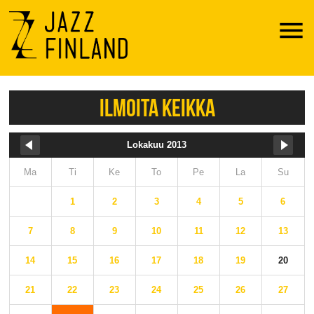
Menu
ILMOITA KEIKKA
Lokakuu 2013
Ma
Ti
Ke
To
Pe
La
Su
1
2
3
4
5
6
7
8
9
10
11
12
13
14
15
16
17
18
19
20
21
22
23
24
25
26
27