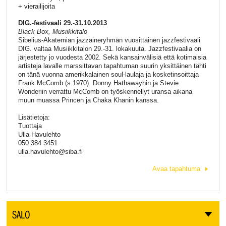
+ vierailijoita
DIG.-festivaali 29.-31.10.2013
Black Box, Musiikkitalo
Sibelius-Akatemian jazzaineryhmän vuosittainen jazzfestivaali
DIG. valtaa Musiikkitalon 29.-31. lokakuuta. Jazzfestivaalia on
järjestetty jo vuodesta 2002. Sekä kansainvälisiä että kotimaisia
artisteja lavalle marssittavan tapahtuman suurin yksittäinen tähti
on tänä vuonna amerikkalainen soul-laulaja ja kosketinsoittaja
Frank McComb (s.1970). Donny Hathawayhin ja Stevie
Wonderiin verrattu McComb on työskennellyt uransa aikana
muun muassa Princen ja Chaka Khanin kanssa.
Lisätietoja:
Tuottaja
Ulla Havulehto
050 384 3451
ulla.havulehto@siba.fi
Avaa tapahtuma
SALO