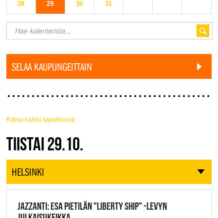
28
29
30
31
SELAA KAUPUNGEITTAIN
Katso kaikki tapahtumat
JAZZ FINLAND LIVE
TIISTAI 29.10.
HELSINKI
JAZZANTI: ESA PIETILÄN "LIBERTY SHIP" -LEVYN
JULKAISUKEIKKA,