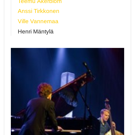
Teemu Åkerblom
Anssi Tirkkonen
Ville Vannemaa
Henri Mäntylä