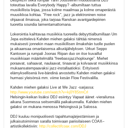
Desprezin sekä rumpali Yann Jousseinin muodostama DDJ
toteuttaa lavalla Everybody Happy? -albumiltaan tuttua
musiikillista linjaa, jossa kolme maailmaa ja kolme omaperäistä
muusikkoa kohtaa. "Free rock", jazz ja elektroninen noise
ohjaavat ilmaisua, joka tarjoaa Ranskan avantgardepiirien
tuoretta soundia laimentamattomana.
Lokerointia kaihtavaa musiikkia tuoreella debyyttialbumillaan Um
Jepa esittelevä Kahden miehen galaksi tähtää nimensä
mukaisesti jonnekin maan musiikillisen ilmakehän tuolle puolen
ja aikaansaa omanlaisensa alkuräjähdyksen. Urkuri Seppo
Kantosen ja rumpali Joonas Riipan duo on itse kuvaillut
musiikkiaan määritelmällä ”freebassjazzhoplounge”. Miehet
poraavat, sahaavat, naulaavat, tinaavat ja kolvaavat musiikkinsa
mukaansatempaavaksi jazz-installaatioksi. Erityisesti
elämyksellisenä live-bändinä arvostettu Kahden miehen galaksi
hurmasi yleisönsä mm. viime kesän Flow Festivalilla.
Kahden miehen galaksi Live at We Jazz -sarjassa:
http://www.youtube.com/watch?v=kj0Y8StmCrI
Helsingin-keikan lisäksi DDJ esiintyy Vapaat äänet -vierailunsa
aikana Suomessa seitsemällä paikakunnalla. Kahden miehen
galaksi on mukana menossa Helsingissä ja Salossa.
DDJ kuuluu monipuolisesti tapahtumajärjestämisen ja
julkaisutoiminnan saralla toimivaan pariisilaiseen COAX–
artistikollektiviin:
http://collectifcoax.com/DDJ