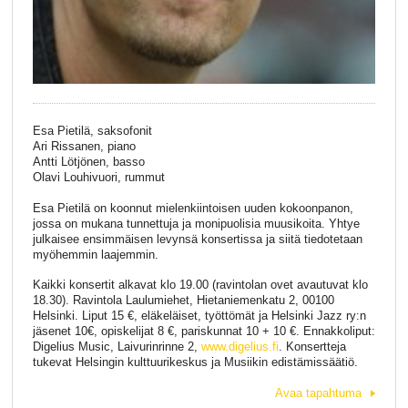
Esa Pietilä, saksofonit
Ari Rissanen, piano
Antti Lötjönen, basso
Olavi Louhivuori, rummut
Esa Pietilä on koonnut mielenkiintoisen uuden kokoonpanon,
jossa on mukana tunnettuja ja monipuolisia muusikoita. Yhtye
julkaisee ensimmäisen levynsä konsertissa ja siitä tiedotetaan
myöhemmin laajemmin.
Kaikki konsertit alkavat klo 19.00 (ravintolan ovet avautuvat klo
18.30). Ravintola Laulumiehet, Hietaniemenkatu 2, 00100
Helsinki. Liput 15 €, eläkeläiset, työttömät ja Helsinki Jazz ry:n
jäsenet 10€, opiskelijat 8 €, pariskunnat 10 + 10 €. Ennakkoliput:
Digelius Music, Laivurinrinne 2,
www.digelius.fi
. Konsertteja
tukevat Helsingin kulttuurikeskus ja Musiikin edistämissäätiö.
Avaa tapahtuma