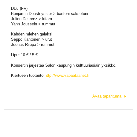
DDJ (FR)
Benjamin Dousteyssier > baritoni saksofoni
Julien Desprez > kitara
Yann Joussein > rummut
Kahden miehen galaksi
Seppo Kantonen > urut
Joonas Riippa > rummut
Liput 10 € / 5 €
Konsertin järjestää Salon kaupungin kulttuuriasiain yksikkö.
Kiertueen tuotanto:
http://www.vapaataanet.fi
Avaa tapahtuma