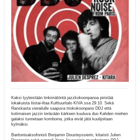
Kaksi tyyleistään tinkimätöntä jazzkokoonpanoa piristää
lokakuista tiistai-iltaa Kulttuuritalo KIVA:ssa 29.10. Sekä
Ranskasta vierailulle saapuva triokokoonpano DDJ että
kotimaisen jazzin terävään kärkeen kuuluva duo Kahden miehen
galaksi tunnetaan komboina, jotka eivät jätä kuulijoitaan
kylmäksi.
Baritonisaksofonisti Benjamin Dousteyssierin, kitaristi Julien