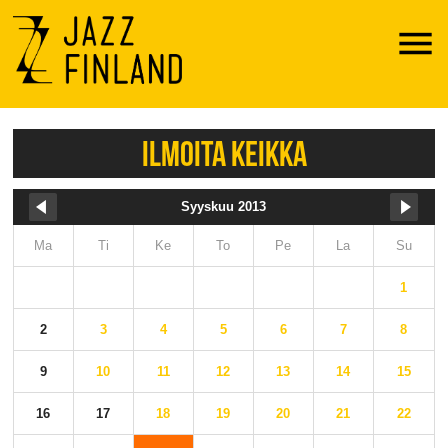
Menu
ILMOITA KEIKKA
Syyskuu 2013
Ma
Ti
Ke
To
Pe
La
Su
1
2
3
4
5
6
7
8
9
10
11
12
13
14
15
16
17
18
19
20
21
22