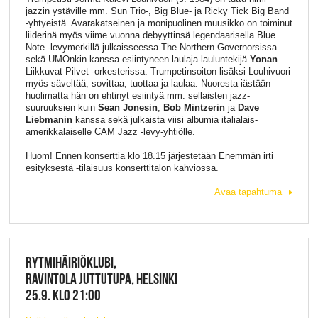
jazzin ystäville mm. Sun Trio-, Big Blue- ja Ricky Tick Big Band
-yhtyeistä. Avarakatseinen ja monipuolinen muusikko on toiminut
liiderinä myös viime vuonna debyyttinsä legendaarisella Blue
Note -levymerkillä julkaisseessa The Northern Governorsissa
sekä UMOnkin kanssa esiintyneen laulaja-lauluntekijä
Yonan
Liikkuvat Pilvet -orkesterissa. Trumpetinsoiton lisäksi Louhivuori
myös säveltää, sovittaa, tuottaa ja laulaa. Nuoresta iästään
huolimatta hän on ehtinyt esiintyä mm. sellaisten jazz-
suuruuksien kuin
Sean Jonesin
,
Bob Mintzerin
ja
Dave
Liebmanin
kanssa sekä julkaista viisi albumia italialais-
amerikkalaiselle CAM Jazz -levy-yhtiölle.
Huom! Ennen konserttia klo 18.15 järjestetään Enemmän irti
esityksestä -tilaisuus konserttitalon kahviossa.
Avaa tapahtuma
RYTMIHÄIRIÖKLUBI,
RAVINTOLA JUTTUTUPA, HELSINKI
25.9. KLO 21:00