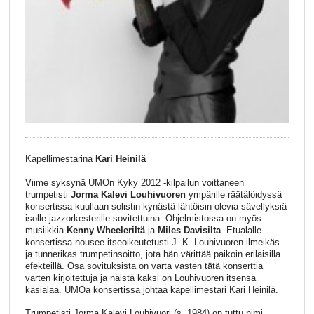
Kapellimestarina
Kari Heinilä
Viime syksynä UMOn Kyky 2012 -kilpailun voittaneen
trumpetisti
Jorma Kalevi Louhivuoren
ympärille räätälöidyssä
konsertissa kuullaan solistin kynästä lähtöisin olevia sävellyksiä
isolle jazzorkesterille sovitettuina. Ohjelmistossa on myös
musiikkia
Kenny Wheeleriltä
ja
Miles Davisilta
. Etualalle
konsertissa nousee itseoikeutetusti J. K. Louhivuoren ilmeikäs
ja tunnerikas trumpetinsoitto, jota hän värittää paikoin erilaisilla
efekteillä. Osa sovituksista on varta vasten tätä konserttia
varten kirjoitettuja ja näistä kaksi on Louhivuoren itsensä
käsialaa. UMOa konsertissa johtaa kapellimestari Kari Heinilä.
Trumpetisti Jorma Kalevi Louhivuori (s. 1984) on tuttu nimi