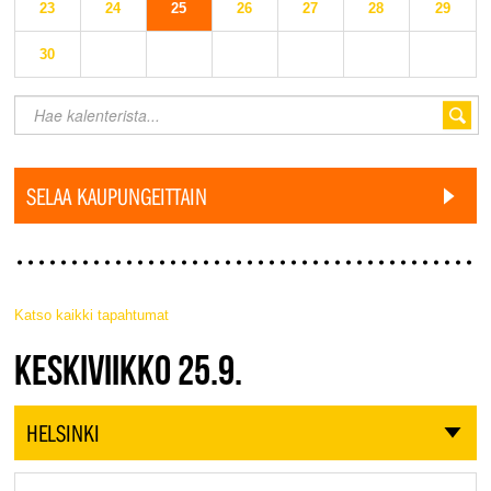
23
24
25
26
27
28
29
30
SELAA KAUPUNGEITTAIN
Katso kaikki tapahtumat
JAZZ FINLAND LIVE
KESKIVIIKKO 25.9.
HELSINKI