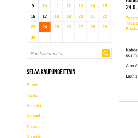
24.9.
9
10
11
12
13
14
15
16
17
18
19
20
21
22
Tapah
Tapaht
23
24
25
26
27
28
29
Keikka
30
Kahden
uusimm
Aino A
SELAA KAUPUNGEITTAIN
Liput 
Espoo
Hanko
Helsinki
Kajaani
Kerava
Kouvola