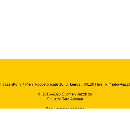
Jazzliitto ry / Pieni Roobertinkatu 16, 3. kerros / 00120 Helsinki /
info@jazzfi
© 2013–2026 Suomen Jazzliitto
Sivusto
:
Tero Ahonen
Saavutettavuusseloste