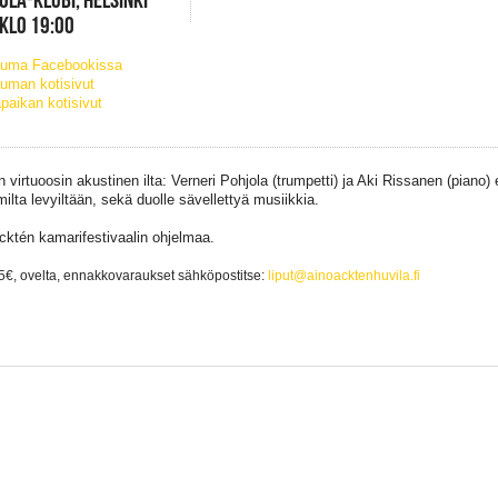
 KLO 19:00
tuma Facebookissa
uman kotisivut
paikan kotisivut
 virtuoosin akustinen ilta: Verneri Pohjola (trumpetti) ja Aki Rissanen (piano) 
ilta levyiltään, sekä duolle sävellettyä musiikkia.
cktén kamarifestivaalin ohjelmaa.
15€, ovelta, ennakkovaraukset
sähköpostitse:
liput@ainoacktenhuvila.fi