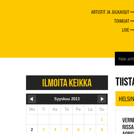
ARTISTIT JA JULKAISUT
TOIMIJAT
LIVE
JAZZ 
TIIST
ILMOITA KEIKKA
HELSIN
Syyskuu 2013
Ma
Ti
Ke
To
Pe
La
Su
VERNE
1
RISSA
2
3
4
5
6
7
8
AGRIC