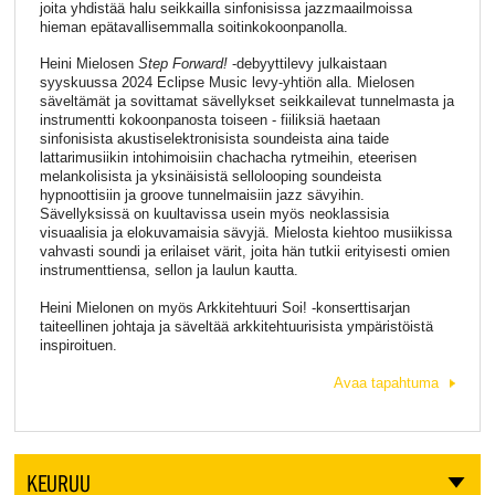
joita yhdistää halu seikkailla sinfonisissa jazzmaailmoissa
hieman epätavallisemmalla soitinkokoonpanolla.
Heini Mielosen
Step Forward!
-debyyttilevy julkaistaan
syyskuussa 2024 Eclipse Music levy-yhtiön alla. Mielosen
säveltämät ja sovittamat sävellykset seikkailevat tunnelmasta ja
instrumentti kokoonpanosta toiseen - fiiliksiä haetaan
sinfonisista akustiselektronisista soundeista aina taide
lattarimusiikin intohimoisiin chachacha rytmeihin, eteerisen
melankolisista ja yksinäisistä sellolooping soundeista
hypnoottisiin ja groove tunnelmaisiin jazz sävyihin.
Sävellyksissä on kuultavissa usein myös neoklassisia
visuaalisia ja elokuvamaisia sävyjä. Mielosta kiehtoo musiikissa
vahvasti soundi ja erilaiset värit, joita hän tutkii erityisesti omien
instrumenttiensa, sellon ja laulun kautta.
Heini Mielonen on myös Arkkitehtuuri Soi! -konserttisarjan
taiteellinen johtaja ja säveltää arkkitehtuurisista ympäristöistä
inspiroituen.
Avaa tapahtuma
KEURUU