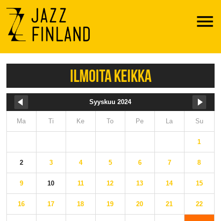
Menu
ILMOITA KEIKKA
Syyskuu 2024
Ma
Ti
Ke
To
Pe
La
Su
1
2
3
4
5
6
7
8
9
10
11
12
13
14
15
16
17
18
19
20
21
22