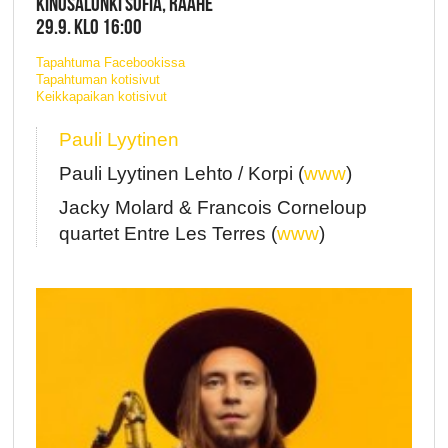
KINOSALONKI SOFIA, RAAHE
29.9. KLO 16:00
Tapahtuma Facebookissa
Tapahtuman kotisivut
Keikkapaikan kotisivut
Pauli Lyytinen
Pauli Lyytinen Lehto / Korpi (
www
)
Jacky Molard & Francois Corneloup
quartet Entre Les Terres (
www
)