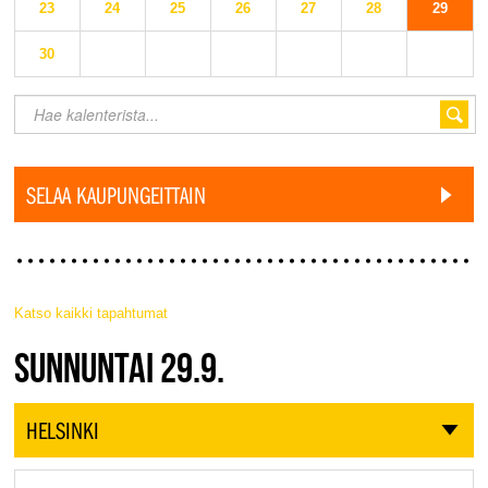
23
24
25
26
27
28
29
30
SELAA KAUPUNGEITTAIN
Katso kaikki tapahtumat
JAZZ FINLAND LIVE
SUNNUNTAI 29.9.
HELSINKI