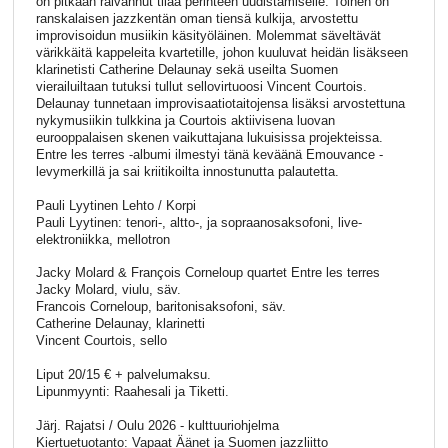
on pitkään raivannut tilaa perinteen uudistamiselle. Toinen on
ranskalaisen jazzkentän oman tiensä kulkija, arvostettu
improvisoidun musiikin käsityöläinen. Molemmat säveltävät
värikkäitä kappeleita kvartetille, johon kuuluvat heidän lisäkseen
klarinetisti Catherine Delaunay sekä useilta Suomen
vierailuiltaan tutuksi tullut sellovirtuoosi Vincent Courtois.
Delaunay tunnetaan improvisaatiotaitojensa lisäksi arvostettuna
nykymusiikin tulkkina ja Courtois aktiivisena luovan
eurooppalaisen skenen vaikuttajana lukuisissa projekteissa.
Entre les terres -albumi ilmestyi tänä keväänä Emouvance -
levymerkillä ja sai kriitikoilta innostunutta palautetta.
Pauli Lyytinen Lehto / Korpi
Pauli Lyytinen: tenori-, altto-, ja sopraanosaksofoni, live-
elektroniikka, mellotron
Jacky Molard & François Corneloup quartet Entre les terres
Jacky Molard, viulu, säv.
Francois Corneloup, baritonisaksofoni, säv.
Catherine Delaunay, klarinetti
Vincent Courtois, sello
Liput 20/15 € + palvelumaksu.
Lipunmyynti: Raahesali ja Tiketti.
Järj. Rajatsi / Oulu 2026 - kulttuuriohjelma
Kiertuetuotanto: Vapaat Äänet ja Suomen jazzliitto