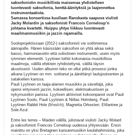
saksofonistin musiikillista maisemaa yhdistelleen
luontevasti saksofonia, kenttä-äänityksiä ja laajennettua
instrumentaatiota.
Samassa konsertissa kuullaan Ranskasta saapuva viulisti
Jacky Molardin ja saksofonisti Francois Corneloup’n
johtama kvartetti. Huippu yhtye liikkuu luontevasti
maailmanmusiikin ja jazzin rajamailla.
Sooloprojektissaan (2012-) saksofonisti vie soittimensa
äärirajoille. Hänen käsissään saksofoni on yhtä aikaa sekä
basso, harmoniasoitin että solisitinen instrumentti, usein myös
rytminen elementti. Lyytinen loihtii kokonaisia musiikillisia
maailmoja, välillä efektein ryhdistettynä, välillä täysin
akustisesti. Uuden albumin teko on ollut pitkä prosessi jonka
aikana Lyytinen on mm. soittanut ja äänittänyt laulujoutsenten ja
satakielien kanssa.
Pauli Lyytinen on laaja-alainen muusikko ja säveltäjä, joka
operoi erityisesti jazzin, kokeellisen, elektroakustisen ja
nykymusiikin parissa. Lyytisen aktiiviset kokoonpanot ovat Pauli
Lyytinen Soolo, Pauli Lyytinen & Niillas Holmberg, Pauli
Lyytinen Rabbit Hole (fi/no/ch), Magnetia Orkesteri, Elifantree ja
Sole Azul.
Entre les terres – Maiden välillä, julistavat viulisti Jacky Molard
ja saksofonisti Francois Corneloup uudessa yhtyessään. Ensin
mainittu on yksi Bretagnen kansanmusiikin keulahahmoista, joka