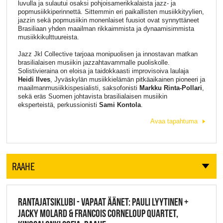
luvulla ja sulautui osaksi pohjoisamerikkalaista jazz- ja
popmusiikkiperinnettä. Sittemmin eri paikallisten musiikkityylien,
jazzin sekä popmusiikin monenlaiset fuusiot ovat synnyttäneet
Brasiliaan yhden maailman rikkaimmista ja dynaamisimmista
musiikkikulttuureista.
Jazz Jkl Collective tarjoaa monipuolisen ja innostavan matkan
brasilialaisen musiikin jazzahtavammalle puoliskolle.
Solistivieraina on eloisa ja taidokkaasti improvisoiva laulaja
Heidi Ilves
, Jyväskylän musiikkielämän pitkäaikainen pioneeri ja
maailmanmusiikkispesialisti, saksofonisti
Markku Rinta-Pollari
,
sekä eräs Suomen johtavista brasilialaisen musiikin
eksperteistä, perkussionisti
Sami Kontola
.
Avaa tapahtuma
RAAHE
RANTAJATSIKLUBI - VAPAAT ÄÄNET: PAULI LYYTINEN +
JACKY MOLARD & FRANCOIS CORNELOUP QUARTET,