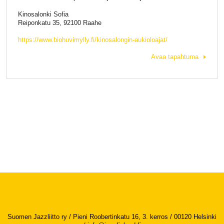
Kinosalonki Sofia
Reiponkatu 35, 92100 Raahe
https://www.biohuvimylly.fi/kinosalongin-aukioloajat/
Avaa tapahtuma
Suomen Jazzliitto ry / Pieni Roobertinkatu 16, 3. kerros / 00120 Helsinki