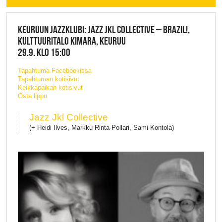
KEURUUN JAZZKLUBI: JAZZ JKL COLLECTIVE – BRAZIL!,
KULTTUURITALO KIMARA, KEURUU
29.9. KLO 15:00
Tapahtuma Facebookissa
Tapahtuman kotisivut
Keikkapaikan kotisivut
Osta lippu
Jazz Jkl Collective
(+ Heidi Ilves, Markku Rinta-Pollari, Sami Kontola)