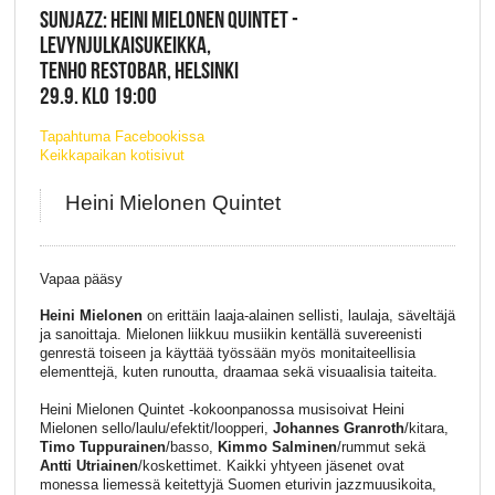
SUNJAZZ: HEINI MIELONEN QUINTET -
LEVYNJULKAISUKEIKKA,
TENHO RESTOBAR, HELSINKI
29.9. KLO 19:00
Tapahtuma Facebookissa
Keikkapaikan kotisivut
Heini Mielonen Quintet
Vapaa pääsy
Heini Mielonen
on erittäin laaja-alainen sellisti, laulaja, säveltäjä
ja sanoittaja. Mielonen liikkuu musiikin kentällä suvereenisti
genrestä toiseen ja käyttää työssään myös monitaiteellisia
elementtejä, kuten runoutta, draamaa sekä visuaalisia taiteita.
Heini Mielonen Quintet -kokoonpanossa musisoivat Heini
Mielonen sello/laulu/efektit/loopperi,
Johannes Granroth
/kitara,
Timo Tuppurainen
/basso,
Kimmo Salminen
/rummut sekä
Antti Utriainen
/koskettimet. Kaikki yhtyeen jäsenet ovat
monessa liemessä keitettyjä Suomen eturivin jazzmuusikoita,