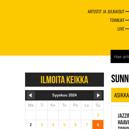
ARTISTIT JA JULKAISUT
TOIMIJAT
LIVE
JAZZ 
SUNN
ILMOITA KEIKKA
ASIKKA
Syyskuu 2024
Ma
Ti
Ke
To
Pe
La
Su
JAZZI
1
HAAVI
2
3
4
5
6
7
8
TOIVO