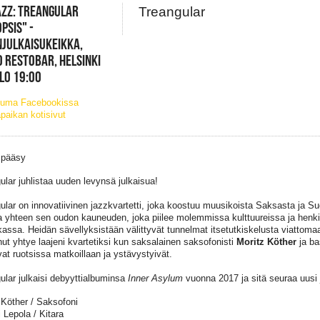
ZZ: TREANGULAR
Treangular
PSIS" -
JULKAISUKEIKKA,
 RESTOBAR, HELSINKI
KLO 19:00
tuma Facebookissa
paikan kotisivut
 pääsy
ular juhlistaa uuden levynsä julkaisua!
ular on innovatiivinen jazzkvartetti, joka koostuu muusikoista Saksasta ja 
 yhteen sen oudon kauneuden, joka piilee molemmissa kulttuureissa ja henk
ikassa. Heidän sävellyksistään välittyvät tunnelmat itsetutkiskelusta viattoma
anut yhtye laajeni kvartetiksi kun saksalainen saksofonisti
Moritz Köther
ja ba
vat ruotsissa matkoillaan ja ystävystyivät.
ular julkaisi debyyttialbuminsa
Inner Asylum
vuonna 2017 ja sitä seuraa uusi 
 Köther / Saksofoni
 Lepola / Kitara