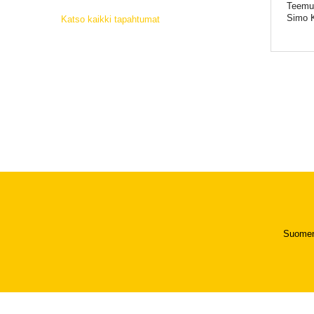
Teemu 
Simo K
Katso kaikki tapahtumat
Suomen 