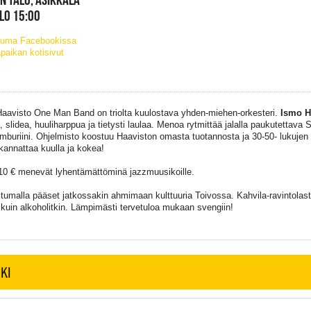
KLO 15:00
tuma Facebookissa
paikan kotisivut
aavisto One Man Band on triolta kuulostava yhden-miehen-orkesteri.
Ismo H
a, slidea, huuliharppua ja tietysti laulaa. Menoa rytmittää jalalla paukutettava
amburiini. Ohjelmisto koostuu Haaviston omasta tuotannosta ja 30-50- lukujen
annattaa kuulla ja kokea!
 10 € menevät lyhentämättöminä jazzmuusikoille.
stumalla pääset jatkossakin ahmimaan kulttuuria Toivossa. Kahvila-ravintolast
t kuin alkoholitkin. Lämpimästi tervetuloa mukaan svengiin!
KI