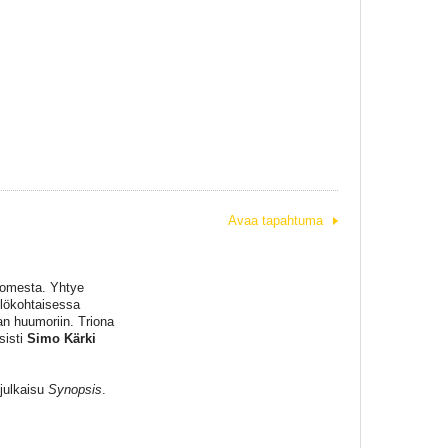
Avaa tapahtuma
Suomesta. Yhtye
ilökohtaisessa
an huumoriin. Triona
sisti
Simo Kärki
julkaisu
Synopsis
.