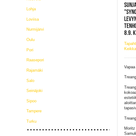
SUNJA
Lohja
"SYNO
LEVYN
Loviisa
TENHO
Nurmijärvi
8.9. 
Oulu
Tapah
Keikka
Pori
Raasepori
Vapaa
Rajamäki
Treang
Salo
Treang
Seinäjoki
kokoaa
esteti
Sipoo
aloitt
tapasi
Tampere
Treang
Turku
Moritz
Samuli