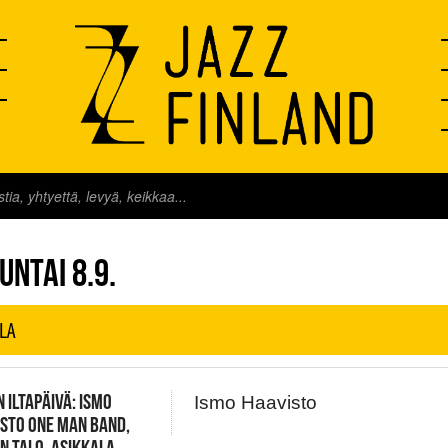
FINLAND LIVE
UNTAI 8.9.
LA
N ILTAPÄIVÄ: ISMO
Ismo Haavisto
STO ONE MAN BAND,
N TALO, ASIKKALA