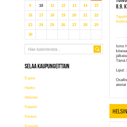
8.9. 
9
10
11
12
13
14
15
16
17
18
19
20
21
22
Tapah
Keikka
23
24
25
26
27
28
29
30
Ismo H
kitara
jalkat
Tämä k
SELAA KAUPUNGEITTAIN
Liput:
Espoo
Osalli
ateria
Hanko
Helsinki
Kajaani
HELSIN
Kerava
Kouvola