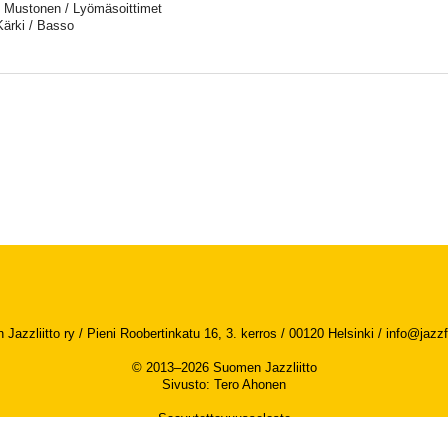
Mustonen / Lyömäsoittimet
ärki / Basso
Jazzliitto ry / Pieni Roobertinkatu 16, 3. kerros / 00120 Helsinki /
info@jazzfi
© 2013–2026 Suomen Jazzliitto
Sivusto
:
Tero Ahonen
Saavutettavuusseloste