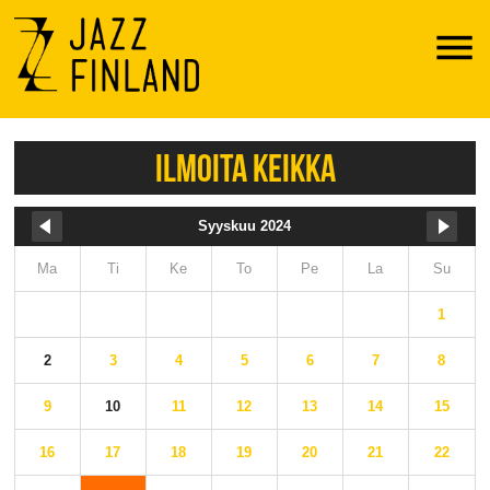
Menu
ILMOITA KEIKKA
Syyskuu 2024
Ma
Ti
Ke
To
Pe
La
Su
1
2
3
4
5
6
7
8
9
10
11
12
13
14
15
16
17
18
19
20
21
22