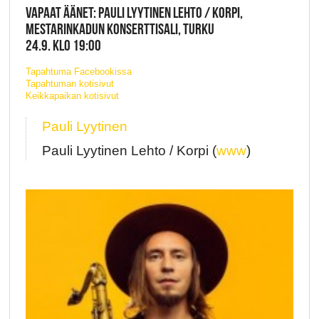
VAPAAT ÄÄNET: PAULI LYYTINEN LEHTO / KORPI,
MESTARINKADUN KONSERTTISALI, TURKU
24.9. KLO 19:00
Tapahtuma Facebookissa
Tapahtuman kotisivut
Keikkapaikan kotisivut
Pauli Lyytinen
Pauli Lyytinen Lehto / Korpi (
www
)