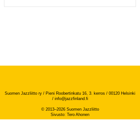
Suomen Jazzliitto ry / Pieni Roobertinkatu 16, 3. kerros / 00120 Helsinki
/
info@jazzfinland.fi
© 2013–2026 Suomen Jazzliitto
Sivusto
:
Tero Ahonen
Saavutettavuusseloste