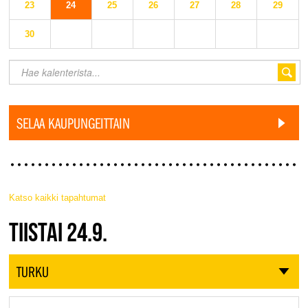
23
24
25
26
27
28
29
30
SELAA KAUPUNGEITTAIN
Katso kaikki tapahtumat
JAZZ FINLAND LIVE
TIISTAI 24.9.
TURKU