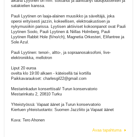
aikana Lyytinen on mm. soittanut ja äänittänyt laulujoutsenten ja
satakielien kanssa.
Pauli Lyytinen on laaja-alainen muusikko ja säveltäjä, joka
operoi erityisesti jazzin, kokeellisen, elektroakustisen ja
nykymusiikin parissa. Lyytisen aktiiviset kokoonpanot ovat Pauli
Lyytinen Soolo, Pauli Lyytinen & Niillas Holmberg, Pauli
Lyytinen Rabbit Hole (fi/no/ch), Magnetia Orkesteri, Elifantree ja
Sole Azul.
Pauli Lyytinen: tenori-, altto-, ja sopraanosaksofoni, live-
elektroniikka, mellotron
Liput 20 euroa
ovelta klo 19:00 alkaen - käteisellä tai kortilla
Paikkavaraukset: charlesgil22@gmail.com
Mestarinkadun konserttisali/ Turun konservatorio
Mestarinkatu 2, 20810 Turku
Yhteistyössä: Vapaat äänet ja Turun konservatorio
Kiertuen yhteistuotanto: Suomen Jazzliito ja Vapaat äänet
Kuva: Tero Ahonen
Avaa tapahtuma