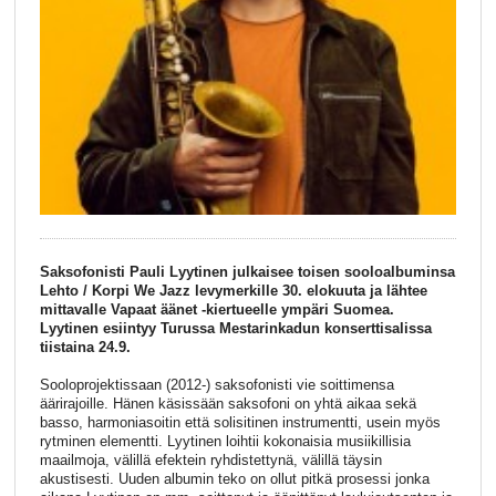
Saksofonisti Pauli Lyytinen julkaisee toisen sooloalbuminsa
Lehto / Korpi We Jazz levymerkille 30. elokuuta ja lähtee
mittavalle Vapaat äänet -kiertueelle ympäri Suomea.
Lyytinen esiintyy Turussa Mestarinkadun konserttisalissa
tiistaina 24.9.
Sooloprojektissaan (2012-) saksofonisti vie soittimensa
äärirajoille. Hänen käsissään saksofoni on yhtä aikaa sekä
basso, harmoniasoitin että solisitinen instrumentti, usein myös
rytminen elementti. Lyytinen loihtii kokonaisia musiikillisia
maailmoja, välillä efektein ryhdistettynä, välillä täysin
akustisesti. Uuden albumin teko on ollut pitkä prosessi jonka