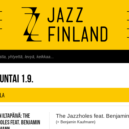
FINLAND LIVE
UNTAI 1.9.
LA
N ILTAPÄIVÄ: THE
The Jazzholes feat. Benjam
OLES FEAT. BENJAMIN
(+ Benjamin Kaufmann)
MANN,