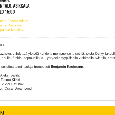
N TALO, ASIKKALA
KLO 15:00
tuma Facebookissa
uman kotisivut
paikan kotisivut
10 €
zholes viihdyttää yleisöä kahdella monipuolisella setillä, joista löytyy takuulla
 soulia, funkia, popmusiikkia – yhtyeelle tyypillisellä viekkaalla twistillä, tiete
solistina toimii laulaja-trumpetisti
Benjamin Kaufmann
.
Aleksi Sallila
: Teemu Kilkki
 Viktor Petuhov
t: Oscar Breampond
KI