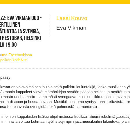
ZZ: EVA VIKMAN DUO -
Lassi Kouvo
RTILLINEN
Eva Vikman
TUNTOA JA SVENGIÄ,
 RESTOBAR, HELSINKI
KLO 19:00
tuma Facebookissa
paikan kotisivut
 pääsy
ikman
on valovoimainen laulaja sekä palkittu lauluntekijä, jonka musiikissa y
 Vikmanin kappaleet vievät elämänkirjon syvään päähän hellästi ja myötätuntois
ulmasta unohtamatta. Lämpimästi svengaava musiikki liikkuu popin, jazzin j
nnoilta discoon ja bossa novaan. Musiikillinen lumo syntyy tunnistettavista, tar
sa tempaavasta svengistä sekä pehmeistä harmonioista.
in omien kappaleiden lisäksi ohjelmistossa kuullaan Suomi-iskelmiä jazzsävy
in rinnalla soittaa kotimaan työllistetyimpiin jazzmuusikoihin lukeutuva, piani