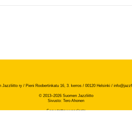
Jazzliitto ry / Pieni Roobertinkatu 16, 3. kerros / 00120 Helsinki /
info@jazzfi
© 2013–2026 Suomen Jazzliitto
Sivusto
:
Tero Ahonen
Saavutettavuusseloste