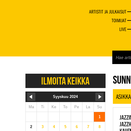
ARTISTIT JA JULKAISUT
TOIMIJAT
LIVE
JAZZ 
SUNN
ILMOITA KEIKKA
ASIKKA
Syyskuu 2024
Ma
Ti
Ke
To
Pe
La
Su
JAZZI
1
JAZZH
2
3
4
5
6
7
8
KAUF