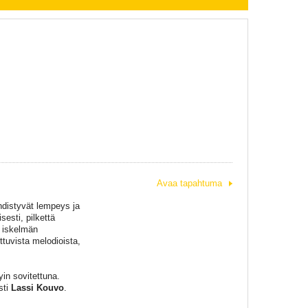
Avaa tapahtuma
hdistyvät lempeys ja
esti, pilkettä
a iskelmän
ttuvista melodioista,
in sovitettuna.
sti
Lassi Kouvo
.