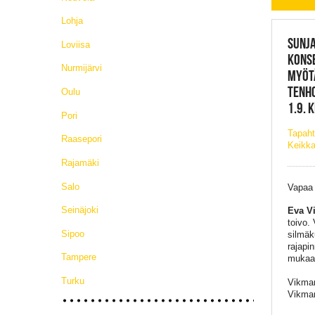
Lohja
SUNJA
Loviisa
KONSE
Nurmijärvi
MYÖTÄ
TENHO
Oulu
1.9. 
Pori
Tapah
Raasepori
Keikka
Rajamäki
Salo
Vapaa
Seinäjoki
Eva V
toivo.
Sipoo
silmäk
rajapi
Tampere
mukaan
Turku
Vikman
Vikman