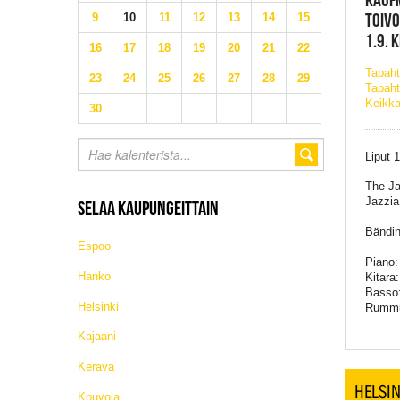
TOIVO
9
10
11
12
13
14
15
1.9. 
16
17
18
19
20
21
22
Tapah
23
24
25
26
27
28
29
Tapaht
Keikka
30
Liput 
The Jaz
Jazzia,
SELAA KAUPUNGEITTAIN
Bändin 
Espoo
Piano: 
Hanko
Kitara
Basso:
Helsinki
Rummu
Kajaani
Kerava
HELSIN
Kouvola