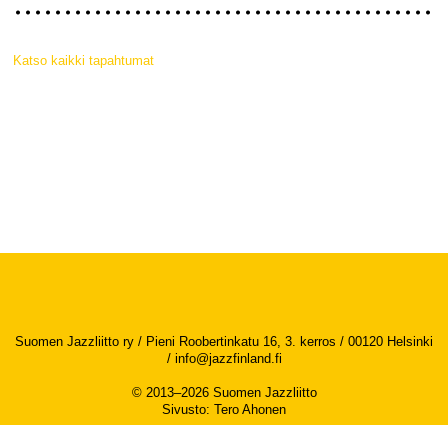
Katso kaikki tapahtumat
Suomen Jazzliitto ry / Pieni Roobertinkatu 16, 3. kerros / 00120 Helsinki
/
info@jazzfinland.fi
© 2013–2026 Suomen Jazzliitto
Sivusto
:
Tero Ahonen
Saavutettavuusseloste