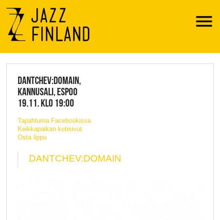
Menu
JAZZ FINLAND LIVE
DANTCHEV:DOMAIN,
KANNUSALI, ESPOO
19.11. KLO 19:00
Tapahtuma Facebookissa
Keikkapaikan kotisivut
Osta lippu
DANTCHEV:DOMAIN