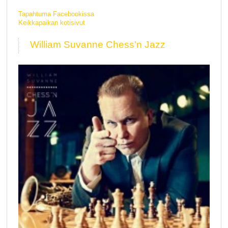
Tapahtuma Facebookissa
Keikkapaikan kotisivut
William Suvanne Chess'n Jazz