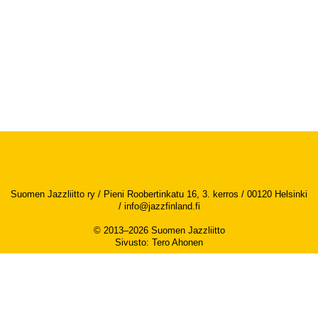
Suomen Jazzliitto ry / Pieni Roobertinkatu 16, 3. kerros / 00120 Helsinki
/
info@jazzfinland.fi
© 2013–2026 Suomen Jazzliitto
Sivusto
:
Tero Ahonen
Saavutettavuusseloste