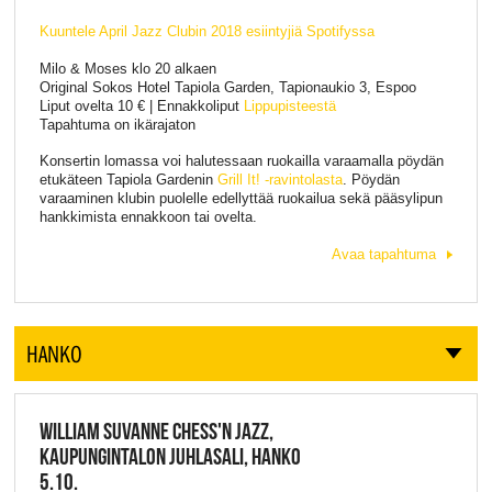
Kuuntele April Jazz Clubin 2018 esiintyjiä Spotifyssa
Milo & Moses klo 20 alkaen
Original Sokos Hotel Tapiola Garden, Tapionaukio 3, Espoo
Liput ovelta 10 € | Ennakkoliput
Lippupisteestä
Tapahtuma on ikärajaton
Konsertin lomassa voi halutessaan ruokailla varaamalla pöydän
etukäteen Tapiola Gardenin
Grill It! -ravintolasta
. Pöydän
varaaminen klubin puolelle edellyttää ruokailua sekä pääsylipun
hankkimista ennakkoon tai ovelta.
Avaa tapahtuma
HANKO
WILLIAM SUVANNE CHESS'N JAZZ,
KAUPUNGINTALON JUHLASALI, HANKO
5.10.