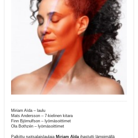
Miriam Aïda – laulu
Mats Andersson – 7-kielinen kitara
Finn Björnulfson – lyömäsoittimet
Ola Bothzén – lyömäsoittimet
Palkittu ruotsalaislaulaja
Miriam Aïda
ihastutti lämpimällä