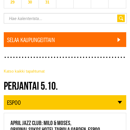
29
30
31
SELAA KAUPUNGEITTAIN
Katso kaikki tapahtumat
JAZZ FINLAND LIVE
PERJANTAI 5.10.
ESPOO
APRIL JAZZ CLUB: MILO & MOSES,
ORIGINAL SOKOS HOTEL TAPIOLA GARDEN, ESPOO