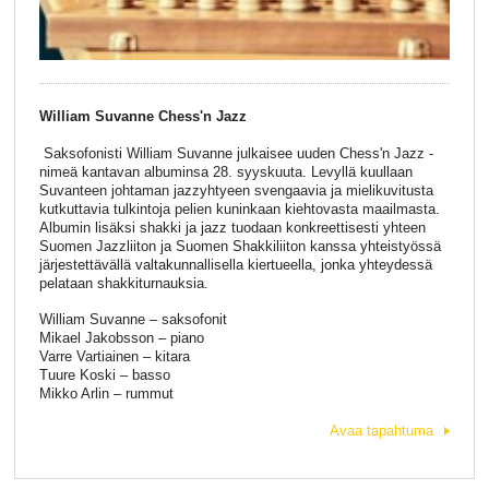
William Suvanne Chess'n Jazz
Saksofonisti William Suvanne julkaisee uuden Chess'n Jazz -
nimeä kantavan albuminsa 28. syyskuuta. Levyllä kuullaan
Suvanteen johtaman jazzyhtyeen svengaavia ja mielikuvitusta
kutkuttavia tulkintoja pelien kuninkaan kiehtovasta maailmasta.
Albumin lisäksi shakki ja jazz tuodaan konkreettisesti yhteen
Suomen Jazzliiton ja Suomen Shakkiliiton kanssa yhteistyössä
järjestettävällä valtakunnallisella kiertueella, jonka yhteydessä
pelataan shakkiturnauksia.
William Suvanne – saksofonit
Mikael Jakobsson – piano
Varre Vartiainen – kitara
Tuure Koski – basso
Mikko Arlin – rummut
Avaa tapahtuma