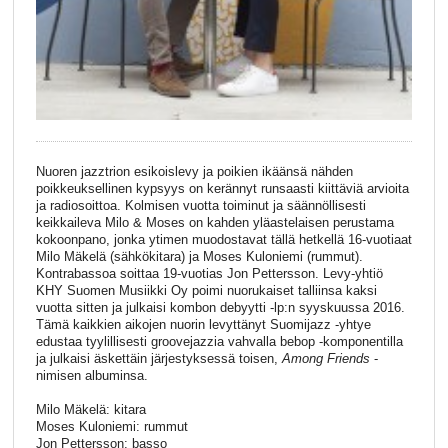
Nuoren jazztrion esikoislevy ja poikien ikäänsä nähden
poikkeuksellinen kypsyys on kerännyt runsaasti kiittäviä arvioita
ja radiosoittoa. Kolmisen vuotta toiminut ja säännöllisesti
keikkaileva Milo & Moses on kahden yläastelaisen perustama
kokoonpano, jonka ytimen muodostavat tällä hetkellä 16-vuotiaat
Milo Mäkelä (sähkökitara) ja Moses Kuloniemi (rummut).
Kontrabassoa soittaa 19-vuotias Jon Pettersson. Levy-yhtiö
KHY Suomen Musiikki Oy poimi nuorukaiset talliinsa kaksi
vuotta sitten ja julkaisi kombon debyytti -lp:n syyskuussa 2016.
Tämä kaikkien aikojen nuorin levyttänyt Suomijazz -yhtye
edustaa tyylillisesti groovejazzia vahvalla bebop -komponentilla
ja julkaisi äskettäin järjestyksessä toisen,
Among Friends
-
nimisen albuminsa.
Milo Mäkelä: kitara
Moses Kuloniemi: rummut
Jon Pettersson: basso