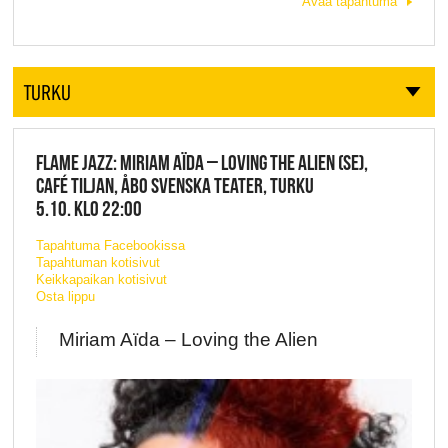
Avaa tapahtuma
TURKU
FLAME JAZZ: MIRIAM AÏDA – LOVING THE ALIEN (SE),
CAFÉ TILJAN, ÅBO SVENSKA TEATER, TURKU
5.10. KLO 22:00
Tapahtuma Facebookissa
Tapahtuman kotisivut
Keikkapaikan kotisivut
Osta lippu
Miriam Aïda – Loving the Alien