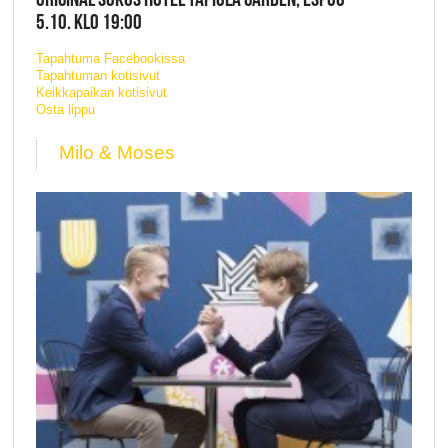
5.10. KLO 19:00
Tapahtuma Facebookissa
Tapahtuman kotisivut
Keikkapaikan kotisivut
Osta lippu
Milo & Moses