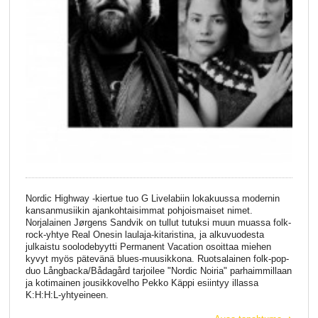
Nordic Highway -kiertue tuo G Livelabiin lokakuussa modernin
kansanmusiikin ajankohtaisimmat pohjoismaiset nimet.
Norjalainen Jørgens Sandvik on tullut tutuksi muun muassa folk-
rock-yhtye Real Onesin laulaja-kitaristina, ja alkuvuodesta
julkaistu soolodebyytti Permanent Vacation osoittaa miehen
kyvyt myös pätevänä blues-muusikkona. Ruotsalainen folk-pop-
duo Långbacka/Bådagård tarjoilee "Nordic Noiria" parhaimmillaan
ja kotimainen jousikkovelho Pekko Käppi esiintyy illassa
K:H:H:L-yhtyeineen.