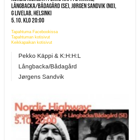
LÅNGBACKA/BÅDAGÅRD (SE), JØRGEN SANDVIK (NO),
G LIVELAB, HELSINKI
5.10. KLO 20:00
Tapahtuma Facebookissa
Tapahtuman kotisivut
Keikkapaikan kotisivut
Pekko Käppi & K:H:H:L
Långbacka/Bådagård
Jørgens Sandvik