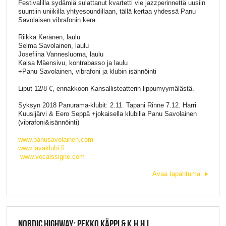
Festivalilla sydämiä sulattanut kvartetti vie jazzperinnettä uusiin
suuntiin uniikilla yhtyesoundillaan, tällä kertaa yhdessä Panu
Savolaisen vibrafonin kera.
Riikka Keränen, laulu
Selma Savolainen, laulu
Josefiina Vannesluoma, laulu
Kaisa Mäensivu, kontrabasso ja laulu
+Panu Savolainen, vibrafoni ja klubin isännöinti
Liput 12/8 €, ennakkoon Kansallisteatterin lippumyymälästä.
Syksyn 2018 Panurama-klubit: 2.11. Tapani Rinne 7.12. Harri
Kuusijärvi & Eero Seppä +jokaisella klubilla Panu Savolainen
(vibrafoni&isännöinti)
www.panusavolainen.com
www.lavaklubi.fi
www.vocalssigne.com
Avaa tapahtuma
NORDIC HIGHWAY: PEKKO KÄPPI & K.H.H.L,