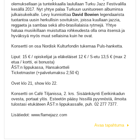
olemuksellaan ja tunteikkaalla laulullaan Turku Jazz Festivalilla
kesällä 2017. Nyt yhtye palaa Turkuun uunituoreen albuminsa
julkaisukeikalle. Levy kunnioittaa
David Bowien
legendaarista
tuotantoa uusin herkullisin sovituksin, joissa kuullaan jazzia,
reggaeta ja sambaa sekä afro-brasilialaisia rytmejä. Yhtye
haluaa musiikillaan muistuttaa rohkeudesta olla oma itsensä ja
hyväksyä myös muut sellaisina kuin he ovat.
Konsertti on osa Nordisk Kulturfondin tukemaa Puls-hanketta.
Liput: 15 € / opiskelijat ja eläkeläiset 12 € / S-etu 13,5 € (max 2
etua / kortti, ei bonusta)
ÅST:n lippukassa, Hansakortteli
Ticketmaster (+palvelumaksu 2,50 €)
Ovet klo 21, show klo 22.
Konsertti on Café Tiljanissa, 2. krs. Sisäänkäynti Eerikinkadun
ovesta, portaat ylös. Esteetön pääsy hissillä pyynnöstä, ilmoita
tulostasi etukäteen ÅST:n lippukassalle, puh. 02 277 7377.
Lisätiedot: www.flamejazz.com
Avaa tapahtuma