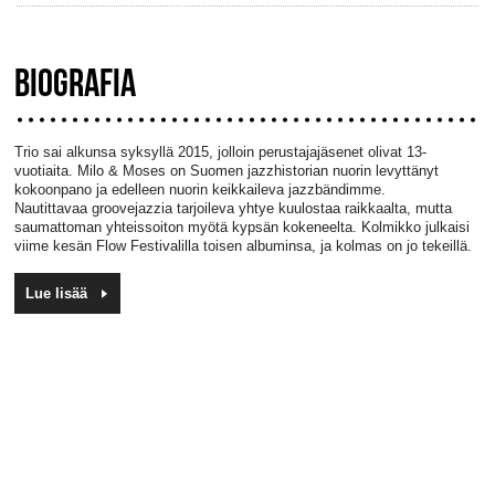
BIOGRAFIA
Trio
sai alkunsa
syksyllä 2015, jolloin perustajajäsenet
olivat 13-
vuotiaita.
Milo
&
Moses
on
Suomen jazzhistorian nuorin levyttänyt
kokoonpano ja edelleen nuorin
keikkaileva jazzbändimme.
Nautittavaa
groovejazzia
tarjoileva
yhtye
kuulostaa raikkaalta, mutta
saumattoman yhteissoiton myötä kypsän kokeneelta. Kolmikko ju
lkais
i
viime kesän
Flow
Festivalilla toisen albuminsa, ja kolmas on jo tekeillä
.
Lue lisää