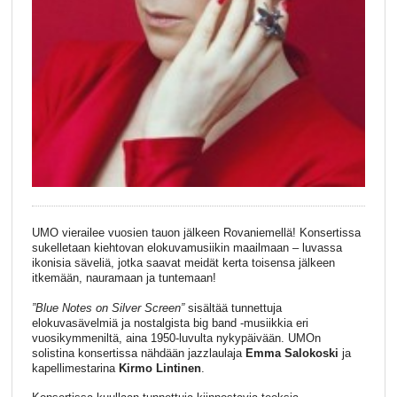
UMO vierailee vuosien tauon jälkeen Rovaniemellä! Konsertissa
sukelletaan kiehtovan elokuvamusiikin maailmaan – luvassa
ikonisia säveliä, jotka saavat meidät kerta toisensa jälkeen
itkemään, nauramaan ja tuntemaan!
”Blue Notes on Silver Screen”
sisältää tunnettuja
elokuvasävelmiä ja nostalgista big band -musiikkia eri
vuosikymmeniltä, aina 1950-luvulta nykypäivään. UMOn
solistina konsertissa nähdään jazzlaulaja
Emma Salokoski
ja
kapellimestarina
Kirmo Lintinen
.