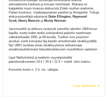
Konsertissa kuullaan tunnettuja kiinnostavia teoksia
animaatioista kauhuun ja kovaan toimintaan. Mukana on
kappaleita muun muassa elokuvista
Erään murhan anatomia,
Pahan kosketus, Vaaleanpunainen pantteri
ja
Ihmeperhe.
Tuttuja
elokuvasäveltäjiä edustavat
Duke Ellington, Raymond
Scott,
Henry Mancini
ja
Monty Norman
.
Jazzmusiikki ja elokuva syntyivät samoihin aikoihin 1800-luvun
lopulla, mutta toden teolla sinisävelistä päästiin nauttimaan
valkokankaalla 1950- ja 60-luvulla. Tuolloin ison jousiston
arvokas sointi korvautui big bandin armottomalla räväkkyydellä.
Nyt UMO osoittaa oman räväkkyytensä tarttuessaan
ennakkoluulottomasti klassikkoelokuvien musiikillisiin aarteisiin.
Liput Netticketistä ja teatterin myyntipisteeltä
palvelumaksuineen 24 € / 20 € / 12 € + mahd. toim.maksu.
Konsertin kesto n. 2 h, sis. väliajan.
Avaa tapahtuma