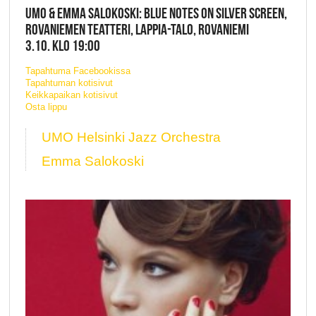
UMO & EMMA SALOKOSKI: BLUE NOTES ON SILVER SCREEN,
ROVANIEMEN TEATTERI, LAPPIA-TALO, ROVANIEMI
3.10. KLO 19:00
Tapahtuma Facebookissa
Tapahtuman kotisivut
Keikkapaikan kotisivut
Osta lippu
UMO Helsinki Jazz Orchestra
Emma Salokoski