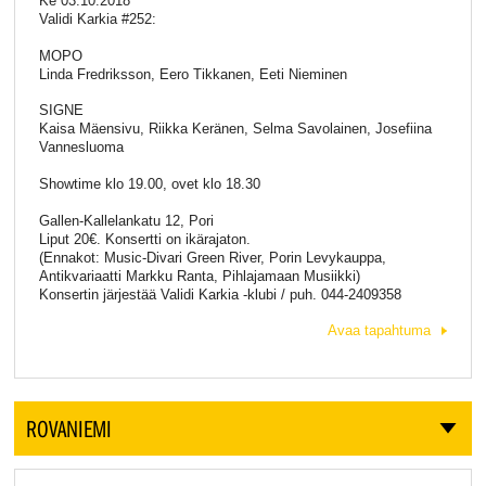
Ke 03.10.2018
Validi Karkia #252:
MOPO
Linda Fredriksson, Eero Tikkanen, Eeti Nieminen
SIGNE
Kaisa Mäensivu, Riikka Keränen, Selma Savolainen, Josefiina
Vannesluoma
Showtime klo 19.00, ovet klo 18.30
Gallen-Kallelankatu 12, Pori
Liput 20€. Konsertti on ikärajaton.
(Ennakot: Music-Divari Green River, Porin Levykauppa,
Antikvariaatti Markku Ranta, Pihlajamaan Musiikki)
Konsertin järjestää Validi Karkia -klubi / puh. 044-2409358
Avaa tapahtuma
ROVANIEMI