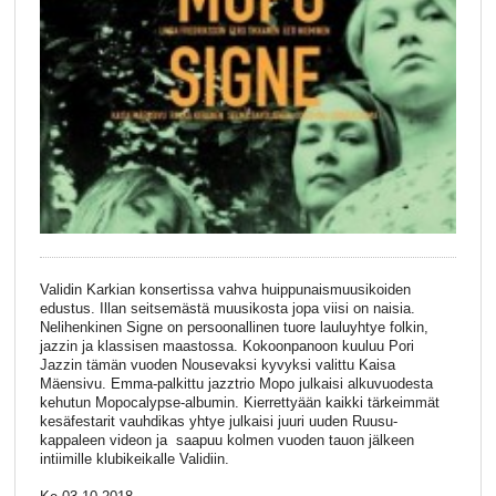
Validin Karkian konsertissa vahva huippunaismuusikoiden
edustus. Illan seitsemästä muusikosta jopa viisi on naisia.
Nelihenkinen Signe on persoonallinen tuore lauluyhtye folkin,
jazzin ja klassisen maastossa. Kokoonpanoon kuuluu Pori
Jazzin tämän vuoden Nousevaksi kyvyksi valittu Kaisa
Mäensivu. Emma-palkittu jazztrio Mopo julkaisi alkuvuodesta
kehutun Mopocalypse-albumin. Kierrettyään kaikki tärkeimmät
kesäfestarit vauhdikas yhtye julkaisi juuri uuden Ruusu-
kappaleen videon ja saapuu kolmen vuoden tauon jälkeen
intiimille klubikeikalle Validiin.