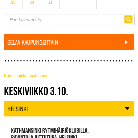
29
30
31
SELAA KAUPUNGEITTAIN
Katso kaikki tapahtumat
JAZZ FINLAND LIVE
KESKIVIIKKO 3.10.
HELSINKI
KATHMANSINKI RYTMIHÄIRIÖKLUBILLA,
RAVINTOLA JUTTUTUPA, HELSINKI