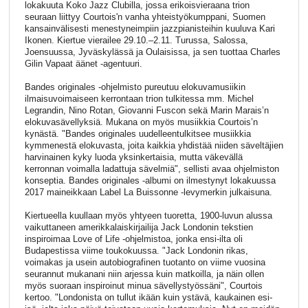
lokakuuta Koko Jazz Clubilla, jossa erikoisvieraana trion
seuraan liittyy Courtois'n vanha yhteistyökumppani, Suomen
kansainvälisesti menestyneimpiin jazzpianisteihin kuuluva Kari
Ikonen. Kiertue vierailee 29.10.–2.11. Turussa, Salossa,
Joensuussa, Jyväskylässä ja Oulaisissa, ja sen tuottaa Charles
Gilin Vapaat äänet -agentuuri.
Bandes originales -ohjelmisto pureutuu elokuvamusiikin
ilmaisuvoimaiseen kerrontaan trion tulkitessa mm. Michel
Legrandin, Nino Rotan, Giovanni Fuscon sekä Marin Marais’n
elokuvasävellyksiä. Mukana on myös musiikkia Courtois’n
kynästä. "Bandes originales uudelleentulkitsee musiikkia
kymmenestä elokuvasta, joita kaikkia yhdistää niiden säveltäjien
harvinainen kyky luoda yksinkertaisia, mutta väkevällä
kerronnan voimalla ladattuja sävelmiä", sellisti avaa ohjelmiston
konseptia. Bandes originales -albumi on ilmestynyt lokakuussa
2017 maineikkaan Label La Buissonne -levymerkin julkaisuna.
Kiertueella kuullaan myös yhtyeen tuoretta, 1900-luvun alussa
vaikuttaneen amerikkalaiskirjailija Jack Londonin tekstien
inspiroimaa Love of Life -ohjelmistoa, jonka ensi-ilta oli
Budapestissa viime toukokuussa. "Jack Londonin rikas,
voimakas ja usein autobiografinen tuotanto on viime vuosina
seurannut mukanani niin arjessa kuin matkoilla, ja näin ollen
myös suoraan inspiroinut minua sävellystyössäni", Courtois
kertoo. "Londonista on tullut ikään kuin ystävä, kaukainen esi-