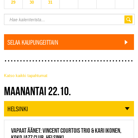
29
30
31
SELAA KAUPUNGEITTAIN
Katso kaikki tapahtumat
JAZZ FINLAND LIVE
MAANANTAI 22.10.
HELSINKI
VAPAAT ÄÄNET: VINCENT COURTOIS TRIO & KARI IKONEN,
KOKO JAZZ CLUB, HELSINKI