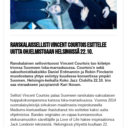
RANSKALAISSELLISTI VINCENT COURTOIS ESITTELEE
UUTTA OHJELMISTOAAN HELSINGISSÄ 22.10.
Ranskalainen sellovirtuoosi Vincent Courtois tuo kiitetyn
trionsa Suomeen loka-marraskuussa. Courtois'n sekä
saksofonistikaksikko Daniel Erdmannin ja Robin Finckerin
muodostama yhtye esiintyy kuudessa konsertissa ympäri
Suomen. Helsingin-keikalla Koko Jazz Clubilla 22.10. trio
saa vieraakseen jazzpianisti Kari Ikosen.
Sellisti Vincent Courtois palaa Suomeen ranskalais-saksalaisen
huippukokoonpanonsa kanssa loka-marraskuussa. Vuonna 2014
suomalaisyleisöjä sirkuksen maailmasta inspiroituneella
Mediums-kiertueellaan ihastuttanut trio esittelee kaksi uutta
ohjelmistoa: Bandes originales on vapaa kunnianosoitus
elokuvamusiikin säveltäjille ja Love of Life hakee inspiraationsa
Jack Londonin teksteistä. Helsingissä yhtyettä kuullaan 22.