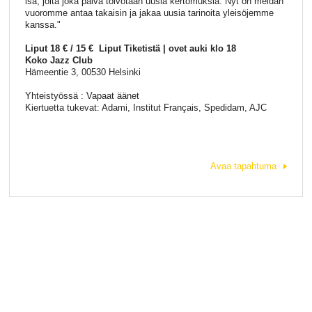
isä, jolta joka päivä toivotaan uusia kertomuksia. Nyt on meidän
vuoromme antaa takaisin ja jakaa uusia tarinoita yleisöjemme
kanssa."
Liput 18 € / 15 € Liput Tiketistä | ovet auki klo 18
Koko Jazz Club
Hämeentie 3, 00530 Helsinki
Yhteistyössä : Vapaat äänet
Kiertuetta tukevat: Adami, Institut Français, Spedidam, AJC
Avaa tapahtuma