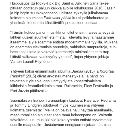
Huippusuosittu Ricky-Tick Big Band & Julkinen Sana tekee
pitkään odotetun paluun keikkalavoille lokakuussa 2018. Jazzin
ja hip hopin suurkokoonpano juhlistaa syksyllä julkaistavaa
kolmatta albumiaan
Pidä valot päällä
kuusi paikkakuntaa ja
yhdeksän konserttia käsittävällä julkaisukiertueellaan.
"Tämän kokoonpanon musiikki on ollut ensimmäisestä levystä
lähtien uusien suuntien etsimistä. Tulevalla levyllä haastamme
itseämme ja yleisöämme entistä modernimmalla tyylillä. Mukana
on enemmän elektronisia soundeja, sähköisiä rumpuraitoja, sub-
bass taajuuksia ja väkeviä kontrasteja minimalistisesta trap-
biitistä valtavaan vaskivyörytykseen", linjaa yhtyeen johtaja
Valtteri Laurell Pöyhönen.
Yhtyeen kaksi ensimmäistä albumia
Burnaa
(2013) ja
Korottaa
Panoksii
(2015) olivat arvostelumenestyksiä, ja bändi on
tavoittanut yleisöjä loppuunmyydyistä konserttisaleista
kiihkeisiin festarikeikkoihin mm. Ruisrockin, Flow Festivalin ja
Pori Jazzin päälavoilla.
Suomalaisen hiphopin uranuurtajiin kuuluvat Paleface, Redrama
ja Tommy Lindgren odottavat myös kuumeisena yhtyeen
kolmatta tulemista: "Meillä on palava halu näyttää maailmalle,
miten totaalisen ainutlaatuinen tämä kokoonpano on. Valtterin
säveltämä uusi musiikki vie koko ryhmän entistä syvemmälle
uudelle maaperälle. Uusiutuvaan energiaan nojataan. Ja pian