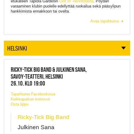
etukäteen Tapiola Gardenin
Grill It! -ravintolasta
. Pöydän
varaaminen klubin puolelle edellyttää ruokailua sekä pääsylipun
hankkimista ennakkoon tai ovelta.
Avaa tapahtuma
HELSINKI
RICKY-TICK BIG BAND & JULKINEN SANA,
SAVOY-TEATTERI, HELSINKI
26.10. KLO 19:00
Tapahtuma Facebookissa
Keikkapaikan kotisivut
Osta lippu
Ricky-Tick Big Band
Julkinen Sana