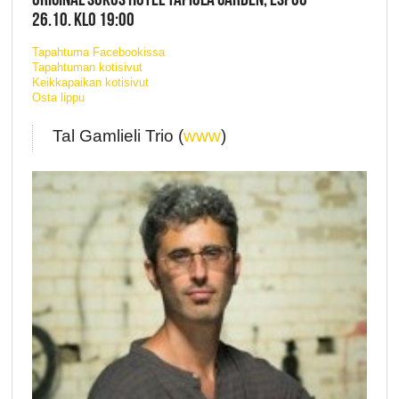
26.10. KLO 19:00
Tapahtuma Facebookissa
Tapahtuman kotisivut
Keikkapaikan kotisivut
Osta lippu
Tal Gamlieli Trio (
www
)