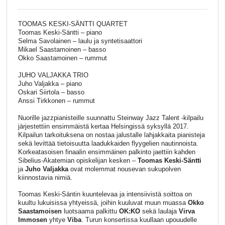
TOOMAS KESKI-SÄNTTI QUARTET
Toomas Keski-Säntti – piano
Selma Savolainen – laulu ja syntetisaattori
Mikael Saastamoinen – basso
Okko Saastamoinen – rummut
JUHO VALJAKKA TRIO
Juho Valjakka – piano
Oskari Siirtola – basso
Anssi Tirkkonen – rummut
Nuorille jazzpianisteille suunnattu Steinway Jazz Talent -kilpailu
järjestettiin ensimmäistä kertaa Helsingissä syksyllä 2017.
Kilpailun tarkoituksena on nostaa jalustalle lahjakkaita pianisteja
sekä levittää tietoisuutta laadukkaiden flyygelien nautinnoista.
Korkeatasoisen finaalin ensimmäinen palkinto jaettiin kahden
Sibelius-Akatemian opiskelijan kesken –
Toomas Keski-Säntti
ja
Juho Valjakka
ovat molemmat nousevan sukupolven
kiinnostavia nimiä.
Toomas Keski-Säntin kuuntelevaa ja intensiivistä soittoa on
kuultu lukuisissa yhtyeissä, joihin kuuluvat muun muassa
Okko
Saastamoisen
luotsaama palkittu
OK:KO
sekä laulaja
Virva
Immosen
yhtye
Viba
. Turun konsertissa kuullaan upouudelle