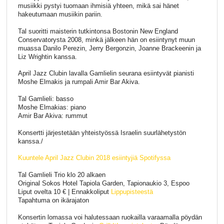
musiikki pystyi tuomaan ihmisiä yhteen, mikä sai hänet
hakeutumaan musiikin pariin.
Tal suoritti maisterin tutkintonsa Bostonin New England
Conservatorysta 2008, minkä jälkeen hän on esiintynyt muun
muassa Danilo Perezin, Jerry Bergonzin, Joanne Brackeenin ja
Liz Wrightin kanssa.
April Jazz Clubin lavalla Gamlielin seurana esiintyvät pianisti
Moshe Elmakis ja rumpali Amir Bar Akiva.
Tal Gamlieli: basso
Moshe Elmakias: piano
Amir Bar Akiva: rummut
Konsertti järjestetään yhteistyössä Israelin suurlähetystön
kanssa./
Kuuntele April Jazz Clubin 2018 esiintyjiä Spotifyssa
Tal Gamlieli Trio klo 20 alkaen
Original Sokos Hotel Tapiola Garden, Tapionaukio 3, Espoo
Liput ovelta 10 € | Ennakkoliput
Lippupisteestä
Tapahtuma on ikärajaton
Konsertin lomassa voi halutessaan ruokailla varaamalla pöydän