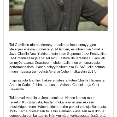
Tal Gamlielin trio on kiertänyt maailmaa loppuunmyytyjen
yleisöjen edessä vuodesta 2014 lähtien, esiintyen niin Small´s
Jazz Clubilla New Yorkissa kuin Love Supreme Jazz Festivalilla
Iso-Britanniassa ja The Tel Aviv Festivalilla Israelissa. Gamlieli
on myös saanut
Downbeat
–lehden palkinnon erinomaisesta
performanssista. Hänen debyyttialbuminsa
DANIA
, jolla soittaa
muun muassa trumpetisti Avishai Cohen, julkaistiin 2017.
Inspiraatiota Gamlieli hakee artisteista kuten Charlie Hadenista,
Antonio Carlos Jobimista, basisti Avishai Cohenista ja Chet
Bakerista.
Tal kasvoi maatilalla Jerusalemissa. Hänen isänsä muutti
Israeliin Kurdistanista, tuoden mukanaan alueen rikkaan
musiikkiperinteen. Hänen äitinsä perhe pakeni vainoja Saksasta
1936. Tämä puolestaan toi Talin elämään klassisen musiikin ja
eurooppalaisen kulttuurin. Hän ymmärsi varhaisessa iässä, että