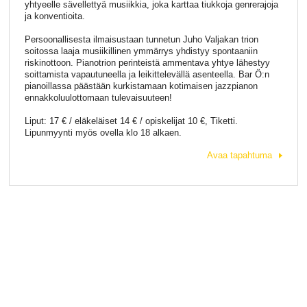
yhtyeelle sävellettyä musiikkia, joka karttaa tiukkoja genrerajoja
ja konventioita.
Persoonallisesta ilmaisustaan tunnetun Juho Valjakan trion
soitossa laaja musiikillinen ymmärrys yhdistyy spontaaniin
riskinottoon. Pianotrion perinteistä ammentava yhtye lähestyy
soittamista vapautuneella ja leikittelevällä asenteella. Bar Ö:n
pianoillassa päästään kurkistamaan kotimaisen jazzpianon
ennakkoluulottomaan tulevaisuuteen!
Liput: 17 € / eläkeläiset 14 € / opiskelijat 10 €, Tiketti.
Lipunmyynti myös ovella klo 18 alkaen.
Avaa tapahtuma