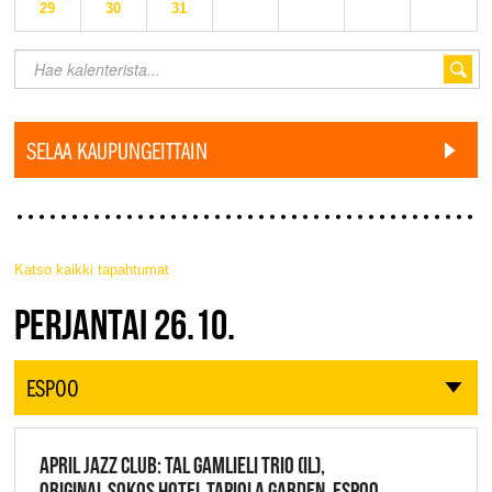
29
30
31
SELAA KAUPUNGEITTAIN
Katso kaikki tapahtumat
JAZZ FINLAND LIVE
PERJANTAI 26.10.
ESPOO
APRIL JAZZ CLUB: TAL GAMLIELI TRIO (IL),
ORIGINAL SOKOS HOTEL TAPIOLA GARDEN, ESPOO