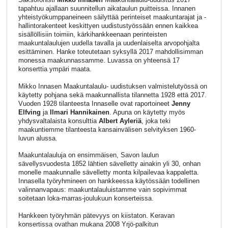
tapahtuu ajallaan suunnitellun aikataulun puitteissa. Innanen
yhteistyökumppaneineen säilyttää perinteiset maakuntarajat ja -
hallintorakenteet keskittyen uudistustyössään ennen kaikkea
sisällöllisiin toimiin, kärkihankkeenaan perinteisten
maakuntalaulujen uudella tavalla ja uudenlaiselta arvopohjalta
esittäminen. Hanke toteutetaan syksyllä 2017 mahdollisimman
monessa maakunnassamme. Luvassa on yhteensä 17
konserttia ympäri maata.
Mikko Innasen Maakuntalaulu- uudistuksen valmistelutyössä on
käytetty pohjana sekä maakunnallista tilannetta 1928 että 2017.
Vuoden 1928 tilanteesta Innaselle ovat raportoineet
Jenny
Elfving
ja
Ilmari Hannikainen
. Apuna on käytetty myös
yhdysvaltalaista konsulttia
Albert Ayleriä
, joka teki
maakuntiemme tilanteesta kansainvälisen selvityksen 1960-
luvun alussa.
Maakuntalauluja on ensimmäisen, Savon laulun
sävellysvuodesta 1852 lähtien sävelletty ainakin yli 30, onhan
monelle maakunnalle sävelletty monta kilpailevaa kappaletta.
Innasella työryhmineen on hankkeessa käytössään todellinen
valinnanvapaus: maakuntalauluistamme vain sopivimmat
soitetaan loka-marras-joulukuun konserteissa.
Hankkeen työryhmän pätevyys on kiistaton. Keravan
konsertissa ovathan mukana 2008 Yrjö-palkitun