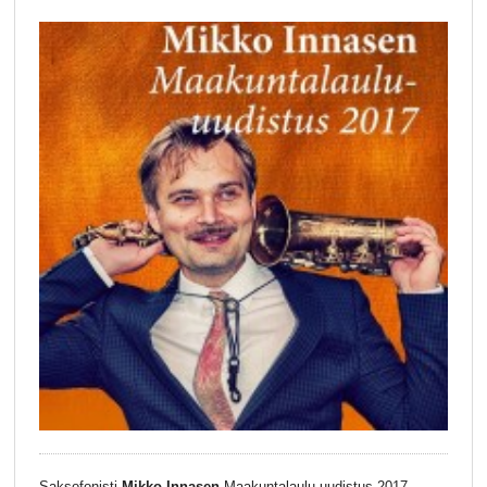
Saksofonisti
Mikko Innasen
Maakuntalaulu-uudistus 2017