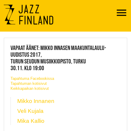
Menu
JAZZ FINLAND LIVE
VAPAAT ÄÄNET: MIKKO INNASEN MAAKUNTALAULU-
UUDISTUS 2017,
TURUN SEUDUN MUSIIKKIOPISTO, TURKU
30.11. KLO 19:00
Tapahtuma Facebookissa
Tapahtuman kotisivut
Keikkapaikan kotisivut
Mikko Innanen
Veli Kujala
Mika Kallio