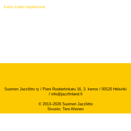
Katso kaikki tapahtumat
Suomen Jazzliitto ry / Pieni Roobertinkatu 16, 3. kerros / 00120 Helsinki
/
info@jazzfinland.fi
© 2013–2026 Suomen Jazzliitto
Sivusto
:
Tero Ahonen
Saavutettavuusseloste