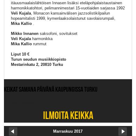
itäuusmaalaislähtöisen Innasen lisäksi eteläpohjalaistaustainen
harmonikkatohtori, pelimannimestari 15-vuotiaiden sarjassa 1992
Veli Kujala
, Monacon kansainvälisen jazzsolistikilpailun
hopeamitalisti 1999, kymenlaaksolaistunut savolaisrumpali,
Mika Kallio
.
Mikko Innanen
saksofoni, sovitukset
Veli Kujala
harmonikka
Mika Kallio
rummut
Liput 10 €
Turun seudun musiikkiopisto
Mestarinkatu 2, 20810 Turku
KEIKAT SAMANA PÄIVÄNÄ KAUPUNGISSA TURKU
Ei muita keikkoja.
ILMOITA KEIKKA
Marraskuu 2017