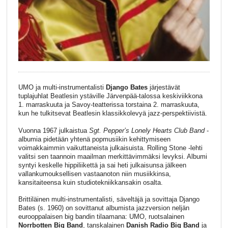
UMO ja multi-instrumentalisti
Django Bates
järjestävät
tuplajuhlat Beatlesin ystäville Järvenpää-talossa keskiviikkona
1. marraskuuta ja Savoy-teatterissa torstaina 2. marraskuuta,
kun he tulkitsevat Beatlesin klassikkolevyä jazz-perspektiivistä.
Vuonna 1967 julkaistua
Sgt. Pepper’s Lonely Hearts Club Band
-
albumia pidetään yhtenä popmusiikin kehittymiseen
voimakkaimmin vaikuttaneista julkaisuista. Rolling Stone -lehti
valitsi sen taannoin maailman merkittävimmäksi levyksi. Albumi
syntyi keskelle hippiliikettä ja sai heti julkaisunsa jälkeen
vallankumouksellisen vastaanoton niin musiikkinsa,
kansitaiteensa kuin studiotekniikkansakin osalta.
Brittiläinen multi-instrumentalisti, säveltäjä ja sovittaja Django
Bates (s. 1960) on sovittanut albumista jazzversion neljän
eurooppalaisen big bandin tilaamana: UMO, ruotsalainen
Norrbotten Big Band
, tanskalainen
Danish Radio Big Band
ja