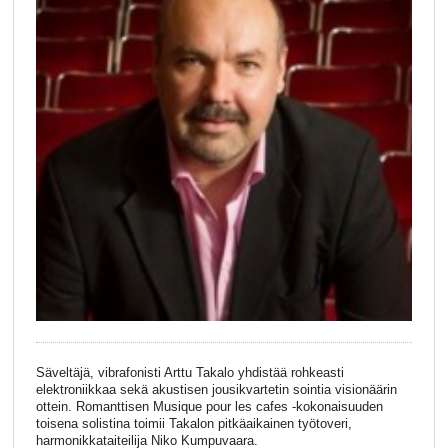
Säveltäjä, vibrafonisti Arttu Takalo yhdistää rohkeasti
elektroniikkaa sekä akustisen jousikvartetin sointia visionäärin
ottein. Romanttisen Musique pour les cafes -kokonaisuuden
toisena solistina toimii Takalon pitkäaikainen työtoveri,
harmonikkataiteilija Niko Kumpuvaara.