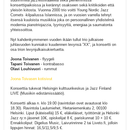
suurimmilla jazzfestivaaleilla sekä pienemmissä
konserttipaikoissa ja kerännyt osakseen sekä kriitikoiden että
yleisön kiitosta. Vuonna 2000 trio voitti Young Nordic Jazz
Comets -kilpailussa Islannissa, ja on vuosien varrella tehnyt
itsensä kuuloista musiikkia joka on persoonallinen yhdistelmä
modernia pianotriojazzia, lyyrisyyttä, energiaa ja saumatonta
yhteissoittoa.
Nyt kahdenkymmenen vuoden ikään tullut trio julkaisee
juhlavuoden kunniaksi kuudennen levynsä ”XX”, ja konsertti on
osa trion levynjulkaisukiertuetta.
Joona Toivanen
- flyygeli
Tapani Toivanen
- kontrabasso
Olavi Louhivuori
- rummut
Joona Toivasen kotisivut
Konserttia tukevat Helsingin kulttuurikeskus ja Jazz Finland
LIVE (Musiikin edistämissäätiö).
Konsertti alkaa n. klo 19.00 (ravintolan ovet avautuvat klo
18.30). Ravintola Laulumiehet, Hietaniemenkatu 2, 00100
Helsinki. Liput (käteisellä) 15 €, eläkeläiset, työttömät ja Helsinki
Jazz ry:n jäsenet 10€, opiskelijat 8 €, pariskunnat 10 + 10 €.
Ennakkoliput: Digelius Music, Laivurinrinne 2 tai Liveto.fi, jolloin
lippujen hinnat: 16,5/11,5/9,5 €.