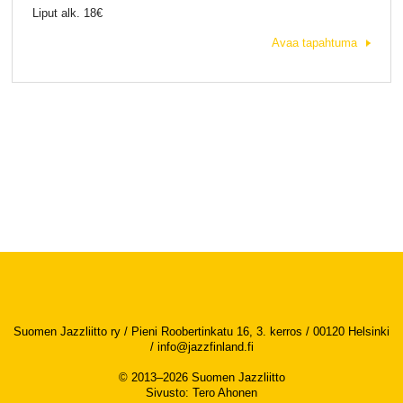
Liput alk. 18€
Avaa tapahtuma
Suomen Jazzliitto ry / Pieni Roobertinkatu 16, 3. kerros / 00120 Helsinki
/
info@jazzfinland.fi
© 2013–2026 Suomen Jazzliitto
Sivusto
:
Tero Ahonen