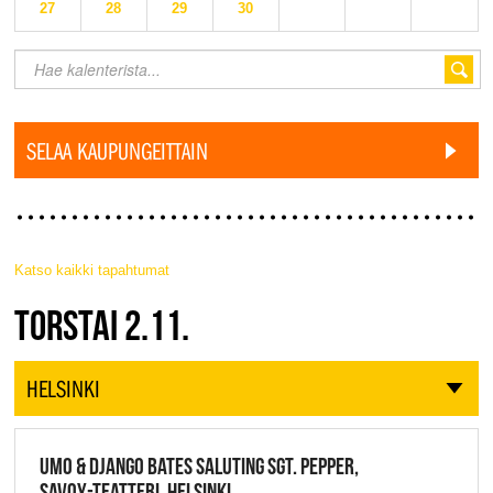
27
28
29
30
SELAA KAUPUNGEITTAIN
Katso kaikki tapahtumat
JAZZ FINLAND LIVE
TORSTAI 2.11.
HELSINKI
UMO & DJANGO BATES SALUTING SGT. PEPPER,
SAVOY-TEATTERI, HELSINKI