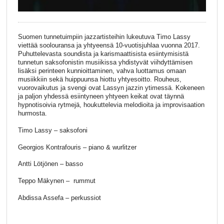
Suomen tunnetuimpiin jazzartisteihin lukeutuva Timo Lassy
viettää soolouransa ja yhtyeensä 10-vuotisjuhlaa vuonna 2017.
Puhuttelevasta soundista ja karismaattisista esiintymisistä
tunnetun saksofonistin musiikissa yhdistyvät viihdyttämisen
lisäksi perinteen kunnioittaminen, vahva luottamus omaan
musiikkiin sekä huippuunsa hiottu yhtyesoitto. Rouheus,
vuorovaikutus ja svengi ovat Lassyn jazzin ytimessä. Kokeneen
ja paljon yhdessä esiintyneen yhtyeen keikat ovat täynnä
hypnotisoivia rytmejä, houkuttelevia melodioita ja improvisaation
hurmosta.
Timo Lassy – saksofoni
Georgios Kontrafouris – piano & wurlitzer
Antti Lötjönen – basso
Teppo Mäkynen – rummut
Abdissa Assefa – perkussiot