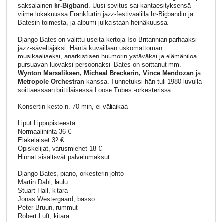
saksalainen
hr-Bigband
. Uusi sovitus sai kantaesityksensä
viime lokakuussa Frankfurtin jazz-festivaalilla hr-Bigbandin ja
Batesin toimesta, ja albumi julkaistaan heinäkuussa.
Django Bates on valittu useita kertoja Iso-Britannian parhaaksi
jazz-säveltäjäksi. Häntä kuvaillaan uskomattoman
musikaaliseksi, anarkistisen huumorin ystäväksi ja elämäniloa
pursuavan luovaksi persoonaksi. Bates on soittanut mm.
Wynton Marsaliksen, Micheal Breckerin, Vince Mendozan
ja
Metropole Orchestran
kanssa. Tunnetuksi hän tuli 1980-luvulla
soittaessaan brittiläisessä Loose Tubes -orkesterissa.
Konsertin kesto n. 70 min, ei väliaikaa
Liput Lippupisteestä:
Normaalihinta 36 €
Eläkeläiset 32 €
Opiskelijat, varusmiehet 18 €
Hinnat sisältävät palvelumaksut
Django Bates, piano, orkesterin johto
Martin Dahl, laulu
Stuart Hall, kitara
Jonas Westergaard, basso
Peter Bruun, rummut
Robert Luft, kitara