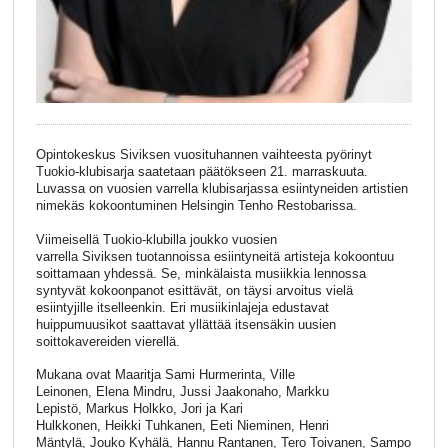
Opintokeskus Siviksen vuosituhannen vaihteesta pyörinyt
Tuokio-klubisarja saatetaan päätökseen 21. marraskuuta.
Luvassa on vuosien varrella klubisarjassa esiintyneiden artistien
nimekäs kokoontuminen Helsingin Tenho Restobarissa.
Viimeisellä Tuokio-klubilla joukko vuosien
varrella Siviksen tuotannoissa esiintyneitä artisteja kokoontuu
soittamaan yhdessä. Se, minkälaista musiikkia lennossa
syntyvät kokoonpanot esittävät, on täysi arvoitus vielä
esiintyjille itselleenkin. Eri musiikinlajeja edustavat
huippumuusikot saattavat yllättää itsensäkin uusien
soittokavereiden vierellä.
Mukana ovat Maaritja Sami Hurmerinta, Ville
Leinonen, Elena Mindru, Jussi Jaakonaho, Markku
Lepistö, Markus Holkko, Jori ja Kari
Hulkkonen, Heikki Tuhkanen, Eeti Nieminen, Henri
Mäntylä, Jouko Kyhälä, Hannu Rantanen, Tero Toivanen, Sampo