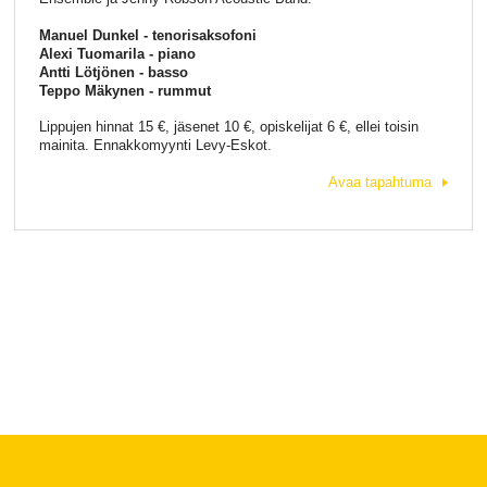
Manuel Dunkel - tenorisaksofoni
Alexi Tuomarila - piano
Antti Lötjönen - basso
Teppo Mäkynen - rummut
Lippujen hinnat 15 €, jäsenet 10 €, opiskelijat 6 €, ellei toisin
mainita. Ennakkomyynti Levy-Eskot.
Avaa tapahtuma