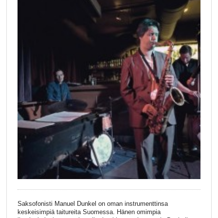
Saksofonisti Manuel Dunkel on oman instrumenttinsa
keskeisimpiä taitureita Suomessa. Hänen omimpia