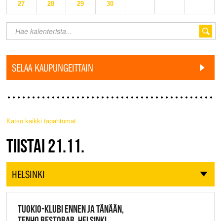
27
28
29
30
SELAA KAUPUNGEITTAIN
Katso kaikki tapahtumat
JAZZ FINLAND LIVE
TIISTAI 21.11.
HELSINKI
TUOKIO-KLUBI ENNEN JA TÄNÄÄN,
TENHO RESTOBAR, HELSINKI