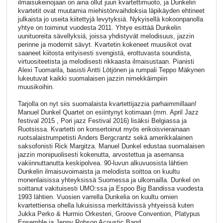
ilmaisukeinojaan on aina ollut juuri kvartettimuoto, ja Dunkelin
kvartetit ovat muutamia miehistönvaihdoksia läpikäyden ehtineet
julkaista jo useita kiitettyjä levytyksiä. Nykyisellä kokoonpanolla
yhtye on toiminut vuodesta 2011. Yhtye esittää Dunkelin
uunituoreita sävellyksiä, joissa yhdistyvät melodisuus, jazzin
perinne ja modernit sävyt. Kvartetin kokeneet muusikot ovat
saaneet kiitosta erityisesti svengistä, erottuvasta soundista,
virtuositeetista ja melodisesti rikkaasta ilmaisustaan. Pianisti
Alexi Tuomarila, basisti Antti Lötjönen ja rumpali Teppo Mäkynen
lukeutuvat kaikki suomalaisen jazzin nimekkäimpiin
muusikoihin.
Tarjolla on nyt siis suomalaista kvartettijazzia parhaimmillaan!
Manuel Dunkel Quartet on esiintynyt kotimaan (mm. April Jazz
festival 2015 , Pori jazz Festival 2016) lisäksi Belgiassa ja
Ruotsissa. Kvartetti on konsertoinut myös erikoisvierainaan
ruotsalaistrumpetisti Anders Bergcrantz sekä amerikkalainen
saksofonisti Rick Margitza. Manuel Dunkel edustaa suomalaisen
jazzin monipuolisesti kokenutta, arvostettua ja asemansa
vakiinnuttanutta keskipolvea. 90-luvun alkuvuosista lähtien
Dunkelin ilmaisuvoimaista ja melodista soittoa on kuultu
monenlaisissa yhteyksissä Suomessa ja ulkomailla. Dunkel on
soittanut vakituisesti UMO:ssa ja Espoo Big Bandissa vuodesta
1993 lähtien. Vuosien varrella Dunkelia on kuultu omien
kvartettiensa ohella lukuisissa merkittävissä yhtyeissä kuten
Jukka Perko & Hurmio Orkesteri, Groove Convention, Platypus
Ensemble ja Jenny Robson Acoustic Band.