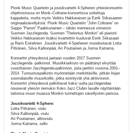
Plonk Music Quartetin ja jousikvartetti 4-Spheren yhteiskonsertin
ohjelmistossa on Monk–Coltrane-konsertissa soitettuja
kappaleita, mutta myös Veikko Hakkaraisen ja Eerik Siikasaaren
originaalisävellyksiä. Plonk Music Quartetin ”John Coltrane” on
Seppo ”Paroni” Paakkunainen – tähän mennessä viimeisin
Suomen Jazzlegenda. Suomen ”Thelonius Monkin” eli pianisti
Veikko Hakkaraisen lisäksi kvartettiin kuuluvat Eerik Siikasaari
ja Rami Eskelinen. Jousikvartetti 4-Speheren muodostavat Lotta
Pitkänen, Silva Kallionpää, Ari Poutiainen ja Jorma Katrama.
Konsertin yhteydessä jaetaan vuoden 2017 Suomen
Jazzlegenda -palkinnot. Musiikkiarkisto on päättänyt elvyttää
vuosittaisen Jazzlegenda-palkinnon, joita jaettiin vuosina 2001–
2014. Tunnustuspalkinto myönnetään merkittäville, pitkän linjan
suomalaisille muusikoille, jotka esiintyvät yhä aktiivisesti.
Konsertin yhteydessä palkittavat kaksi uutta jazzlegendaa
nousevat yleisön riemuksi Koko Jazz Clubin lavalle näyttämään
taitonsa muun muassa Monkin tunnettujen sävellysten parissa.
Jousikvartetti 4-Sphere:
Lotta Pitkänen, viulu
Silva Kallionpää, viulu
Ari Poutiainen, alttoviulu
Jorma Katrama, sello