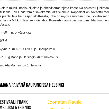
aista musiikinopiskelijoista ja aktiiviharrastajista koostuva orkesteri juhlistaa
tillisella Erik Lindströmin säveltämiä jazziskelmiä. Kappaleet on sovitettu mo
le jazzlaulaja Ira Kaspin aloitteesta, joka on myös sanoittanut ne. Sovitukset 
ttilan ja Mikko Hassisen käsialaa. Konsertin laulusolistina toimii Ida Juurinen
 Vesala.
n. 50 min, ei väliaikaa
10/5 €
yynti p. (09) 310 12000 ja Lippupalvelu
HOS Big Band ja Helsingin kulttuurikeskus
alo Ala-Malmin tori 1 Helsinki
AMANA PÄIVÄNÄ KAUPUNGISSA HELSINKI
FESTIVAALI: FRANK
Joonatan Rautio
B (USA) & FRIENDS