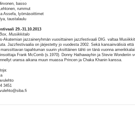
irvonen, basso
Lehtonen, rummut
a Assefa, lyömäsoittimet
ya, taustalaulu
estivaali 29.-31.10.2013
Box, Musiikkitalo
us-Akatemian jazzaineryhmän vuosittainen jazzfestivaali DIG. valtaa Musiikkit
uta. Jazzfestivaalia on järjestetty jo vuodesta 2002. Sekä kansainvälisiä että 
e marssittavan tapahtuman suurin yksittäinen tähti on tänä vuonna amerikkalain
insoittaja Frank McComb (s.1970). Donny Hathawayhin ja Stevie Wonderiin 
nnellyt uransa aikana muun muassa Princen ja Chaka Khanin kanssa.
toja:
ja
avulehto
4 3451
avulehto@siba.fi