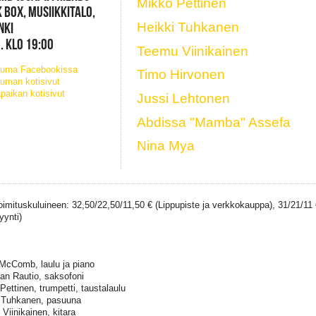
Mikko Pettinen
 BOX, MUSIIKKITALO,
NKI
Heikki Tuhkanen
. KLO 19:00
Teemu Viinikainen
tuma Facebookissa
Timo Hirvonen
uman kotisivut
paikan kotisivut
Jussi Lehtonen
Abdissa "Mamba" Assefa
Nina Mya
toimituskuluineen: 32,50/22,50/11,50 € (Lippupiste ja verkkokauppa), 31/21/11 
yynti)
McComb, laulu ja piano
an Rautio, saksofoni
Pettinen, trumpetti, taustalaulu
 Tuhkanen, pasuuna
Viinikainen, kitara