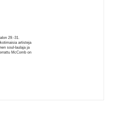
alon 29.-31.
kotimaisia artisteja
en soul-laulaja ja
verrattu McComb on