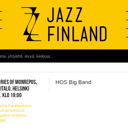
FINLAND LIVE
RIES OF MONREPOS,
HOS Big Band
TALO, HELSINKI
. KLO 19:00
tuma Facebookissa
uman kotisivut
paikan kotisivut
ippu