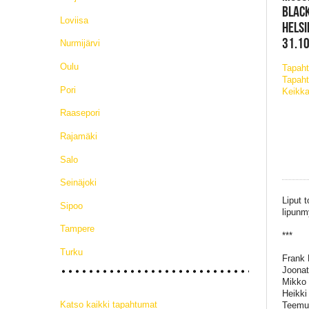
BLACK
Loviisa
HELSI
31.10
Nurmijärvi
Oulu
Tapah
Tapaht
Pori
Keikka
Raasepori
Rajamäki
Salo
Seinäjoki
Liput 
Sipoo
lipunm
Tampere
***
Turku
Frank 
Joonat
Mikko 
Heikki
Katso kaikki tapahtumat
Teemu 