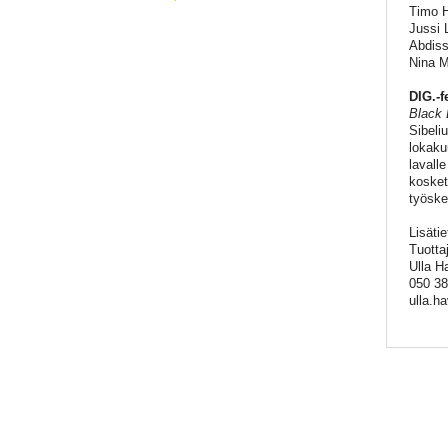
Timo H
Jussi 
Abdiss
Nina M
DIG.-f
Black 
Sibeli
lokaku
lavall
kosket
työske
Lisätie
Tuotta
Ulla H
050 38
ulla.h