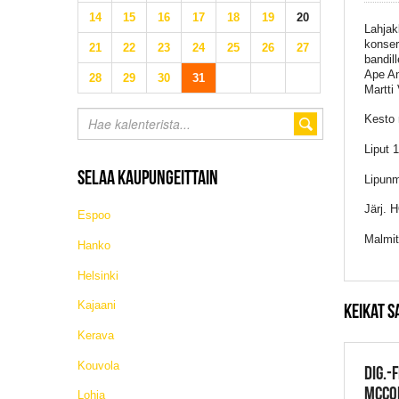
14
15
16
17
18
19
20
Lahjakk
konser
21
22
23
24
25
26
27
bandil
Ape An
28
29
30
31
Martti
Kesto 
Liput 
SELAA KAUPUNGEITTAIN
Lipunm
Järj. 
Espoo
Malmit
Hanko
Helsinki
Kajaani
KEIKAT S
Kerava
Kouvola
DIG.-
MCCOM
Lohja