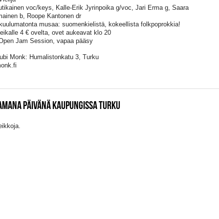
utikainen voc/keys, Kalle-Erik Jyrinpoika g/voc, Jari Erma g, Saara
ainen b, Roope Kantonen dr
uulumatonta musaa: suomenkielistä, kokeellista folkpoprokkia!
keikalle 4 € ovelta, ovet aukeavat klo 20
Open Jam Session, vapaa pääsy
ubi Monk: Humalistonkatu 3, Turku
onk.fi
SAMANA PÄIVÄNÄ KAUPUNGISSA TURKU
eikkoja.