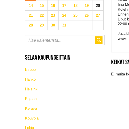
Iina M
14
15
16
17
18
19
20
Kolehm
Ennenk
21
22
23
24
25
26
27
Liput 
22:00 
28
29
30
31
Jazzkl
www.m
SELAA KAUPUNGEITTAIN
KEIKAT 
Espoo
Ei muita k
Hanko
Helsinki
Kajaani
Kerava
Kouvola
Lohja