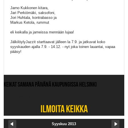
Jarno Kukkonen kitara,
Jari Perkiömäki, saksofoni,
Jori Huhtala, kontrabasso ja
Markus Ketola, rummut
eli keikalla ja jameissa mennään lujaa!
JälkilöylyJazzit starttaavat jälleen la 7.9. ja jatkuvat koko
syyskauden ajalla 7.9. - 14.12. - nyt joka toinen lauantai, vapaa
pääsy!
KEIKAT SAMANA PÄIVÄNÄ KAUPUNGISSA HELSINKI
Ei muita keikkoja.
ILMOITA KEIKKA
Syyskuu 2013