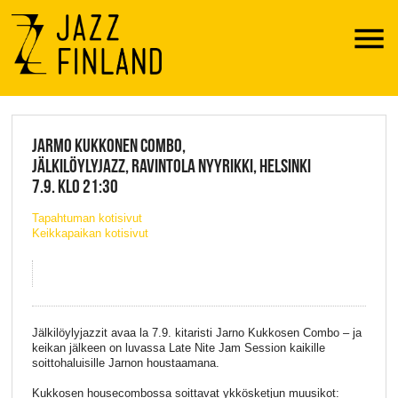
Menu
JAZZ FINLAND LIVE
JARMO KUKKONEN COMBO,
JÄLKILÖYLYJAZZ, RAVINTOLA NYYRIKKI, HELSINKI
7.9. KLO 21:30
Tapahtuman kotisivut
Keikkapaikan kotisivut
Jälkilöylyjazzit avaa la 7.9. kitaristi Jarno Kukkosen Combo – ja
keikan jälkeen on luvassa Late Nite Jam Session kaikille
soittohaluisille Jarnon houstaamana.
Kukkosen housecombossa soittavat ykkösketjun muusikot: