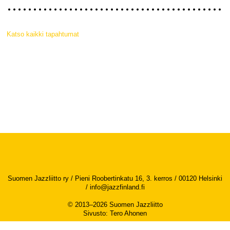
Katso kaikki tapahtumat
Suomen Jazzliitto ry / Pieni Roobertinkatu 16, 3. kerros / 00120 Helsinki
/
info@jazzfinland.fi
© 2013–2026 Suomen Jazzliitto
Sivusto
:
Tero Ahonen