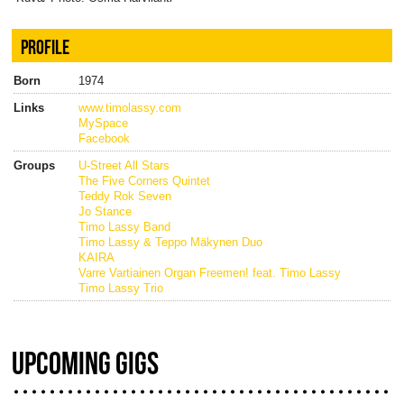
PROFILE
Born
1974
Links
www.timolassy.com
MySpace
Facebook
Groups
U-Street All Stars
The Five Corners Quintet
Teddy Rok Seven
Jo Stance
Timo Lassy Band
Timo Lassy & Teppo Mäkynen Duo
KAIRA
Varre Vartiainen Organ Freemen! feat. Timo Lassy
Timo Lassy Trio
UPCOMING GIGS