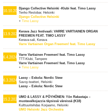
Django Collective Helsinki -Klubi feat. Timo Lassy
10.10.2024
Tenho Restobar, Helsinki
Django Collective Helsinki
+
Timo Lassy
Kerava Jazz festivaali: VARRE VARTIAINEN ORGAN
13.9.2024
FREEMEN FEAT. TIMO LASSY
Kerava-sali, Kerava
Varre Vartiainen Organ Freemen! feat. Timo Lassy
Varre Vartiainen Freemen! feat. Timo Lassy
6.4.2024
TTT-Klubi, Tampere
Varre Vartiainen Freemen! feat. Timo Lassy
+
Timo Lassy
Lassy – Eskola: Nordic Stew
6.3.2024
Savoy-teatteri, Helsinki
Lassy – Eskola: Nordic Stew
UMO & LASSY & PÖYHÖNEN: Yön Rakastaja –
15.2.2024
mustavalkojazzia täysissä väreissä (K18)
Kulttuuritehdas Korjaamo, Helsinki
UMO Helsinki Jazz Orchestra