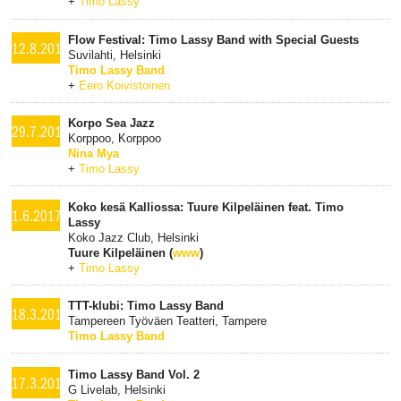
+
Timo Lassy
Flow Festival: Timo Lassy Band with Special Guests
12.8.2017
Suvilahti, Helsinki
Timo Lassy Band
+
Eero Koivistoinen
Korpo Sea Jazz
29.7.2017
Korppoo, Korppoo
Nina Mya
+
Timo Lassy
Koko kesä Kalliossa: Tuure Kilpeläinen feat. Timo
1.6.2017
Lassy
Koko Jazz Club, Helsinki
Tuure Kilpeläinen (
www
)
+
Timo Lassy
TTT-klubi: Timo Lassy Band
18.3.2017
Tampereen Työväen Teatteri, Tampere
Timo Lassy Band
Timo Lassy Band Vol. 2
17.3.2017
G Livelab, Helsinki