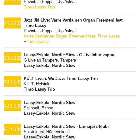
Ravintola Poppari, Jyväskylä
Timo Lassy Trio
Jazz Jkl Live: Varre Vartiainen Organ Freemen! feat.
24.5.2025
Timo Lassy
Ravintola Poppari, Jyväskylä
Varre Vartiainen Organ Freemen! feat. Timo Lassy
+
Timo Lassy
Lassy-Eskola: Nordic Stew - G Livelabin vappu
30.4.2025
G Livelab Tampere, Tampere
Lassy-Eskola: Nordic Stew
KULT Live x We Jazz: Timo Lassy Trio
12.4.2025
KULT, Helsinki
Timo Lassy Trio
Lassy-Eskola: Nordic Stew
22.1.2025
Sellosali, Espoo
Lassy-Eskola: Nordic Stew
Lassy-Eskola: Nordic Stew - Linnajazz-klubi
8.11.2024
Suistoklubi, Hämeenlinna
Lassy-Eskola: Nordic Stew