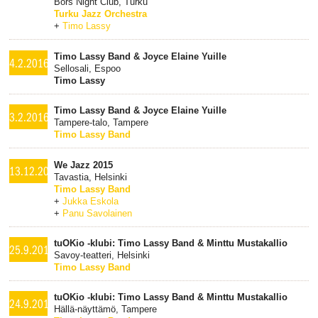
Börs Night Club, Turku
Turku Jazz Orchestra
+
Timo Lassy
Timo Lassy Band & Joyce Elaine Yuille
4.2.2016
Sellosali, Espoo
Timo Lassy
Timo Lassy Band & Joyce Elaine Yuille
3.2.2016
Tampere-talo, Tampere
Timo Lassy Band
We Jazz 2015
13.12.2015
Tavastia, Helsinki
Timo Lassy Band
+
Jukka Eskola
+
Panu Savolainen
tuOKio -klubi: Timo Lassy Band & Minttu Mustakallio
25.9.2015
Savoy-teatteri, Helsinki
Timo Lassy Band
tuOKio -klubi: Timo Lassy Band & Minttu Mustakallio
24.9.2015
Hällä-näyttämö, Tampere