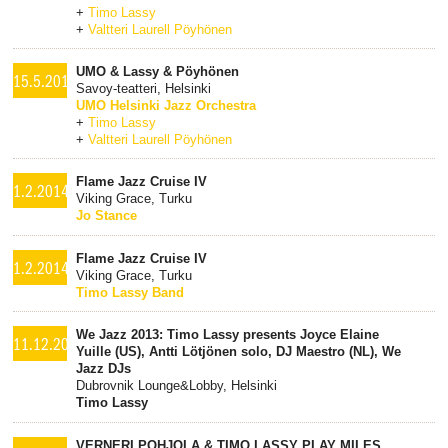
+
Timo Lassy
+
Valtteri Laurell Pöyhönen
UMO & Lassy & Pöyhönen
15.5.2014
Savoy-teatteri, Helsinki
UMO Helsinki Jazz Orchestra
+
Timo Lassy
+
Valtteri Laurell Pöyhönen
Flame Jazz Cruise IV
1.2.2014
Viking Grace, Turku
Jo Stance
Flame Jazz Cruise IV
1.2.2014
Viking Grace, Turku
Timo Lassy Band
We Jazz 2013: Timo Lassy presents Joyce Elaine
11.12.2013
Yuille (US), Antti Lötjönen solo, DJ Maestro (NL), We
Jazz DJs
Dubrovnik Lounge&Lobby, Helsinki
Timo Lassy
VERNERI POHJOLA & TIMO LASSY PLAY MILES