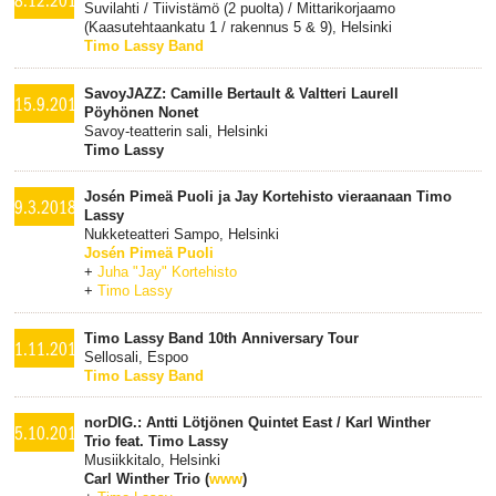
Suvilahti / Tiivistämö (2 puolta) / Mittarikorjaamo
(Kaasutehtaankatu 1 / rakennus 5 & 9), Helsinki
Timo Lassy Band
SavoyJAZZ: Camille Bertault & Valtteri Laurell
15.9.2018
Pöyhönen Nonet
Savoy-teatterin sali, Helsinki
Timo Lassy
Josén Pimeä Puoli ja Jay Kortehisto vieraanaan Timo
9.3.2018
Lassy
Nukketeatteri Sampo, Helsinki
Josén Pimeä Puoli
+
Juha "Jay" Kortehisto
+
Timo Lassy
Timo Lassy Band 10th Anniversary Tour
1.11.2017
Sellosali, Espoo
Timo Lassy Band
norDIG.: Antti Lötjönen Quintet East / Karl Winther
5.10.2017
Trio feat. Timo Lassy
Musiikkitalo, Helsinki
Carl Winther Trio (
www
)