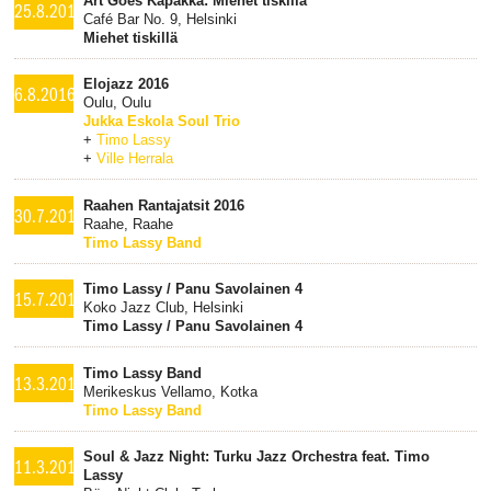
Art Goes Kapakka: Miehet tiskillä
25.8.2016
Café Bar No. 9, Helsinki
Miehet tiskillä
Elojazz 2016
6.8.2016
Oulu, Oulu
Jukka Eskola Soul Trio
+
Timo Lassy
+
Ville Herrala
Raahen Rantajatsit 2016
30.7.2016
Raahe, Raahe
Timo Lassy Band
Timo Lassy / Panu Savolainen 4
15.7.2016
Koko Jazz Club, Helsinki
Timo Lassy / Panu Savolainen 4
Timo Lassy Band
13.3.2016
Merikeskus Vellamo, Kotka
Timo Lassy Band
Soul & Jazz Night: Turku Jazz Orchestra feat. Timo
11.3.2016
Lassy