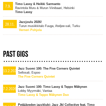
Timo Lassy & Heikki Sarmanto
7.9.
Ravintola Muru & Murun Viinibaari, Helsinki
Timo Lassy
Jazzjoulu 2026!
28.11.
Turun musiikkitalo Fuuga, Ateljee-sali, Turku
Verneri Pohjola
PAST GIGS
Jazz Suomi 100: The Five Corners Quintet
13.2.2026
Sellosali, Espoo
The Five Corners Quintet
Jazz Suomi 100: Timo Lassy & Teppo Mäkynen
7.2.2026
Lobby Myyrmäki, Vantaa
Timo Lassy & Teppo Mäkynen Duo
Petäjäveden jazzklubi: Jazz Jkl Collective feat. Timo