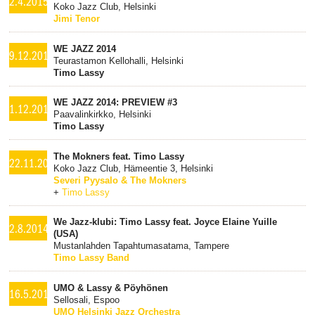
2.4.2015
Koko Jazz Club, Helsinki
Jimi Tenor
WE JAZZ 2014
9.12.2014
Teurastamon Kellohalli, Helsinki
Timo Lassy
WE JAZZ 2014: PREVIEW #3
1.12.2014
Paavalinkirkko, Helsinki
Timo Lassy
The Mokners feat. Timo Lassy
22.11.2014
Koko Jazz Club, Hämeentie 3, Helsinki
Severi Pyysalo & The Mokners
+
Timo Lassy
We Jazz-klubi: Timo Lassy feat. Joyce Elaine Yuille
2.8.2014
(USA)
Mustanlahden Tapahtumasatama, Tampere
Timo Lassy Band
UMO & Lassy & Pöyhönen
16.5.2014
Sellosali, Espoo
UMO Helsinki Jazz Orchestra