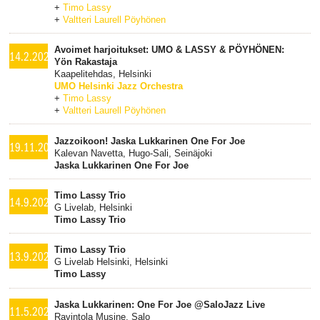
+
Timo Lassy
+
Valtteri Laurell Pöyhönen
Avoimet harjoitukset: UMO & LASSY & PÖYHÖNEN:
14.2.2024
Yön Rakastaja
Kaapelitehdas, Helsinki
UMO Helsinki Jazz Orchestra
+
Timo Lassy
+
Valtteri Laurell Pöyhönen
Jazzoikoon! Jaska Lukkarinen One For Joe
19.11.2023
Kalevan Navetta, Hugo-Sali, Seinäjoki
Jaska Lukkarinen One For Joe
Timo Lassy Trio
14.9.2023
G Livelab, Helsinki
Timo Lassy Trio
Timo Lassy Trio
13.9.2023
G Livelab Helsinki, Helsinki
Timo Lassy
Jaska Lukkarinen: One For Joe @SaloJazz Live
11.5.2023
Ravintola Musine, Salo