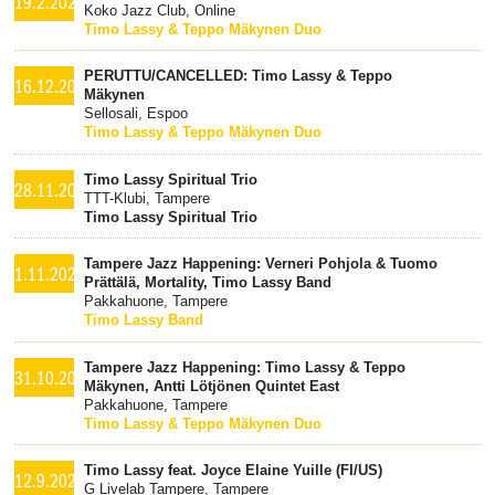
19.2.2021
Koko Jazz Club, Online
Timo Lassy & Teppo Mäkynen Duo
PERUTTU/CANCELLED: Timo Lassy & Teppo
16.12.2020
Mäkynen
Sellosali, Espoo
Timo Lassy & Teppo Mäkynen Duo
Timo Lassy Spiritual Trio
28.11.2020
TTT-Klubi, Tampere
Timo Lassy Spiritual Trio
Tampere Jazz Happening: Verneri Pohjola & Tuomo
1.11.2020
Prättälä, Mortality, Timo Lassy Band
Pakkahuone, Tampere
Timo Lassy Band
Tampere Jazz Happening: Timo Lassy & Teppo
31.10.2020
Mäkynen, Antti Lötjönen Quintet East
Pakkahuone, Tampere
Timo Lassy & Teppo Mäkynen Duo
Timo Lassy feat. Joyce Elaine Yuille (FI/US)
12.9.2020
G Livelab Tampere, Tampere