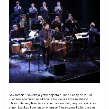
Saksofonisti-säveltäjä-yhtyeenjohtaja Timo Lassy on yli 10-
vuotisen soolouransa aikana ja kuudella kansainvälisesti
julkaistulla levyllään tavoittanut niin kriitikot, levynostajat kuin
ennen kaikkea liveyleisön energisillä esiintymisillään. Lassyn