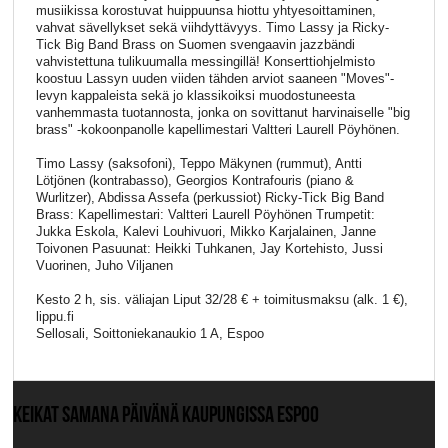
musiikissa korostuvat huippuunsa hiottu yhtyesoittaminen,
vahvat sävellykset sekä viihdyttävyys. Timo Lassy ja Ricky-
Tick Big Band Brass on Suomen svengaavin jazzbändi
vahvistettuna tulikuumalla messingillä! Konserttiohjelmisto
koostuu Lassyn uuden viiden tähden arviot saaneen "Moves"-
levyn kappaleista sekä jo klassikoiksi muodostuneesta
vanhemmasta tuotannosta, jonka on sovittanut harvinaiselle "big
brass" -kokoonpanolle kapellimestari Valtteri Laurell Pöyhönen.
Timo Lassy (saksofoni), Teppo Mäkynen (rummut), Antti
Lötjönen (kontrabasso), Georgios Kontrafouris (piano &
Wurlitzer), Abdissa Assefa (perkussiot) Ricky-Tick Big Band
Brass: Kapellimestari: Valtteri Laurell Pöyhönen Trumpetit:
Jukka Eskola, Kalevi Louhivuori, Mikko Karjalainen, Janne
Toivonen Pasuunat: Heikki Tuhkanen, Jay Kortehisto, Jussi
Vuorinen, Juho Viljanen
Kesto 2 h, sis. väliajan Liput 32/28 € + toimitusmaksu (alk. 1 €),
lippu.fi
Sellosali, Soittoniekanaukio 1 A, Espoo
KEIKAT SAMANA PÄIVÄNÄ KAUPUNGISSA ESPOO