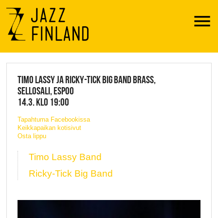
Menu
JAZZ FINLAND LIVE
TIMO LASSY JA RICKY-TICK BIG BAND BRASS,
SELLOSALI, ESPOO
14.3. KLO 19:00
Tapahtuma Facebookissa
Keikkapaikan kotisivut
Osta lippu
Timo Lassy Band
Ricky-Tick Big Band