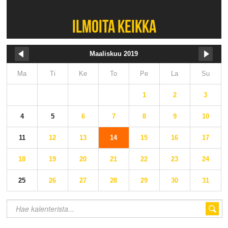
Ei muita keikkoja.
ILMOITA KEIKKA
Maaliskuu 2019
Ma
Ti
Ke
To
Pe
La
Su
1
2
3
4
5
6
7
8
9
10
11
12
13
14
15
16
17
18
19
20
21
22
23
24
25
26
27
28
29
30
31