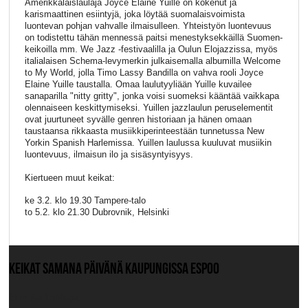
Amerikkalaislaulaja Joyce Elaine Yuille on kokenut ja
karismaattinen esiintyjä, joka löytää suomalaisvoimista
luontevan pohjan vahvalle ilmaisulleen. Yhteistyön luontevuus
on todistettu tähän mennessä paitsi menestyksekkäillä Suomen-
keikoilla mm. We Jazz -festivaalilla ja Oulun Elojazzissa, myös
italialaisen Schema-levymerkin julkaisemalla albumilla Welcome
to My World, jolla Timo Lassy Bandilla on vahva rooli Joyce
Elaine Yuille taustalla. Omaa laulutyyliään Yuille kuvailee
sanaparilla "nitty gritty", jonka voisi suomeksi kääntää vaikkapa
olennaiseen keskittymiseksi. Yuillen jazzlaulun peruselementit
ovat juurtuneet syvälle genren historiaan ja hänen omaan
taustaansa rikkaasta musiikkiperinteestään tunnetussa New
Yorkin Spanish Harlemissa. Yuillen laulussa kuuluvat musiikin
luontevuus, ilmaisun ilo ja sisäsyntyisyys.
Kiertueen muut keikat:
ke 3.2. klo 19.30 Tampere-talo
to 5.2. klo 21.30 Dubrovnik, Helsinki
KEIKAT SAMANA PÄIVÄNÄ KAUPUNGISSA ESPOO
Ei muita keikkoja.