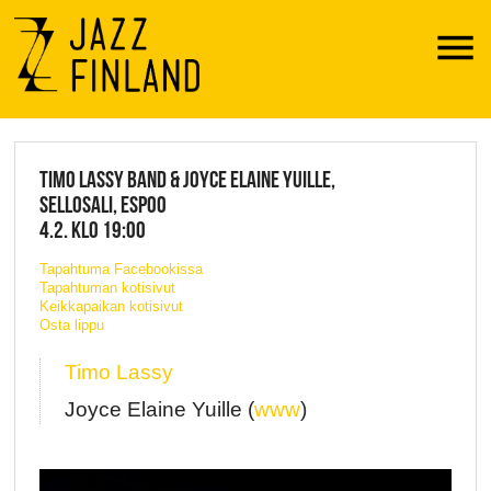
Menu
JAZZ FINLAND LIVE
TIMO LASSY BAND & JOYCE ELAINE YUILLE,
SELLOSALI, ESPOO
4.2. KLO 19:00
Tapahtuma Facebookissa
Tapahtuman kotisivut
Keikkapaikan kotisivut
Osta lippu
Timo Lassy
Joyce Elaine Yuille (
www
)