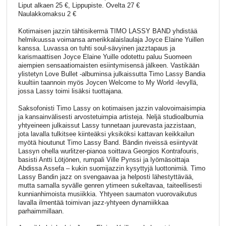
Liput alkaen 25 €, Lippupiste. Ovelta 27 €
Naulakkomaksu 2 €
Kotimaisen jazzin tähtisikermä TIMO LASSY BAND yhdistää
helmikuussa voimansa amerikkalaislaulaja Joyce Elaine Yuillen
kanssa. Luvassa on tuhti soul-sävyinen jazztapaus ja
karismaattisen Joyce Elaine Yuille odotettu paluu Suomeen
aiempien sensaatiomaisten esiintymisensä jälkeen. Vastikään
ylistetyn Love Bullet -albuminsa julkaissutta Timo Lassy Bandia
kuultiin taannoin myös Joycen Welcome to My World -levyllä,
jossa Lassy toimi lisäksi tuottajana.
Saksofonisti Timo Lassy on kotimaisen jazzin valovoimaisimpia
ja kansainvälisesti arvostetuimpia artisteja. Neljä studioalbumia
yhtyeineen julkaissut Lassy tunnetaan juurevasta jazzistaan,
jota lavalla tulkitsee kiinteäksi yksiköksi kattavan keikkailun
myötä hioutunut Timo Lassy Band. Bändin riveissä esiintyvät
Lassyn ohella wurlitzer-pianoa soittava Georgios Kontrafouris,
basisti Antti Lötjönen, rumpali Ville Pynssi ja lyömäsoittaja
Abdissa Assefa – kukin suomijazzin kysyttyjä luottonimiä. Timo
Lassy Bandin jazz on svengaavaa ja helposti lähestyttävää,
mutta samalla syvälle genren ytimeen sukeltavaa, taiteellisesti
kunnianhimoista musiikkia. Yhtyeen saumaton vuorovaikutus
lavalla ilmentää toimivan jazz-yhtyeen dynamiikkaa
parhaimmillaan.