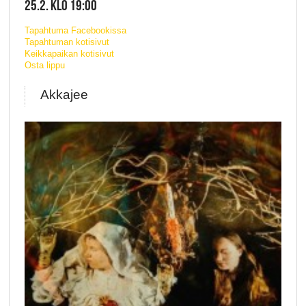
25.2. KLO 19:00
Tapahtuma Facebookissa
Tapahtuman kotisivut
Keikkapaikan kotisivut
Osta lippu
Akkajee