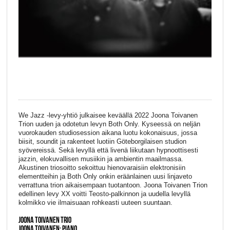
We Jazz -levy-yhtiö julkaisee keväällä 2022 Joona Toivanen
Trion uuden ja odotetun levyn Both Only. Kyseessä on neljän
vuorokauden studiosession aikana luotu kokonaisuus, jossa
biisit, soundit ja rakenteet luotiin Göteborgilaisen studion
syövereissä. Sekä levyllä että livenä liikutaan hypnoottisesti
jazzin, elokuvallisen musiikin ja ambientin maailmassa.
Akustinen triosoitto sekoittuu hienovaraisiin elektronisiin
elementteihin ja Both Only onkin eräänlainen uusi linjaveto
verrattuna trion aikaisempaan tuotantoon. Joona Toivanen Trion
edellinen levy XX voitti Teosto-palkinnon ja uudella levyllä
kolmikko vie ilmaisuaan rohkeasti uuteen suuntaan.
JOONA TOIVANEN TRIO
JOONA TOIVANEN: PIANO