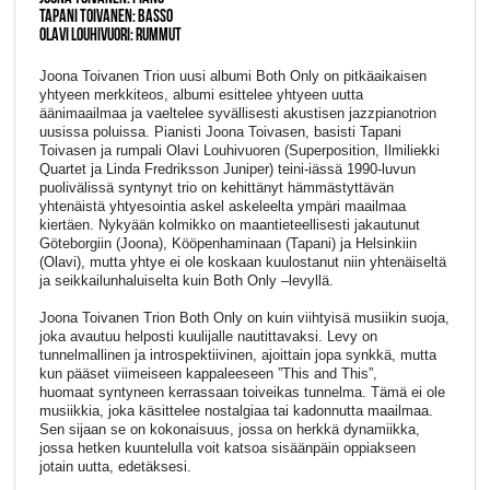
TAPANI TOIVANEN: BASSO
OLAVI LOUHIVUORI: RUMMUT
Joona Toivanen Trion uusi albumi Both Only on pitkäaikaisen
yhtyeen merkkiteos, albumi esittelee yhtyeen uutta
äänimaailmaa ja vaeltelee syvällisesti akustisen jazzpianotrion
uusissa poluissa. Pianisti Joona Toivasen, basisti Tapani
Toivasen ja rumpali Olavi Louhivuoren (Superposition, Ilmiliekki
Quartet ja Linda Fredriksson Juniper) teini-iässä 1990-luvun
puolivälissä syntynyt trio on kehittänyt hämmästyttävän
yhtenäistä yhtyesointia askel askeleelta ympäri maailmaa
kiertäen. Nykyään kolmikko on maantieteellisesti jakautunut
Göteborgiin (Joona), Kööpenhaminaan (Tapani) ja Helsinkiin
(Olavi), mutta yhtye ei ole koskaan kuulostanut niin yhtenäiseltä
ja seikkailunhaluiselta kuin Both Only –levyllä.
Joona Toivanen Trion Both Only on kuin viihtyisä musiikin suoja,
joka avautuu helposti kuulijalle nautittavaksi. Levy on
tunnelmallinen ja introspektiivinen, ajoittain jopa synkkä, mutta
kun pääset viimeiseen kappaleeseen ”This and This”,
huomaat syntyneen kerrassaan toiveikas tunnelma. Tämä ei ole
musiikkia, joka käsittelee nostalgiaa tai kadonnutta maailmaa.
Sen sijaan se on kokonaisuus, jossa on herkkä dynamiikka,
jossa hetken kuuntelulla voit katsoa sisäänpäin oppiakseen
jotain uutta, edetäksesi.