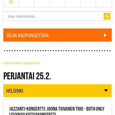
28
SELAA KAUPUNGEITTAIN
Katso kaikki tapahtumat
JAZZ FINLAND LIVE
PERJANTAI 25.2.
HELSINKI
JAZZANTI-KONSERTTI: JOONA TOIVANEN TRIO - BOTH ONLY
LEVYNJULKISTUSKONSERTTI,