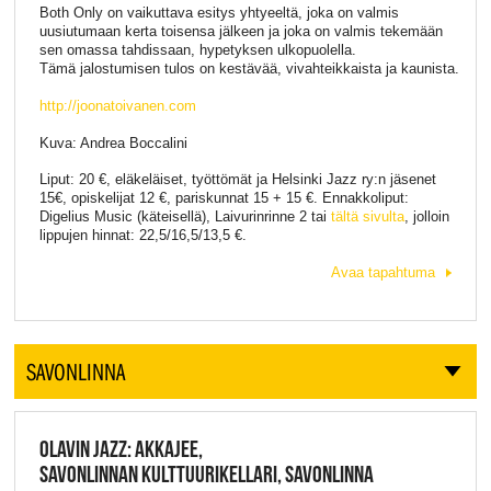
Both Only on vaikuttava esitys yhtyeeltä, joka on valmis
uusiutumaan kerta toisensa jälkeen ja joka on valmis tekemään
sen omassa tahdissaan, hypetyksen ulkopuolella.
Tämä jalostumisen tulos on kestävää, vivahteikkaista ja kaunista.
http://joonatoivanen.com
Kuva: Andrea Boccalini
Liput: 20 €, eläkeläiset, työttömät ja Helsinki Jazz ry:n jäsenet
15€, opiskelijat 12 €, pariskunnat 15 + 15 €. Ennakkoliput:
Digelius Music (käteisellä), Laivurinrinne 2 tai
tältä sivulta
, jolloin
lippujen hinnat: 22,5/16,5/13,5 €.
Avaa tapahtuma
SAVONLINNA
OLAVIN JAZZ: AKKAJEE,
SAVONLINNAN KULTTUURIKELLARI, SAVONLINNA