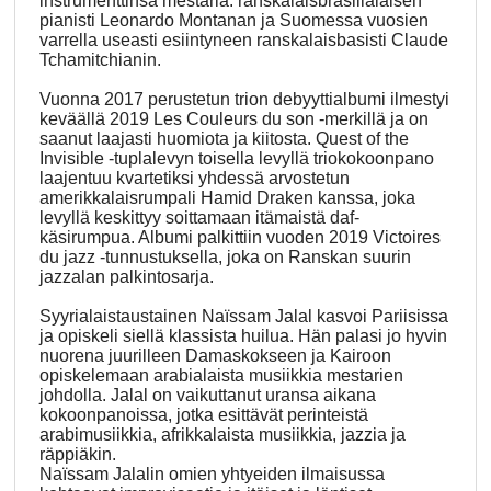
instrumenttinsa mestaria: ranskalaisbrasilialaisen
pianisti Leonardo Montanan ja Suomessa vuosien
varrella useasti esiintyneen ranskalaisbasisti Claude
Tchamitchianin.
Vuonna 2017 perustetun trion debyyttialbumi ilmestyi
keväällä 2019 Les Couleurs du son -merkillä ja on
saanut laajasti huomiota ja kiitosta. Quest of the
Invisible -tuplalevyn toisella levyllä triokokoonpano
laajentuu kvartetiksi yhdessä arvostetun
amerikkalaisrumpali Hamid Draken kanssa, joka
levyllä keskittyy soittamaan itämaistä daf-
käsirumpua. Albumi palkittiin vuoden 2019 Victoires
du jazz -tunnustuksella, joka on Ranskan suurin
jazzalan palkintosarja.
Syyrialaistaustainen Naïssam Jalal kasvoi Pariisissa
ja opiskeli siellä klassista huilua. Hän palasi jo hyvin
nuorena juurilleen Damaskokseen ja Kairoon
opiskelemaan arabialaista musiikkia mestarien
johdolla. Jalal on vaikuttanut uransa aikana
kokoonpanoissa, jotka esittävät perinteistä
arabimusiikkia, afrikkalaista musiikkia, jazzia ja
räppiäkin.
Naïssam Jalalin omien yhtyeiden ilmaisussa