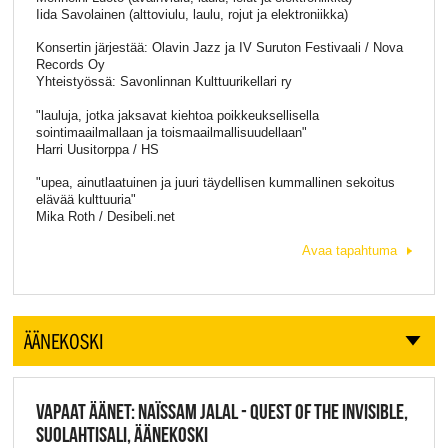
Iida Savolainen (alttoviulu, laulu, rojut ja elektroniikka)
Konsertin järjestää: Olavin Jazz ja IV Suruton Festivaali / Nova
Records Oy
Yhteistyössä: Savonlinnan Kulttuurikellari ry
"lauluja, jotka jaksavat kiehtoa poikkeuksellisella
sointimaailmallaan ja toismaailmallisuudellaan"
Harri Uusitorppa / HS
"upea, ainutlaatuinen ja juuri täydellisen kummallinen sekoitus
elävää kulttuuria"
Mika Roth / Desibeli.net
Avaa tapahtuma
ÄÄNEKOSKI
VAPAAT ÄÄNET: NAÏSSAM JALAL - QUEST OF THE INVISIBLE,
SUOLAHTISALI, ÄÄNEKOSKI