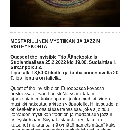
MESTARILLINEN MYSTIIKAN JA JAZZIN
RISTEYSKOHTA
Quest of the Invisible Trio Äänekoskella
Suolahtisalissa 25.2.2022 klo 19.00, Suolahtisali,
Sirkanpolku 3.
Liput alk. 18,50 € tiketti.fi ja tuntia ennen ovelta 20
€, jos lippuja on jäljellä.
Quest of the Invisible on Euroopassa kovassa
nosteessa olevan huilisti Naïssam Jalalin
ajankohtainen kokoonpano, jonka meditatiivinen
musiikki hakeutuu arkisen yläpuolelle. Hiljaisuudella
on keskeinen osa tässä transsissa, joka sijoittuu
itämaisen mystiikan tradition ja modaalisen jazzin
risteyskohtaan. Syyrialaistaustainen Jalal on
kutsunut mukaansa “näkymättömän etsintään” kaksi