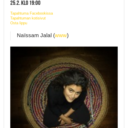
25.2. KLO 19:00
Tapahtuma Facebookissa
Tapahtuman kotisivut
Osta lippu
Naïssam Jalal (
www
)