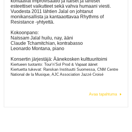
kohtaavat improvisaatio ja itäiset ja läntiset
esteettiset vaikutteet sekä vahva humaani viesti.
Vuodesta 2011 lähtien Jalal on johtanut
monikansallista ja kantaaottavaa Rhythms of
Resistance -yhtyettä.
Kokoonpano:
Naïssam Jalal huilu, nay, ääni
Claude Tchamitchian, kontrabasso
Leonardo Montana, piano
Konsertin järjestäjä: Äänekosken kulttuuritoimi
Kiertueen tuotanto: Tour’n’Sol Prod & Vapaat äänet
Kiertuetta tukevat: Ranskan Instituutti Suomessa, CNM Centre
National de la Musique, AJC Association Jazzé Croisé
Avaa tapahtuma