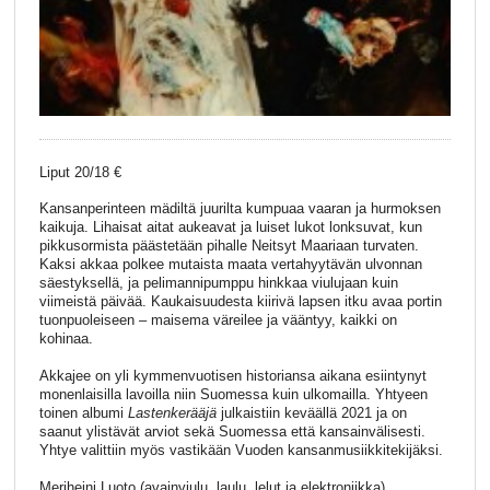
Liput 20/18 €
Kansanperinteen mädiltä juurilta kumpuaa vaaran ja hurmoksen
kaikuja. Lihaisat aitat aukeavat ja luiset lukot lonksuvat, kun
pikkusormista päästetään pihalle Neitsyt Maariaan turvaten.
Kaksi akkaa polkee mutaista maata vertahyytävän ulvonnan
säestyksellä, ja pelimannipumppu hinkkaa viulujaan kuin
viimeistä päivää. Kaukaisuudesta kiirivä lapsen itku avaa portin
tuonpuoleiseen – maisema väreilee ja vääntyy, kaikki on
kohinaa.
Akkajee on yli kymmenvuotisen historiansa aikana esiintynyt
monenlaisilla lavoilla niin Suomessa kuin ulkomailla. Yhtyeen
toinen albumi
Lastenkerääjä
julkaistiin keväällä 2021 ja on
saanut ylistävät arviot sekä Suomessa että kansainvälisesti.
Yhtye valittiin myös vastikään Vuoden kansanmusiikkitekijäksi.
Meriheini Luoto (avainviulu, laulu, lelut ja elektroniikka)