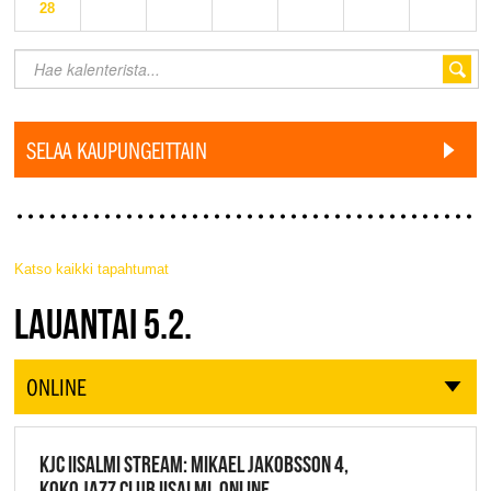
28
SELAA KAUPUNGEITTAIN
Katso kaikki tapahtumat
JAZZ FINLAND LIVE
LAUANTAI 5.2.
ONLINE
KJC IISALMI STREAM: MIKAEL JAKOBSSON 4,
KOKO JAZZ CLUB IISALMI, ONLINE