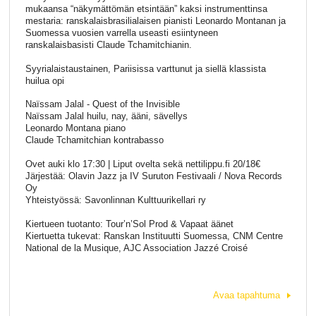
mukaansa “näkymättömän etsintään” kaksi instrumenttinsa
mestaria: ranskalaisbrasilialaisen pianisti Leonardo Montanan ja
Suomessa vuosien varrella useasti esiintyneen
ranskalaisbasisti Claude Tchamitchianin.
Syyrialaistaustainen, Pariisissa varttunut ja siellä klassista
huilua opi
Naïssam Jalal - Quest of the Invisible
Naïssam Jalal huilu, nay, ääni, sävellys
Leonardo Montana piano
Claude Tchamitchian kontrabasso
Ovet auki klo 17:30 | Liput ovelta sekä nettilippu.fi 20/18€
Järjestää: Olavin Jazz ja IV Suruton Festivaali / Nova Records
Oy
Yhteistyössä: Savonlinnan Kulttuurikellari ry
Kiertueen tuotanto: Tour’n’Sol Prod & Vapaat äänet
Kiertuetta tukevat: Ranskan Instituutti Suomessa, CNM Centre
National de la Musique, AJC Association Jazzé Croisé
Avaa tapahtuma