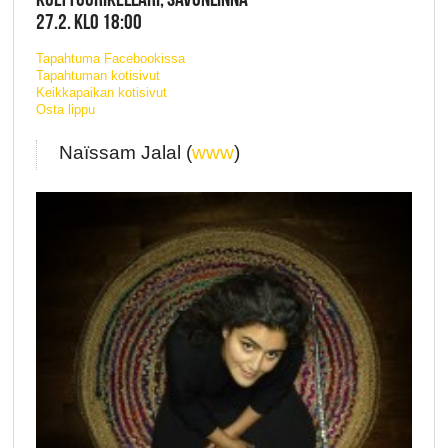
27.2. KLO 18:00
Tapahtuma Facebookissa
Tapahtuman kotisivut
Keikkapaikan kotisivut
Osta lippu
Naïssam Jalal (
www
)