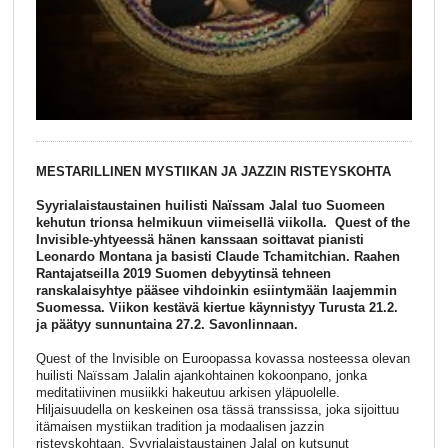
MESTARILLINEN MYSTIIKAN JA JAZZIN RISTEYSKOHTA
Syyrialaistaustainen huilisti Naïssam Jalal tuo Suomeen
kehutun trionsa helmikuun viimeisellä viikolla. Quest of the
Invisible-yhtyeessä hänen kanssaan soittavat pianisti
Leonardo Montana ja basisti Claude Tchamitchian. Raahen
Rantajatseilla 2019 Suomen debyytinsä tehneen
ranskalaisyhtye pääsee vihdoinkin esiintymään laajemmin
Suomessa. Viikon kestävä kiertue käynnistyy Turusta 21.2.
ja päätyy sunnuntaina 27.2. Savonlinnaan.
Quest of the Invisible on Euroopassa kovassa nosteessa olevan
huilisti Naïssam Jalalin ajankohtainen kokoonpano, jonka
meditatiivinen musiikki hakeutuu arkisen yläpuolelle.
Hiljaisuudella on keskeinen osa tässä transsissa, joka sijoittuu
itämaisen mystiikan tradition ja modaalisen jazzin
risteyskohtaan. Syyrialaistaustainen Jalal on kutsunut