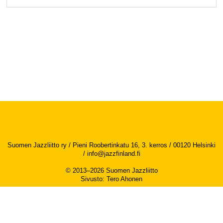
Suomen Jazzliitto ry / Pieni Roobertinkatu 16, 3. kerros / 00120 Helsinki
/
info@jazzfinland.fi
© 2013–2026 Suomen Jazzliitto
Sivusto
:
Tero Ahonen
Saavutettavuusseloste