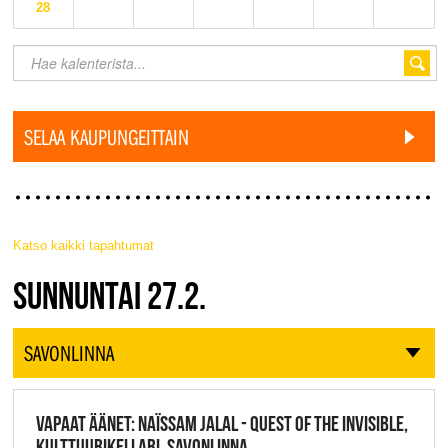
28
SELAA KAUPUNGEITTAIN
Katso kaikki tapahtumat
JAZZ FINLAND LIVE
SUNNUNTAI 27.2.
SAVONLINNA
VAPAAT ÄÄNET: NAÏSSAM JALAL - QUEST OF THE INVISIBLE,
KULTTUURIKELLARI, SAVONLINNA