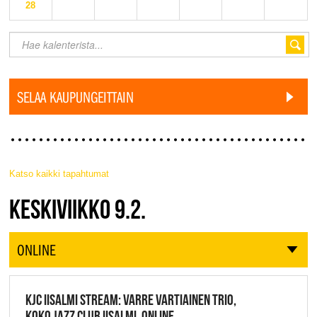
28
SELAA KAUPUNGEITTAIN
Katso kaikki tapahtumat
JAZZ FINLAND LIVE
KESKIVIIKKO 9.2.
ONLINE
KJC IISALMI STREAM: VARRE VARTIAINEN TRIO,
KOKO JAZZ CLUB IISALMI, ONLINE