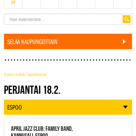
28
SELAA KAUPUNGEITTAIN
Katso kaikki tapahtumat
JAZZ FINLAND LIVE
PERJANTAI 18.2.
ESPOO
APRIL JAZZ CLUB: FAMILY BAND,
KANNUSALI, ESPOO