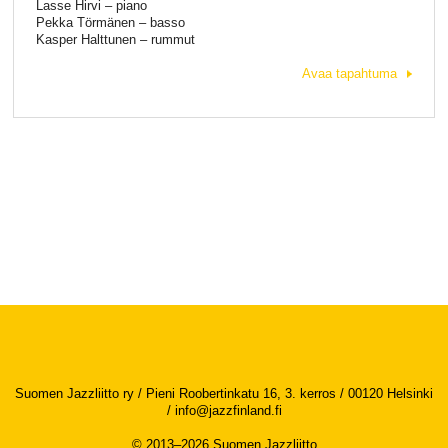
Lasse Hirvi – piano
Pekka Törmänen – basso
Kasper Halttunen – rummut
Avaa tapahtuma
Suomen Jazzliitto ry / Pieni Roobertinkatu 16, 3. kerros / 00120 Helsinki
/
info@jazzfinland.fi
© 2013–2026 Suomen Jazzliitto