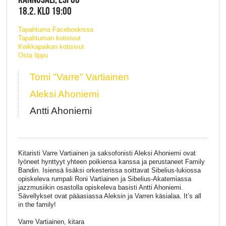
18.2. KLO 19:00
Tapahtuma Facebookissa
Tapahtuman kotisivut
Keikkapaikan kotisivut
Osta lippu
Tomi "Varre" Vartiainen
Aleksi Ahoniemi
Antti Ahoniemi
Kitaristi Varre Vartiainen ja saksofonisti Aleksi Ahoniemi ovat
lyöneet hynttyyt yhteen poikiensa kanssa ja perustaneet Family
Bandin. Isiensä lisäksi orkesterissa soittavat Sibelius-lukiossa
opiskeleva rumpali Roni Vartiainen ja Sibelius-Akatemiassa
jazzmusiikin osastolla opiskeleva basisti Antti Ahoniemi.
Sävellykset ovat pääasiassa Aleksin ja Varren käsialaa. It’s all
in the family!
Varre Vartiainen, kitara