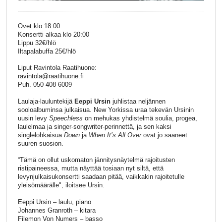
Ovet klo 18:00
Konsertti alkaa klo 20:00
Lippu 32€/hlö
Iltapalabuffa 25€/hlö
Liput Ravintola Raatihuone:
ravintola@raatihuone.fi
Puh. 050 408 6009
Laulaja-lauluntekijä
Eeppi Ursin
juhlistaa neljännen
sooloalbuminsa julkaisua. New Yorkissa uraa tekevän Ursinin
uusin levy
Speechless
on mehukas yhdistelmä soulia, progea,
laulelmaa ja singer-songwriter-perinnettä, ja sen kaksi
singlelohkaisua
Down
ja
When It’s All Over
ovat jo saaneet
suuren suosion.
“Tämä on ollut uskomaton jännitysnäytelmä rajoitusten
ristipaineessa, mutta näyttää tosiaan nyt siltä, että
levynjulkaisukonsertti saadaan pitää, vaikkakin rajoitetulle
yleisömäärälle", iloitsee Ursin.
Eeppi Ursin – laulu, piano
Johannes Granroth – kitara
Filemon Von Numers – basso