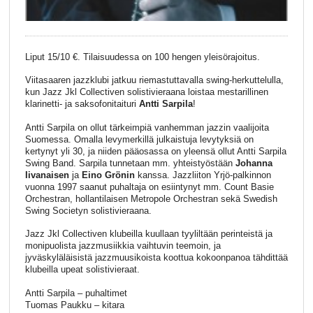
Liput 15/10 €. Tilaisuudessa on 100 hengen yleisörajoitus.
Viitasaaren jazzklubi jatkuu riemastuttavalla swing-herkuttelulla,
kun Jazz Jkl Collectiven solistivieraana loistaa mestarillinen
klarinetti- ja saksofonitaituri
Antti Sarpila
!
Antti Sarpila on ollut tärkeimpiä vanhemman jazzin vaalijoita
Suomessa. Omalla levymerkillä julkaistuja levytyksiä on
kertynyt yli 30, ja niiden pääosassa on yleensä ollut Antti Sarpila
Swing Band. Sarpila tunnetaan mm. yhteistyöstään
Johanna
Iivanaisen
ja
Eino Grönin
kanssa. Jazzliiton Yrjö-palkinnon
vuonna 1997 saanut puhaltaja on esiintynyt mm. Count Basie
Orchestran, hollantilaisen Metropole Orchestran sekä Swedish
Swing Societyn solistivieraana.
Jazz Jkl Collectiven klubeilla kuullaan tyyliltään perinteistä ja
monipuolista jazzmusiikkia vaihtuvin teemoin, ja
jyväskyläläisistä jazzmuusikoista koottua kokoonpanoa tähdittää
klubeilla upeat solistivieraat.
Antti Sarpila – puhaltimet
Tuomas Paukku – kitara