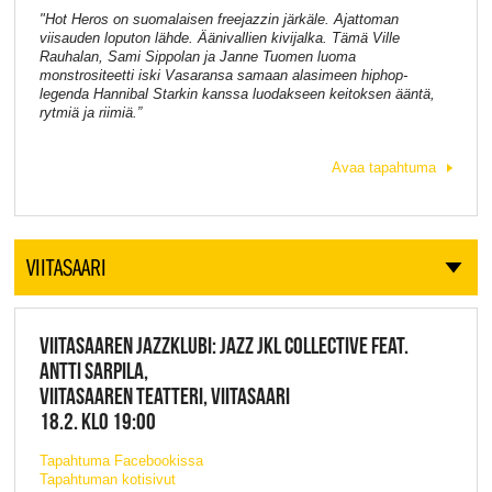
"Hot Heros on suomalaisen freejazzin järkäle. Ajattoman
viisauden loputon lähde. Äänivallien kivijalka. Tämä Ville
Rauhalan, Sami Sippolan ja Janne Tuomen luoma
monstrositeetti iski Vasaransa samaan alasimeen hiphop-
legenda Hannibal Starkin kanssa luodakseen keitoksen ääntä,
rytmiä ja riimiä.”
Avaa tapahtuma
VIITASAARI
VIITASAAREN JAZZKLUBI: JAZZ JKL COLLECTIVE FEAT.
ANTTI SARPILA,
VIITASAAREN TEATTERI, VIITASAARI
18.2. KLO 19:00
Tapahtuma Facebookissa
Tapahtuman kotisivut