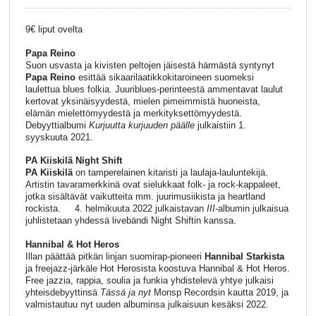
9€ liput ovelta
Papa Reino
Suon usvasta ja kivisten peltojen jäisestä härmästä syntynyt
Papa Reino
esittää sikaarilaatikkokitaroineen suomeksi
laulettua blues folkia. Juuriblues-perinteestä ammentavat laulut
kertovat yksinäisyydestä, mielen pimeimmistä huoneista,
elämän mielettömyydestä ja merkityksettömyydestä.
Debyyttialbumi
Kurjuutta kurjuuden päälle
julkaistiin 1.
syyskuuta 2021.
PA Kiiskilä Night Shift
PA Kiiskilä
on tamperelainen kitaristi ja laulaja-lauluntekijä.
Artistin tavaramerkkinä ovat sielukkaat folk- ja rock-kappaleet,
jotka sisältävät vaikutteita mm. juurimusiikista ja heartland
rockista. 4. helmikuuta 2022 julkaistavan
III
-albumin julkaisua
juhlistetaan yhdessä livebändi Night Shiftin kanssa.
Hannibal & Hot Heros
Illan päättää pitkän linjan suomirap-pioneeri
Hannibal Starkista
ja freejazz-järkäle Hot Herosista koostuva Hannibal & Hot Heros.
Free jazzia, rappia, soulia ja funkia yhdistelevä yhtye julkaisi
yhteisdebyyttinsä
Tässä ja nyt
Monsp Recordsin kautta 2019, ja
valmistautuu nyt uuden albuminsa julkaisuun kesäksi 2022.