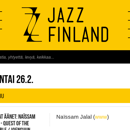
FINLAND LIVE
NTAI 26.2.
UU
T ÄÄNET: NAÏSSAM
Naïssam Jalal (
www
)
 - QUEST OF THE
IBLE / JOENSUUN