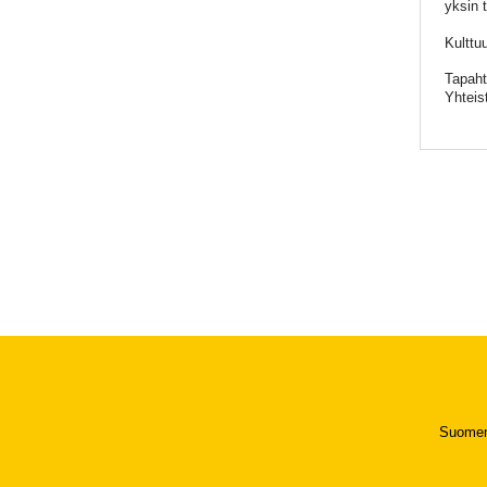
yksin 
Kulttu
Tapaht
Yhteis
Suomen 