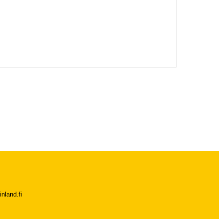
.
nland.fi