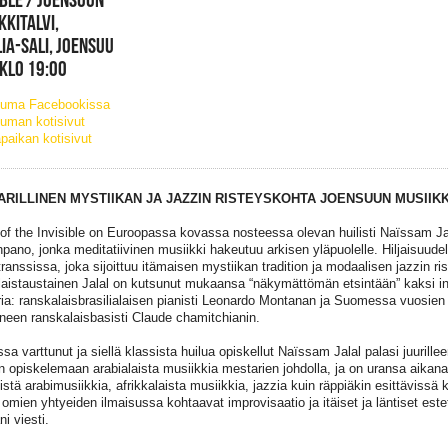
KKITALVI,
IA-SALI, JOENSUU
 KLO 19:00
tuma Facebookissa
uman kotisivut
paikan kotisivut
RILLINEN MYSTIIKAN JA JAZZIN RISTEYSKOHTA JOENSUUN MUSIIK
of the Invisible on Euroopassa kovassa nosteessa olevan huilisti Naïssam Ja
pano, jonka meditatiivinen musiikki hakeutuu arkisen yläpuolelle. Hiljaisuude
transsissa, joka sijoittuu itämaisen mystiikan tradition ja modaalisen jazzin r
laistaustainen Jalal on kutsunut mukaansa “näkymättömän etsintään” kaksi i
ia: ranskalaisbrasilialaisen pianisti Leonardo Montanan ja Suomessa vuosien 
yneen ranskalaisbasisti Claude chamitchianin.
issa varttunut ja siellä klassista huilua opiskellut Naïssam Jalal palasi juuri
n opiskelemaan arabialaista musiikkia mestarien johdolla, ja on uransa aikana 
eistä arabimusiikkia, afrikkalaista musiikkia, jazzia kuin räppiäkin esittäviss
n omien yhtyeiden ilmaisussa kohtaavat improvisaatio ja itäiset ja läntiset est
i viesti.