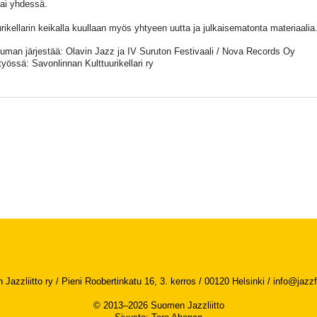
tai yhdessä.
urikellarin keikalla kuullaan myös yhtyeen uutta ja julkaisematonta materiaalia
uman järjestää: Olavin Jazz ja IV Suruton Festivaali / Nova Records Oy
työssä: Savonlinnan Kulttuurikellari ry
Jazzliitto ry / Pieni Roobertinkatu 16, 3. kerros / 00120 Helsinki /
info@jazzfi
© 2013–2026 Suomen Jazzliitto