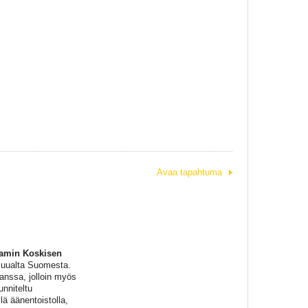
Avaa tapahtuma
amin Koskisen
 muualta Suomesta.
kanssa, jolloin myös
nniteltu
ä äänentoistolla,