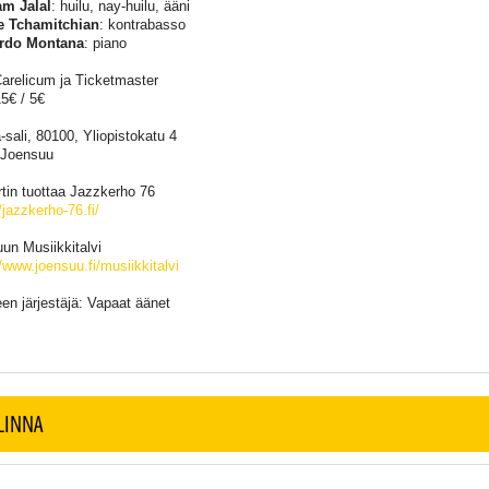
am Jalal
: huilu, nay-huilu, ääni
e Tchamitchian
: kontrabasso
rdo Montana
: piano
Carelicum ja Ticketmaster
15€ / 5€
-sali, 80100, Yliopistokatu 4
 Joensuu
tin tuottaa Jazzkerho 76
/jazzkerho-76.fi/
un Musiikkitalvi
//www.joensuu.fi/musiikkitalvi
een järjestäjä: Vapaat äänet
LINNA