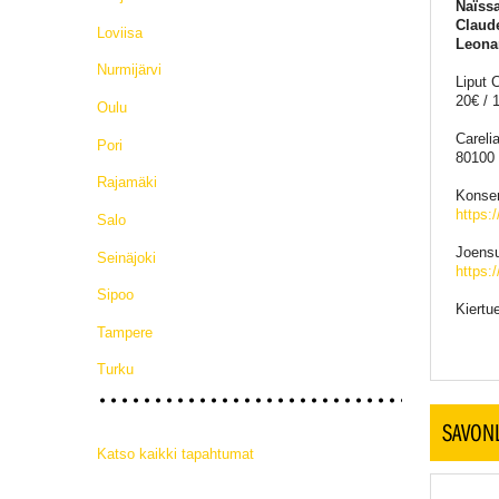
Naïss
Claud
Loviisa
Leona
Nurmijärvi
Liput 
20€ / 
Oulu
Carelia
Pori
80100
Rajamäki
Konser
https:/
Salo
Joensu
Seinäjoki
https:
Sipoo
Kiertu
Tampere
Turku
SAVON
Katso kaikki tapahtumat