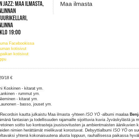
N JAZZ: MAA ILMASTA,
Maa ilmasta
NLINNAN
UURIKELLARI,
NLINNA
 KLO 19:00
tuma Facebookissa
uman kotisivut
paikan kotisivut
ippu
 20/18 €
i Koskinen - kitarat ym.
Lankinen - rummut ym.
ieminen - kitarat ym.
Launonen - basso, jouset ym.
Recordsin kautta julkaistu Maa ilmasta -yhteen
ISO YÖ
-albumi maalaa
Benj
ämänä fantasian ja todellisuuden rajamaille sijoittuvia kuvia Jyväskylästä ja
vetoinen soitto luo kontrasteja jousisovitusten ja ambientmaisten äänikuvien 
eiden nimien herättämät mielikuvat korostuvat. Debyyttialbumi
ISO YÖ
on suu
ltavaksi yhtenä kokonaisuutena alusta loppuun, rauhallisessa paikassa hyväll