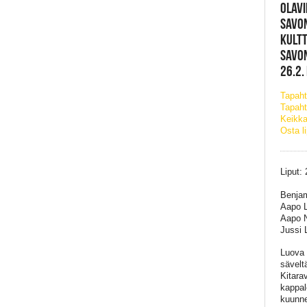
OLAVI
SAVO
KULTT
SAVO
26.2.
Tapah
Tapaht
Keikka
Osta l
Liput:
Benjam
Aapo 
Aapo N
Jussi 
Luova 
sävelt
Kitara
kappal
kuunne