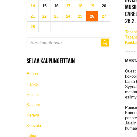
MUSII
14
15
16
17
18
19
20
CAREL
21
22
23
24
25
26
27
26.2.
28
Tapah
Tapaht
Keikka
SELAA KAUPUNGEITTAIN
MESTA
Quest 
Espoo
kokoon
tässä 
Hanko
Syyria
mestar
Helsinki
esiint
Kajaani
Pariis
Kairoo
Kerava
perint
Jalali
Kouvola
humaan
Lohja