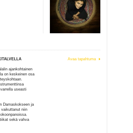
KITALVELLA
Avaa tapahtuma
lalin ajankohtainen
lla on keskeinen osa
isteyskohtaan.
nstrumenttinsa
varrella useasti
lleen Damaskokseen ja
vaikuttanut niin
ä kokoonpanoissa.
etiikat sekä vahva