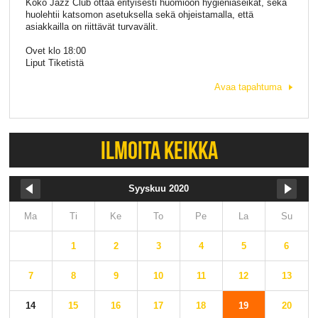
Koko Jazz Club ottaa erityisesti huomioon hygieniaseikat, sekä
huolehtii katsomon asetuksella sekä ohjeistamalla, että
asiakkailla on riittävät turvavälit.
Ovet klo 18:00
Liput Tiketistä
Avaa tapahtuma
ILMOITA KEIKKA
Syyskuu 2020
Ma
Ti
Ke
To
Pe
La
Su
1
2
3
4
5
6
7
8
9
10
11
12
13
14
15
16
17
18
19
20