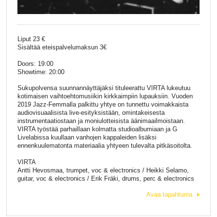
Liput 23 €
Sisältää eteispalvelumaksun 3€
Doors: 19:00
Showtime: 20:00
Sukupolvensa suunnannäyttäjäksi tituleerattu VIRTA lukeutuu
kotimaisen vaihtoehtomusiikin kirkkaimpiin lupauksiin. Vuoden
2019 Jazz-Femmalla palkittu yhtye on tunnettu voimakkaista
audiovisuaalisista live-esityksistään, omintakeisesta
instrumentaatiostaan ja moniulotteisista äänimaailmoistaan.
VIRTA työstää parhaillaan kolmatta studioalbumiaan ja G
Livelabissa kuullaan vanhojen kappaleiden lisäksi
ennenkuulematonta materiaalia yhtyeen tulevalta pitkäsoitolta.
VIRTA
Antti Hevosmaa, trumpet, voc & electronics / Heikki Selamo,
guitar, voc & electronics / Erik Fräki, drums, perc & electronics
Avaa tapahtuma