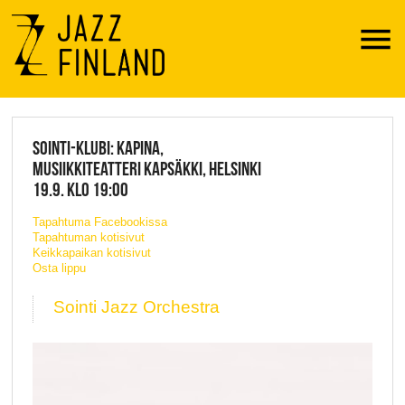
Menu
JAZZ FINLAND LIVE
SOINTI-KLUBI: KAPINA,
MUSIIKKITEATTERI KAPSÄKKI, HELSINKI
19.9. KLO 19:00
Tapahtuma Facebookissa
Tapahtuman kotisivut
Keikkapaikan kotisivut
Osta lippu
Sointi Jazz Orchestra