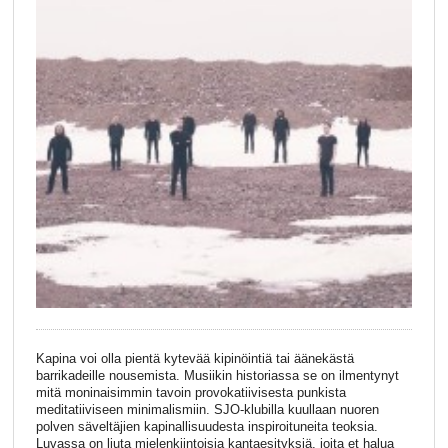
Kapina voi olla pientä kytevää kipinöintiä tai äänekästä
barrikadeille nousemista. Musiikin historiassa se on ilmentynyt
mitä moninaisimmin tavoin provokatiivisesta punkista
meditatiiviseen minimalismiin. SJO-­klubilla kuullaan nuoren
polven säveltäjien kapinallisuudesta inspiroituneita teoksia.
Luvassa on liuta mielenkiintoisia kantaesityksiä, joita et halua