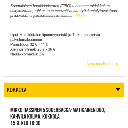
Suomalainen barokkiorkesteri (FiBO) tunnetaan taidokkaista
esityksistään, rohkeista ja innovatiivisista työskentelytavoistaan
ja luovasta ohjelmistosuunnittelustaan.
fibo.fi
Liput Musiikkitalon lipunmyynnistä ja Ticketmasterista
palvelumaksuineen:
Peruslippu: 32 € - 44 €
Alennusryhmät: 23 € - 36 €
Naulakkomaksu: 2 €
Avaa tapahtuma
KOKKOLA
MIKKO HASSINEN & SÖDERBACKA-MATIKAINEN DUO,
KAHVILA KULMA, KOKKOLA
15.9. KLO 16:30