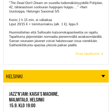
"
The Dead Don't Dream
on suurella todennäköisyydellä Pohjolan,
42, tähänastisen soolouran huippujen huippu ..." -Harri
Uusitorppa, Helsingin Sanomat 5/5
Kesto 1 h 15 min, ei väliaikaa
Liput 20/15 € + toimitusmaksu (alk. 1 €), lippu.fi
Huomioittehan että Sellosalin katsomokapasiteettia on rajattu.
Tapahtuma järjestetään normaalia pienemmällä asiakasmäärällä.
Saman seurueen jäsenet voivat halutessaan istua vierekkäin.
Salihenkilökunta opastaa yleisöä paikan päällä.
Avaa tapahtuma
HELSINKI
JAZZ'N'JAM: KAISA'S MACHINE,
MALMITALO, HELSINKI
15.9. KLO 19:00