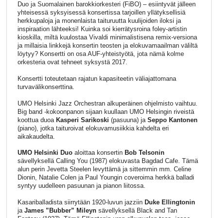
Duo ja Suomalainen barokkiorkesteri (FiBO) – esiintyvät jälleen
yhteisessä syksyisessä konsertissa tarjoillen yllätyksellisiä
herkkupaloja ja monenlaista taituruutta kuulijoiden iloksi ja
inspiraation lähteeksi! Kuinka soi kierrätysroina foley-artistin
kioskilla, miltä kuulostaa Vivaldi minimalistisena remix-versiona
ja millaisia linkkejä konsertin teosten ja elokuvamaailman väliltä
löytyy? Konsertti on osa AUF-yhteistyötä, jota nämä kolme
orkesteria ovat tehneet syksystä 2017.
Konsertti toteutetaan rajatun kapasiteetin väliajattomana
turvavälikonserttina.
UMO Helsinki Jazz Orchestran alkuperäinen ohjelmisto vaihtuu.
Big band -kokoonpanon sijaan kuullaan UMO Helsingin riveistä
koottua duoa
Kasperi Sarikoski
(pasuuna) ja
Seppo Kantonen
(piano), jotka taituroivat elokuvamusiikkia kahdelta eri
aikakaudelta.
UMO Helsinki Duo
aloittaa konsertin
Bob Telsonin
sävellyksellä Calling You (1987) elokuvasta Bagdad Cafe. Tämä
alun perin Jevetta Steelen levyttämä ja sittemmin mm. Celine
Dionin, Natalie Colen ja Paul Youngin coveroima herkkä balladi
syntyy uudelleen pasuunan ja pianon liitossa.
Kasariballadista siirrytään 1920-luvun jazziin
Duke Ellingtonin
ja
James ”Bubber” Mileyn
sävellyksellä Black and Tan