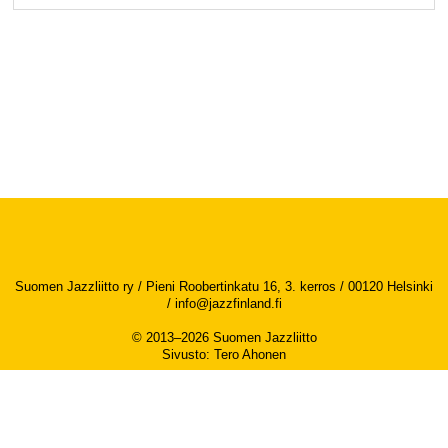
Suomen Jazzliitto ry / Pieni Roobertinkatu 16, 3. kerros / 00120 Helsinki
/
info@jazzfinland.fi
© 2013–2026 Suomen Jazzliitto
Sivusto
:
Tero Ahonen
Saavutettavuusseloste