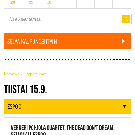
28
29
30
SELAA KAUPUNGEITTAIN
Katso kaikki tapahtumat
JAZZ FINLAND LIVE
TIISTAI 15.9.
ESPOO
VERNERI POHJOLA QUARTET: THE DEAD DON'T DREAM,
SELLOSALI, ESPOO