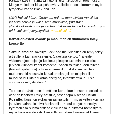
Fantasy (1927). Tämä Ellingtonin uran alkupuolen teos, jossa
Mileyn melodiset ideat pääsevät valloilleen, soi sittemmin myös
lyhytelokuvassa Black and Tan.
UMO Helsinki Jazz Orchestra soittaa monenlaista musiikkia
jazzista souliin ja klassiseen musiikkiin, yhdistäen
yllätyksellisesti uutta ja vanhaa. Orkesteri taipuu ketterästi myös
eri kokoisiksi pienyhtyeiksi.
umohelsinki.fi
Kamariorkesteri Avanti! ja maailman ensimmäinen foley-
konsertto
Sami Klemolan
sävellys Jack and the Specifics on tehty foley-
artistille ja kamariorkesterille. Säveltäjä kertoo: “Taiteiden
välisten rajapintojen ja kosketuspintojen tutkiminen on ollut
pitkään kiinnostukseni kohteena. Äänen taiteiden, äänitaiteen
(laajasti ajateltuna) ja konserttimusiikin, yhdistäminen tuo
mukanaan kiinnostavia kitkatilanteita, jolloin rajapinnoille
muodustunut kitka tuottaa energiaa, intensiteettiä ja uusia
suuntia sävellystyölleni.”
Teos on tiettävästi ensimmäinen kerta, kun konserton solistiset
osat on kirjoitettu foley-artistille, tässä tapauksessa
Heikki
Kossille
. Kossi on elokuvien ääniraitoihin mm. askelten kopinaa
ja ovien narinaa loihtiva äänitaitelija. Kossi on työskennellyt
kymmenissä suomalaisissa elokuvissa ja niittänyt menestystä
myös kansainvälisesti. Heikki Kossi tekee foley-äänet livenä