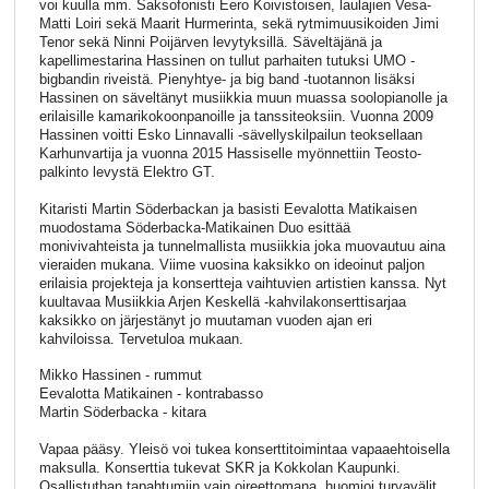
voi kuulla mm. Saksofonisti Eero Koivistoisen, laulajien Vesa-
Matti Loiri sekä Maarit Hurmerinta, sekä rytmimuusikoiden Jimi
Tenor sekä Ninni Poijärven levytyksillä. Säveltäjänä ja
kapellimestarina Hassinen on tullut parhaiten tutuksi UMO -
bigbandin riveistä. Pienyhtye- ja big band -tuotannon lisäksi
Hassinen on säveltänyt musiikkia muun muassa soolopianolle ja
erilaisille kamarikokoonpanoille ja tanssiteoksiin. Vuonna 2009
Hassinen voitti Esko Linnavalli -sävellyskilpailun teoksellaan
Karhunvartija ja vuonna 2015 Hassiselle myönnettiin Teosto-
palkinto levystä Elektro GT.
Kitaristi Martin Söderbackan ja basisti Eevalotta Matikaisen
muodostama Söderbacka-Matikainen Duo esittää
monivivahteista ja tunnelmallista musiikkia joka muovautuu aina
vieraiden mukana. Viime vuosina kaksikko on ideoinut paljon
erilaisia projekteja ja konsertteja vaihtuvien artistien kanssa. Nyt
kuultavaa Musiikkia Arjen Keskellä -kahvilakonserttisarjaa
kaksikko on järjestänyt jo muutaman vuoden ajan eri
kahviloissa. Tervetuloa mukaan.
Mikko Hassinen - rummut
Eevalotta Matikainen - kontrabasso
Martin Söderbacka - kitara
Vapaa pääsy. Yleisö voi tukea konserttitoimintaa vapaaehtoisella
maksulla. Konserttia tukevat SKR ja Kokkolan Kaupunki.
Osallistuthan tapahtumiin vain oireettomana, huomioi turvavälit