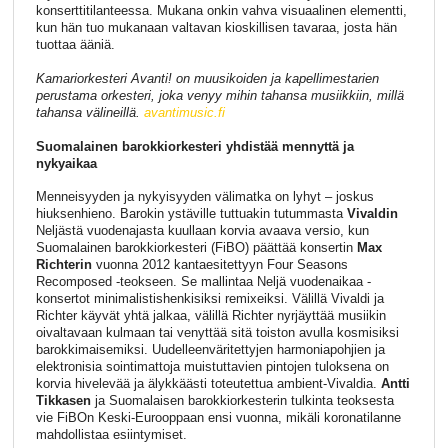
konserttitilanteessa. Mukana onkin vahva visuaalinen elementti,
kun hän tuo mukanaan valtavan kioskillisen tavaraa, josta hän
tuottaa ääniä.
Kamariorkesteri Avanti! on muusikoiden ja kapellimestarien
perustama orkesteri, joka venyy mihin tahansa musiikkiin, millä
tahansa välineillä.
avantimusic.fi
Suomalainen barokkiorkesteri yhdistää mennyttä ja
nykyaikaa
Menneisyyden ja nykyisyyden välimatka on lyhyt – joskus
hiuksenhieno. Barokin ystäville tuttuakin tutummasta
Vivaldin
Neljästä vuodenajasta kuullaan korvia avaava versio, kun
Suomalainen barokkiorkesteri (FiBO) päättää konsertin
Max
Richterin
vuonna 2012 kantaesitettyyn Four Seasons
Recomposed -teokseen. Se mallintaa Neljä vuodenaikaa -
konsertot minimalistishenkisiksi remixeiksi. Välillä Vivaldi ja
Richter käyvät yhtä jalkaa, välillä Richter nyrjäyttää musiikin
oivaltavaan kulmaan tai venyttää sitä toiston avulla kosmisiksi
barokkimaisemiksi. Uudelleenväritettyjen harmoniapohjien ja
elektronisia sointimattoja muistuttavien pintojen tuloksena on
korvia hivelevää ja älykkäästi toteutettua ambient-Vivaldia.
Antti
Tikkasen
ja Suomalaisen barokkiorkesterin tulkinta teoksesta
vie FiBOn Keski-Eurooppaan ensi vuonna, mikäli koronatilanne
mahdollistaa esiintymiset.