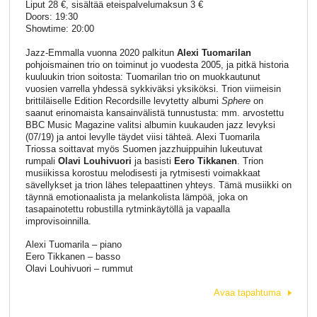
Liput 28 €, sisältää eteispalvelumaksun 3 €
Doors: 19:30
Showtime: 20:00
Jazz-Emmalla vuonna 2020 palkitun
Alexi Tuomarilan
pohjoismainen trio on toiminut jo vuodesta 2005, ja pitkä historia
kuuluukin trion soitosta: Tuomarilan trio on muokkautunut
vuosien varrella yhdessä sykkiväksi yksiköksi. Trion viimeisin
brittiläiselle Edition Recordsille levytetty albumi
Sphere
on
saanut erinomaista kansainvälistä tunnustusta: mm. arvostettu
BBC Music Magazine valitsi albumin kuukauden jazz levyksi
(07/19) ja antoi levylle täydet viisi tähteä. Alexi Tuomarila
Triossa soittavat myös Suomen jazzhuippuihin lukeutuvat
rumpali
Olavi Louhivuori
ja basisti
Eero Tikkanen
. Trion
musiikissa korostuu melodisesti ja rytmisesti voimakkaat
sävellykset ja trion lähes telepaattinen yhteys. Tämä musiikki on
täynnä emotionaalista ja melankolista lämpöä, joka on
tasapainotettu robustilla rytminkäytöllä ja vapaalla
improvisoinnilla.
Alexi Tuomarila – piano
Eero Tikkanen – basso
Olavi Louhivuori – rummut
Avaa tapahtuma