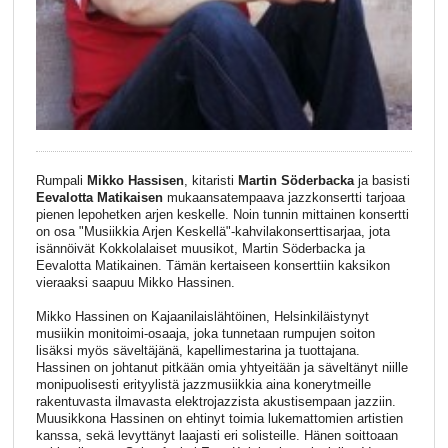
Rumpali
Mikko Hassisen
, kitaristi
Martin Söderbacka
ja basisti
Eevalotta Matikaisen
mukaansatempaava jazzkonsertti tarjoaa
pienen lepohetken arjen keskelle. Noin tunnin mittainen konsertti
on osa "Musiikkia Arjen Keskellä"-kahvilakonserttisarjaa, jota
isännöivät Kokkolalaiset muusikot, Martin Söderbacka ja
Eevalotta Matikainen. Tämän kertaiseen konserttiin kaksikon
vieraaksi saapuu Mikko Hassinen.
Mikko Hassinen on Kajaanilaislähtöinen, Helsinkiläistynyt
musiikin monitoimi-osaaja, joka tunnetaan rumpujen soiton
lisäksi myös säveltäjänä, kapellimestarina ja tuottajana.
Hassinen on johtanut pitkään omia yhtyeitään ja säveltänyt niille
monipuolisesti erityylistä jazzmusiikkia aina konerytmeille
rakentuvasta ilmavasta elektrojazzista akustisempaan jazziin.
Muusikkona Hassinen on ehtinyt toimia lukemattomien artistien
kanssa, sekä levyttänyt laajasti eri solisteille. Hänen soittoaan