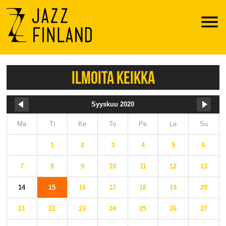
Menu
ILMOITA KEIKKA
Syyskuu 2020
Ma
Ti
Ke
To
Pe
La
Su
1
2
3
4
5
6
7
8
9
10
11
12
13
14
15
16
17
18
19
20
21
22
23
24
25
26
27