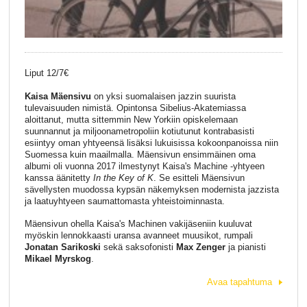
Liput 12/7€
Kaisa Mäensivu
on yksi suomalaisen jazzin suurista
tulevaisuuden nimistä. Opintonsa Sibelius-Akatemiassa
aloittanut, mutta sittemmin New Yorkiin opiskelemaan
suunnannut ja miljoonametropoliin kotiutunut kontrabasisti
esiintyy oman yhtyeensä lisäksi lukuisissa kokoonpanoissa niin
Suomessa kuin maailmalla. Mäensivun ensimmäinen oma
albumi oli vuonna 2017 ilmestynyt Kaisa's Machine -yhtyeen
kanssa äänitetty
In the Key of K
. Se esitteli Mäensivun
sävellysten muodossa kypsän näkemyksen modernista jazzista
ja laatuyhtyeen saumattomasta yhteistoiminnasta.
Mäensivun ohella Kaisa's Machinen vakijäseniin kuuluvat
myöskin lennokkaasti uransa avanneet muusikot, rumpali
Jonatan Sarikoski
sekä saksofonisti
Max Zenger
ja pianisti
Mikael Myrskog
.
Avaa tapahtuma