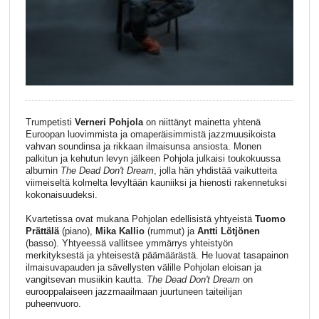
Trumpetisti
Verneri Pohjola
on niittänyt mainetta yhtenä
Euroopan luovimmista ja omaperäisimmistä jazzmuusikoista
vahvan soundinsa ja rikkaan ilmaisunsa ansiosta. Monen
palkitun ja kehutun levyn jälkeen Pohjola julkaisi toukokuussa
albumin
The Dead Don't Dream
, jolla hän yhdistää vaikutteita
viimeiseltä kolmelta levyltään kauniiksi ja hienosti rakennetuksi
kokonaisuudeksi.
Kvartetissa ovat mukana Pohjolan edellisistä yhtyeistä
Tuomo
Prättälä
(piano),
Mika Kallio
(rummut) ja
Antti Lötjönen
(basso). Yhtyeessä vallitsee ymmärrys yhteistyön
merkityksestä ja yhteisestä päämäärästä. He luovat tasapainon
ilmaisuvapauden ja sävellysten välille Pohjolan eloisan ja
vangitsevan musiikin kautta.
The Dead Don't Dream
on
eurooppalaiseen jazzmaailmaan juurtuneen taiteilijan
puheenvuoro.