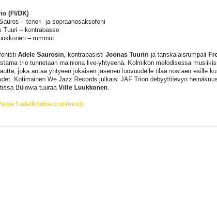
io (FI/DK)
Sauros – tenori- ja sopraanosaksofoni
 Tuuri – kontrabasso
Luukkonen – rummut
onisti
Adele Saurosin
, kontrabasisti
Joonas Tuurin
ja tanskalaisrumpali
Fr
tama trio tunnetaan mainiona live-yhtyeenä. Kolmikon melodisessa musiikis
autta, joka antaa yhtyeen jokaisen jäsenen luovuudelle tilaa nostaen esille ku
det. Kotimainen We Jazz Records julkaisi JAF Trion debyyttilevyn heinäkuu
tissa Bülowia tuuraa
Ville Luukkonen
.
//www.frederikbulow.com/music