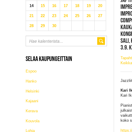
IMPRE
14
15
16
17
18
19
20
IMPRO
21
22
23
24
25
26
27
COMPO
KAUK
28
29
30
KONGR
SALI,
3.9. 
SELAA KAUPUNGEITTAIN
Tapaht
Keikka
Espoo
Jazzlii
Hanko
Kari 
Helsinki
Kari I
Kajaani
Pianis
julkai
Kerava
vaikut
koko so
Kouvola
https:
Lohja