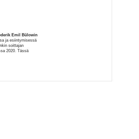
ederik Emil Bülowin
sa ja esiintymisessä
nkin soittajan
ssa 2020. Tässä