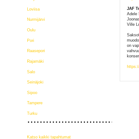
JAF Tr
Loviisa
Adele 
Joonas
Nurmijärvi
Ville 
Oulu
Saksof
muodos
Pori
on vap
vahvuu
Raasepori
konser
Rajamäki
https:
Salo
Seinäjoki
Sipoo
Tampere
Turku
Katso kaikki tapahtumat