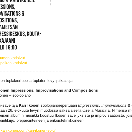
SSIONS,
VISATIONS &
SITIONS,
AMETSÄN
ESSIKESKUS, KOUTA-
 KAJAANI
KLO 19:00
uman kotisivut
paikan kotisivut
ton tuplakiertueella tuplaten levynjulkaisuja:
Ikonen Impressions, Improvisations and Compositions
konen – soolopiano
ti-säveltäjä
Kari Ikosen
soolopianorepertuaari
Impressions, Improvisations &
staan 28. elokuuta levyn muodossa saksalaisella Ozella Musicilla. Nimensä m
teisen albumin musiikki koostuu Ikosen sävellyksistä ja improvisaatioista, jois
intikirjo, preparointeineen ja erikoistekniikoineen.
//kariikonen.com/kari-ikonen-solo/