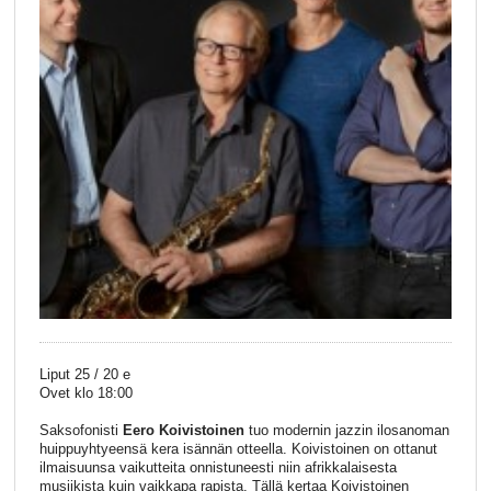
Liput 25 / 20 e
Ovet klo 18:00
Saksofonisti
Eero Koivistoinen
tuo modernin jazzin ilosanoman
huippuyhtyeensä kera isännän otteella. Koivistoinen on ottanut
ilmaisuunsa vaikutteita onnistuneesti niin afrikkalaisesta
musiikista kuin vaikkapa rapista. Tällä kertaa Koivistoinen