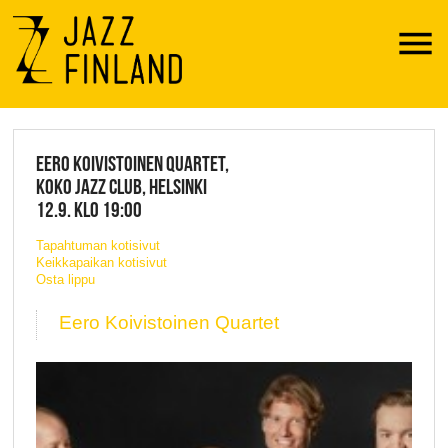
Menu
JAZZ FINLAND LIVE
EERO KOIVISTOINEN QUARTET,
KOKO JAZZ CLUB, HELSINKI
12.9. KLO 19:00
Tapahtuman kotisivut
Keikkapaikan kotisivut
Osta lippu
Eero Koivistoinen Quartet