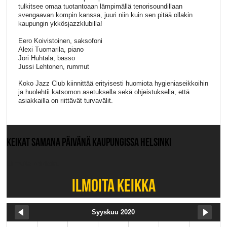
tulkitsee omaa tuotantoaan lämpimällä tenorisoundillaan
svengaavan kompin kanssa, juuri niin kuin sen pitää ollakin
kaupungin ykkösjazzklubilla!
Eero Koivistoinen, saksofoni
Alexi Tuomarila, piano
Jori Huhtala, basso
Jussi Lehtonen, rummut
Koko Jazz Club kiinnittää erityisesti huomiota hygieniaseikkoihin
ja huolehtii katsomon asetuksella sekä ohjeistuksella, että
asiakkailla on riittävät turvavälit.
KEIKAT SAMANA PÄIVÄNÄ KAUPUNGISSA HELSINKI
Ei muita keikkoja.
ILMOITA KEIKKA
Syyskuu 2020