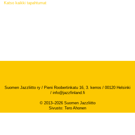
Katso kaikki tapahtumat
Suomen Jazzliitto ry / Pieni Roobertinkatu 16, 3. kerros / 00120 Helsinki
/
info@jazzfinland.fi
© 2013–2026 Suomen Jazzliitto
Sivusto
:
Tero Ahonen
Saavutettavuusseloste