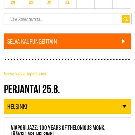
28
29
30
31
SELAA KAUPUNGEITTAIN
Katso kaikki tapahtumat
JAZZ FINLAND LIVE
PERJANTAI 25.8.
HELSINKI
VIAPORI JAZZ: 100 YEARS OF THELONIOUS MONK,
JÄÄKELLARI, HELSINKI