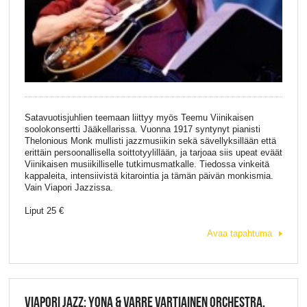
Satavuotisjuhlien teemaan liittyy myös Teemu Viinikaisen
soolokonsertti Jääkellarissa. Vuonna 1917 syntynyt pianisti
Thelonious Monk mullisti jazzmusiikin sekä sävellyksillään että
erittäin persoonallisella soittotyylillään, ja tarjoaa siis upeat eväät
Viinikaisen musiikilliselle tutkimusmatkalle. Tiedossa vinkeitä
kappaleita, intensiivistä kitarointia ja tämän päivän monkismia.
Vain Viapori Jazzissa.
Liput 25 €
Avaa tapahtuma
VIAPORI JAZZ: YONA & VARRE VARTIAINEN ORCHESTRA,