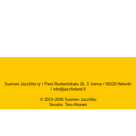
Suomen Jazzliitto ry / Pieni Roobertinkatu 16, 3. kerros / 00120 Helsinki
/
info@jazzfinland.fi
© 2013–2026 Suomen Jazzliitto
Sivusto
:
Tero Ahonen
Saavutettavuusseloste