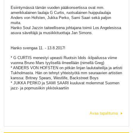
Esiintymässä tämän vuoden pääkonsertissa ovat mm.
amerikkalainen laulaja G Curtis, ruotsalainen huippulaulaja
Anders von Hofsten, Jukka Perko, Sami Saari sekä paljon
muita.
Hanko Soul Jazzin taiteellisena johtajana toimii Los Angelesissa
asuva säveltäjä ja musiikkituottaja Jan Simons.
Hanko svengaa 11. - 13.8.2017!
* G CURTIS menestyi upeasti Ruotsin Idols -kilpailussa viime
vuonna Bruno Mars tyylisellä ilmeellään (nimellä Greg)
* ANDERS VON HOFSTEN on pitkän linjan laulutaiteilija ja artisti
Tukholmasta. Hän on tehnyt yhteistyötä mm seuraavien artistien
kanssa: Britney Spears, Westlife, Backstreet Boys
* JUKKA PERKO ja SAMI SAARI kuuluvat molemmat Suomen
jazz- ja popmusiikin ykköskaartiin
Avaa tapahtuma