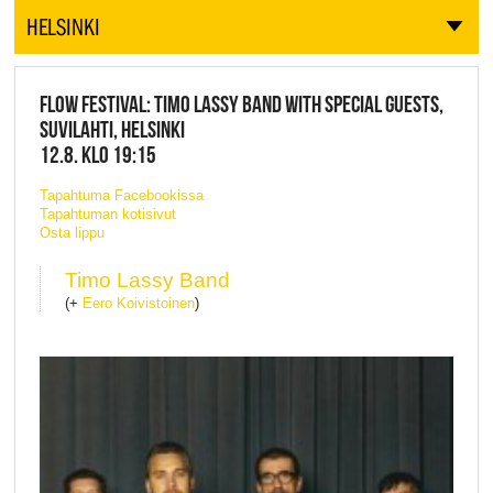
HELSINKI
FLOW FESTIVAL: TIMO LASSY BAND WITH SPECIAL GUESTS,
SUVILAHTI, HELSINKI
12.8. KLO 19:15
Tapahtuma Facebookissa
Tapahtuman kotisivut
Osta lippu
Timo Lassy Band
(+
Eero Koivistoinen
)