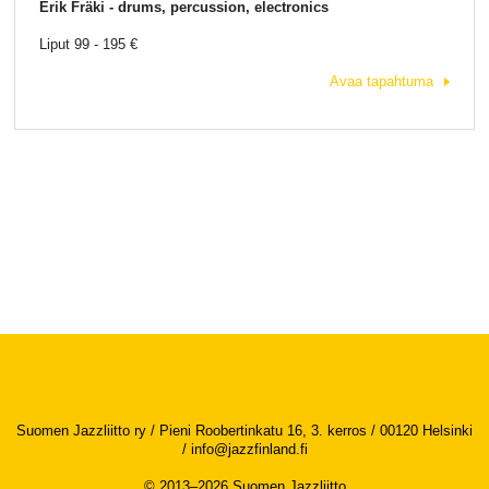
Erik Fräki - drums, percussion, electronics
Liput 99 - 195 €
Avaa tapahtuma
Suomen Jazzliitto ry / Pieni Roobertinkatu 16, 3. kerros / 00120 Helsinki
/
info@jazzfinland.fi
© 2013–2026 Suomen Jazzliitto