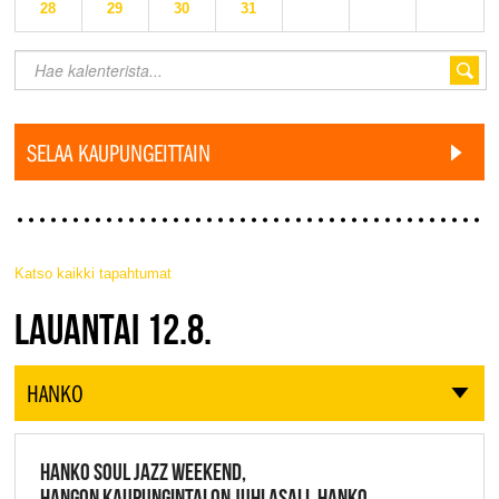
28
29
30
31
SELAA KAUPUNGEITTAIN
Katso kaikki tapahtumat
JAZZ FINLAND LIVE
LAUANTAI 12.8.
HANKO
HANKO SOUL JAZZ WEEKEND,
HANGON KAUPUNGINTALON JUHLASALI, HANKO