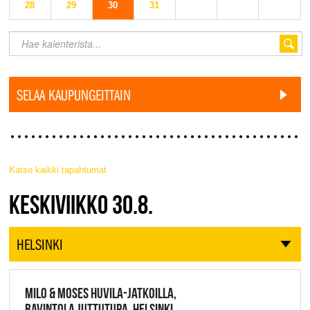
28
29
30
31
SELAA KAUPUNGEITTAIN
Katso kaikki tapahtumat
JAZZ FINLAND LIVE
KESKIVIIKKO 30.8.
HELSINKI
MILO & MOSES HUVILA-JATKOILLA,
RAVINTOLA JUTTUTUPA, HELSINKI