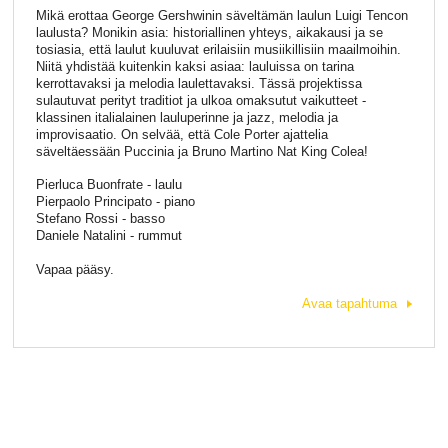
Mikä erottaa George Gershwinin säveltämän laulun Luigi Tencon
laulusta? Monikin asia: historiallinen yhteys, aikakausi ja se
tosiasia, että laulut kuuluvat erilaisiin musiikillisiin maailmoihin.
Niitä yhdistää kuitenkin kaksi asiaa: lauluissa on tarina
kerrottavaksi ja melodia laulettavaksi. Tässä projektissa
sulautuvat perityt traditiot ja ulkoa omaksutut vaikutteet -
klassinen italialainen lauluperinne ja jazz, melodia ja
improvisaatio. On selvää, että Cole Porter ajattelia
säveltäessään Puccinia ja Bruno Martino Nat King Colea!
Pierluca Buonfrate - laulu
Pierpaolo Principato - piano
Stefano Rossi - basso
Daniele Natalini - rummut
Vapaa pääsy.
Avaa tapahtuma