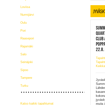
Loviisa
JYVÄSK
Nurmijärvi
Oulu
SUMME
Pori
QUAR
CLUB 
Raasepori
POPPA
Rajamäki
22.8.
Salo
Tapah
Tapaht
Seinäjoki
Keikka
Sipoo
Tampere
Jyväs
Summer
Turku
Lähde
kasannu
kokona
jyväsk
Katso kaikki tapahtumat
myös i