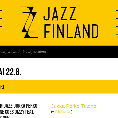
FINLAND LIVE
AI 22.8.
KI
RI JAZZ: JUKKA PERKO
Jukka Perko Tritone
NE GOES DIZZY FEAT.
(+
Aili Ikonen
)
IKONEN,