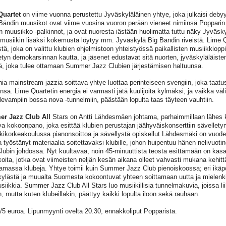
Quartet
on viime vuonna perustettu Jyväskyläläinen yhtye, joka julkaisi debyy
Bändin muusikot ovat viime vuosina vuoron perään vieneet nimiinsä Popparin
 muusikko -palkinnot, ja ovat nuoresta iästään huolimatta tuttu näky Jyväskyl
usiikin lisäksi kokemusta löytyy mm. Jyväskylä Big Bandin riveistä. Lime Q
stä, joka on valittu klubien ohjelmistoon yhteistyössä paikallisten musiikkiopp
tetyn demokarsinnan kautta, ja jäsenet edustavat sitä nuorten, jyväskyläläist
, joka tulee ottamaan Summer Jazz Clubien järjestämisen haltuunsa.
ia mainstream-jazzia soittava yhtye luottaa perinteiseen svengiin, joka taatu
sa. Lime Quartetin energia ei varmasti jätä kuulijoita kylmäksi, ja vaikka väli
levampiin bossa nova -tunnelmiin, päästään lopulta taas täyteen vauhtiin.
r Jazz Club All
Stars on Antti Lähdesmäen johtama, parhaimmillaan lähe
a kokoonpano, joka esittää klubien perustajan jäähyväiskonserttiin sävellet
kikorkeakoulussa pianonsoittoa ja sävellystä opiskellut Lähdesmäki on vuode
 työstänyt materiaalia soitettavaksi klubille, johon huipentuu hänen nelivuo
lubin johdossa. Nyt kuultavaa, noin 45-minuuttista teosta esittämään on kasa
oita, jotka ovat viimeisten neljän kesän aikana olleet vahvasti mukana kehit
tamassa klubeja. Yhtye toimii kuin Summer Jazz Club pienoiskoossa; eri ikäp
ylästä ja muualta Suomesta kokoontuvat yhteen soittamaan uutta ja mielenki
siikkia. Summer Jazz Club All Stars luo musiikillisia tunnelmakuvia, joissa li
n, mutta kuten klubeillakin, päättyy kaikki lopulta iloon sekä rauhaan.
8/5 euroa. Lipunmyynti ovelta 20.30, ennakkoliput Popparista.