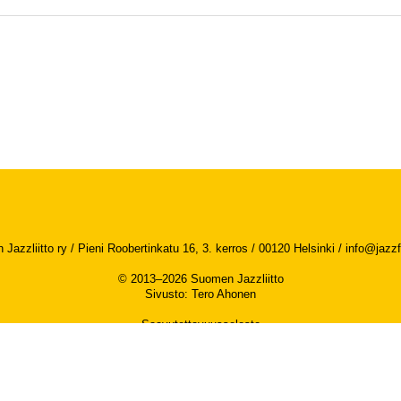
Jazzliitto ry / Pieni Roobertinkatu 16, 3. kerros / 00120 Helsinki /
info@jazzfi
© 2013–2026 Suomen Jazzliitto
Sivusto
:
Tero Ahonen
Saavutettavuusseloste