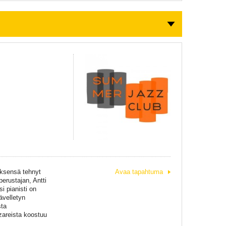
yksensä tehnyt
Avaa tapahtuma
erustajan, Antti
i pianisti on
̈velletyn
sta
azzareista koostuu