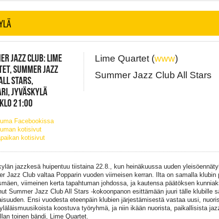
YLÄ
R JAZZ CLUB: LIME
Lime Quartet (
www
)
TET, SUMMER JAZZ
Summer Jazz Club All Stars
ALL STARS,
RI, JYVÄSKYLÄ
 KLO 21:00
tuma Facebookissa
uman kotisivut
paikan kotisivut
kylän jazzkesä huipentuu tiistaina 22.8., kun heinäkuussa uuden yleisöennät
 Jazz Club valtaa Popparin vuoden viimeisen kerran. Ilta on samalla klubin p
smäen, viimeinen kerta tapahtuman johdossa, ja kautensa päätöksen kunniaks
t Summer Jazz Club All Stars -kokoonpanon esittämään juuri tälle klubille sa
isuuden. Ensi vuodesta eteenpäin klubien järjestämisestä vastaa uusi, nuori
yläläismuusikoista koostuva työryhmä, ja niin ikään nuorista, paikallisista j
llan toinen bändi, Lime Quartet.