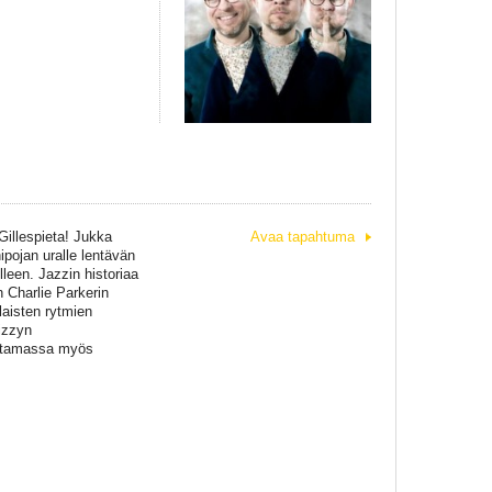
Gillespieta! Jukka
Avaa tapahtuma
nipojan uralle lentävän
leen. Jazzin historiaa
 Charlie Parkerin
laisten rytmien
izzyn
rittamassa myös