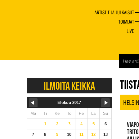
ARTISTIT JA JULKAISUT
TOIMIJAT
LIVE
JAZZ 
TIIST
ILMOITA KEIKKA
HELSIN
Elokuu 2017
Ma
Ti
Ke
To
Pe
La
Su
VIAPO
1
2
3
4
5
6
TRITO
7
8
9
10
11
12
13
AILI 