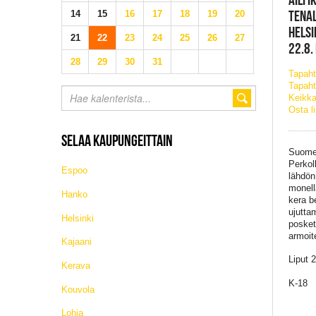
TENAL
14
15
16
17
18
19
20
HELSI
21
22
23
24
25
26
27
22.8.
28
29
30
31
Tapah
Tapaht
Keikka
Osta l
SELAA KAUPUNGEITTAIN
Suomen
Perkoll
Espoo
lähdön
monell
Hanko
kera b
ujutta
Helsinki
posket
armoite
Kajaani
Liput 
Kerava
K-18
Kouvola
Lohja