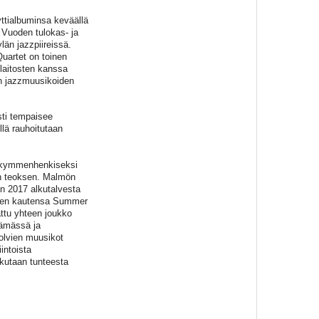
ttialbuminsa keväällä
 Vuoden tulokas- ja
än jazzpiireissä.
uartet on toinen
ilaitosten kanssa
en jazzmuusikoiden
sti tempaisee
llä rauhoitutaan
s kymmenhenkiseksi
yn teoksen. Malmön
n 2017 alkutalvesta
tinen kautensa Summer
ttu yhteen joukko
tämässä ja
olvien muusikot
intoista
ikutaan tunteesta