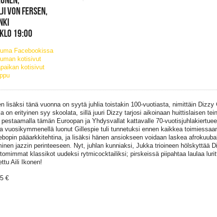
JI VON FERSEN,
NKI
 KLO 19:00
tuma Facebookissa
uman kotisivut
paikan kotisivut
ippu
 lisäksi tänä vuonna on syytä juhlia toistakin 100-vuotiasta, nimittäin Dizzy 
a on erityinen syy skoolata, sillä juuri Dizzy tarjosi aikoinaan huittislaisen tei
 pestaamalla tämän Euroopan ja Yhdysvallat kattavalle 70-vuotisjuhlakiertueel
a vuosikymmenellä luonut Gillespie tuli tunnetuksi ennen kaikkea toimiessaan
ebopin pääarkkitehtina, ja lisäksi hänen ansiokseen voidaan laskea afrokuuba
minen jazzin perinteeseen. Nyt, juhlan kunniaksi, Jukka trioineen hölskyttää D
tomimmat klassikot uudeksi rytmicocktailiksi; pirskeissä piipahtaa laulaa lu
ttu Aili Ikonen!
25 €