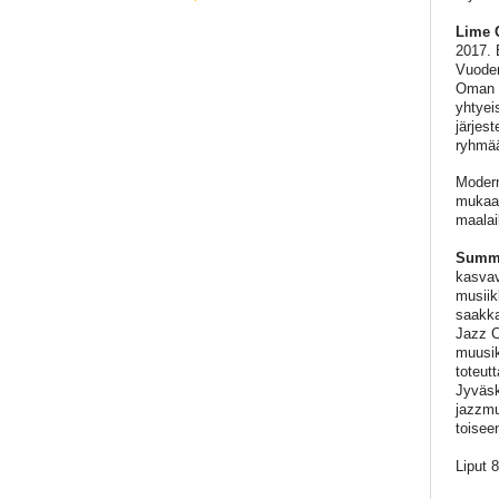
Lime 
2017. 
Vuoden
Oman m
yhtyei
järjes
ryhmää
Modern
mukaan
maalai
Summe
kasvav
musiik
saakka
Jazz C
muusik
toteut
Jyväsk
jazzmu
toisee
Liput 