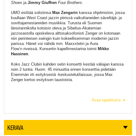
Shoes
ja
Jimmy Giuffren
Four Brothers
.
UMO esittää solistinsa
Max Zengerin
kanssa ohjelmiston, jossa
kuullaan West Coast jazzin piirissä vaikuttaneiden säveltäjä- ja
sovittajamestareiden musiikkia. Turusta eli Suomen
länsirannikolta kotoisin oleva ja Sibelius-Akatemian
jazzosastolla opiskeleva alttosaksofonisti Zenger on kotonaan
niin perinteisen swingin kuin kokeellisemman modernin jazzin
parissa. Hänet voi nähdä mm. Maxxxtetin ja Aura
Flow’n riveissä. Konsertin kapellimestarina toimii
Mikko
Hassinen
.
Koko Jazz Clubin kahden setin konsertti kestää väliajan kanssa
noin 2 tuntia. Huom. 45 minuuttia ennen konserttia pidetään
Enemmän irti esityksestä -keskustelutilaisuus, jossa Max
Zenger kertoo esityksen taustoista.
Avaa tapahtuma
KERAVA