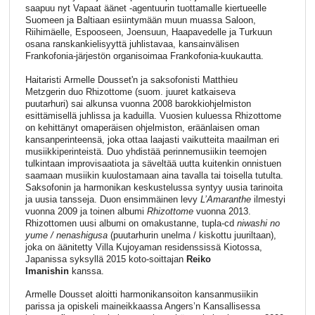
saapuu nyt Vapaat äänet -agentuurin tuottamalle kiertueelle
Suomeen ja Baltiaan esiintymään muun muassa Saloon,
Riihimäelle, Espooseen, Joensuun, Haapavedelle ja Turkuun
osana ranskankielisyyttä juhlistavaa, kansainvälisen
Frankofonia-järjestön organisoimaa Frankofonia-kuukautta.
Haitaristi Armelle Dousset'n ja saksofonisti Matthieu
Metzgerin duo Rhizottome (suom. juuret katkaiseva
puutarhuri) sai alkunsa vuonna 2008 barokkiohjelmiston
esittämisellä juhlissa ja kaduilla. Vuosien kuluessa Rhizottome
on kehittänyt omaperäisen ohjelmiston, eräänlaisen oman
kansanperinteensä, joka ottaa laajasti vaikutteita maailman eri
musiikkiperinteistä. Duo yhdistää perinnemusiikin teemojen
tulkintaan improvisaatiota ja säveltää uutta kuitenkin onnistuen
saamaan musiikin kuulostamaan aina tavalla tai toisella tutulta.
Saksofonin ja harmonikan keskustelussa syntyy uusia tarinoita
ja uusia tansseja. Duon ensimmäinen levy
L’Amaranthe
ilmestyi
vuonna 2009 ja toinen albumi
Rhizottome
vuonna 2013.
Rhizottomen uusi albumi on omakustanne, tupla-cd
niwashi no
yume / nenashigusa
(puutarhurin unelma / kiskottu juuriltaan),
joka on äänitetty Villa Kujoyaman residenssissä Kiotossa,
Japanissa syksyllä 2015 koto-soittajan
Reiko
Imanishin
kanssa.
Armelle Dousset aloitti harmonikansoiton kansanmusiikin
parissa ja opiskeli maineikkaassa Angers’n Kansallisessa