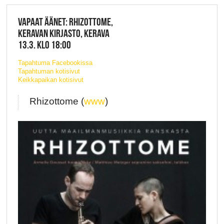
VAPAAT ÄÄNET: RHIZOTTOME,
KERAVAN KIRJASTO, KERAVA
13.3. KLO 18:00
Tapahtuma Facebookissa
Tapahtuman kotisivut
Keikkapaikan kotisivut
Rhizottome (
www
)