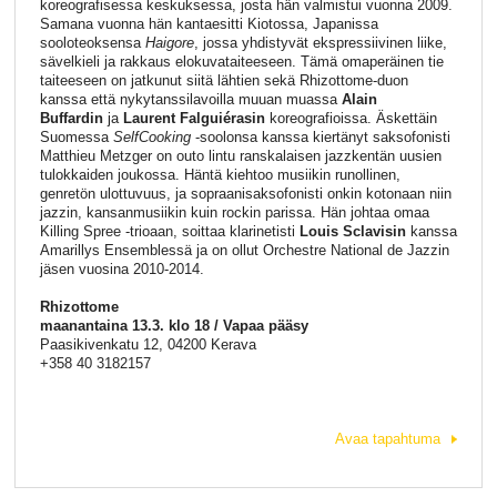
koreografisessa keskuksessa, josta hän valmistui vuonna 2009.
Samana vuonna hän kantaesitti Kiotossa, Japanissa
sooloteoksensa
Haigore
, jossa yhdistyvät ekspressiivinen liike,
sävelkieli ja rakkaus elokuvataiteeseen. Tämä omaperäinen tie
taiteeseen on jatkunut siitä lähtien sekä Rhizottome-duon
kanssa että nykytanssilavoilla muuan muassa
Alain
Buffardin
ja
Laurent Falguiérasin
koreografioissa. Äskettäin
Suomessa
SelfCooking
-soolonsa kanssa kiertänyt saksofonisti
Matthieu Metzger on outo lintu ranskalaisen jazzkentän uusien
tulokkaiden joukossa. Häntä kiehtoo musiikin runollinen,
genretön ulottuvuus, ja sopraanisaksofonisti onkin kotonaan niin
jazzin, kansanmusiikin kuin rockin parissa. Hän johtaa omaa
Killing Spree -trioaan, soittaa klarinetisti
Louis Sclavisin
kanssa
Amarillys Ensemblessä ja on ollut Orchestre National de Jazzin
jäsen vuosina 2010-2014.
Rhizottome
maanantaina 13.3. klo 18 / Vapaa pääsy
Paasikivenkatu 12, 04200 Kerava
+358 40 3182157
Avaa tapahtuma