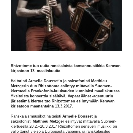
Rhizottome tuo uutta ranskalaista kansanmusiikkia Keravan
kirjastoon 13. maaliskuutta
Haitaristi Armelle Dousset’n ja saksofonisti Matthieu
Metzgerin duo Rhizottome esiintyy mittavalla Suomen-
kiertueella Frankofonia-kuukauden kunniaksi maaliskuussa.
Yksitoista konserttia sisältävä, Vapaat äänet -agentuurin
järjestämä kiertue tuo Rhizottomen esiintymään Keravan
kirjsatoon maanantaina 13.3.2017.
Ranskalaismuusikot haitaristi
Armelle Dousset
ja
saksofonisti
Matthieu Metzger
esiintyvät mittavalla Suomen-
kiertueella 28.2.–20.3.2017 Rhizottomen sensuelli musiikki on
valloittanut yleisöjä Euroopasta Japaniin, ja ranskalaisduo