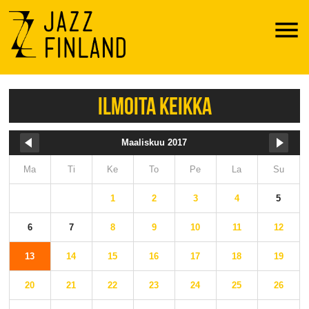
Menu
ILMOITA KEIKKA
Maaliskuu 2017
Ma
Ti
Ke
To
Pe
La
Su
1
2
3
4
5
6
7
8
9
10
11
12
13
14
15
16
17
18
19
20
21
22
23
24
25
26