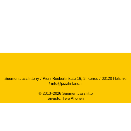
Suomen Jazzliitto ry / Pieni Roobertinkatu 16, 3. kerros / 00120 Helsinki
/
info@jazzfinland.fi
© 2013–2026 Suomen Jazzliitto
Sivusto
:
Tero Ahonen
Saavutettavuusseloste