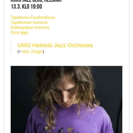
13.3. KLO 19:00
Tapahtuma Facebookissa
Tapahtuman kotisivut
Keikkapaikan kotisivut
Osta lippu
UMO Helsinki Jazz Orchestra
(+
Max Zenger
)