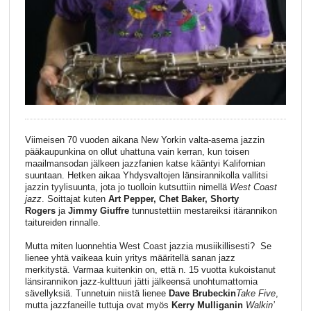
Viimeisen 70 vuoden aikana New Yorkin valta-asema jazzin
pääkaupunkina on ollut uhattuna vain kerran, kun toisen
maailmansodan jälkeen jazzfanien katse kääntyi Kalifornian
suuntaan. Hetken aikaa Yhdysvaltojen länsirannikolla vallitsi
jazzin tyylisuunta, jota jo tuolloin kutsuttiin nimellä
West Coast
jazz
. Soittajat kuten
Art Pepper, Chet Baker, Shorty
Rogers
ja
Jimmy Giuffre
tunnustettiin mestareiksi itärannikon
taitureiden rinnalle.
Mutta miten luonnehtia West Coast jazzia musiikillisesti? Se
lienee yhtä vaikeaa kuin yritys määritellä sanan jazz
merkitystä. Varmaa kuitenkin on, että n. 15 vuotta kukoistanut
länsirannikon jazz-kulttuuri jätti jälkeensä unohtumattomia
sävellyksiä. Tunnetuin niistä lienee
Dave Brubeckin
Take Five
,
mutta jazzfaneille tuttuja ovat myös
Kerry Mulliganin
Walkin’