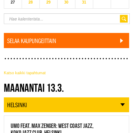
27
28
29
30
31
SELAA KAUPUNGEITTAIN
Katso kaikki tapahtumat
JAZZ FINLAND LIVE
MAANANTAI 13.3.
HELSINKI
UMO FEAT. MAX ZENGER: WEST COAST JAZZ,
KOKO JAZZ CLUB, HELSINKI