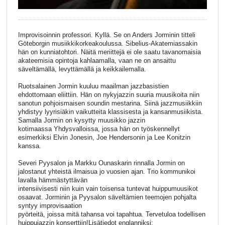
Improvisoinnin professori. Kyllä. Se on Anders Jorminin titteli
Göteborgin musiikkikorkeakoulussa. Sibelius-Akatemiassakin
hän on kunniatohtori. Näitä meriittejä ei ole saatu tavanomaisia
akateemisia opintoja kahlaamalla, vaan ne on ansaittu
säveltämällä, levyttämällä ja keikkailemalla.
Ruotsalainen Jormin kuuluu maailman jazzbasistien
ehdottomaan eliittiin. Hän on nykyjazzin suuria muusikoita niin
sanotun pohjoismaisen soundin mestarina. Siinä jazzmusiikkiin
yhdistyy lyyrisiäkin vaikutteita klassisesta ja kansanmusiikista.
Samalla Jormin on kysytty muusikko jazzin
kotimaassa Yhdysvalloissa, jossa hän on työskennellyt
esimerkiksi Elvin Jonesin, Joe Hendersonin ja Lee Konitzin
kanssa.
Severi Pyysalon ja Markku Ounaskarin rinnalla Jormin on
jalostanut yhteistä ilmaisua jo vuosien ajan. Trio kommunikoi
lavalla hämmästyttävän
intensiivisesti niin kuin vain toisensa tuntevat huippumuusikot
osaavat. Jorminin ja Pyysalon säveltämien teemojen pohjalta
syntyy improvisaation
pyörteitä, joissa mitä tahansa voi tapahtua. Tervetuloa todellisen
huippujazzin konserttiin!Lisätiedot englanniksi: