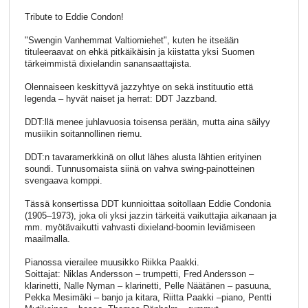
Tribute to Eddie Condon!
"Swengin Vanhemmat Valtiomiehet", kuten he itseään
tituleeraavat on ehkä pitkäikäisin ja kiistatta yksi Suomen
tärkeimmistä dixielandin sanansaattajista.
Olennaiseen keskittyvä jazzyhtye on sekä instituutio että
legenda – hyvät naiset ja herrat: DDT Jazzband.
DDT:llä menee juhlavuosia toisensa perään, mutta aina säilyy
musiikin soitannollinen riemu.
DDT:n tavaramerkkinä on ollut lähes alusta lähtien erityinen
soundi. Tunnusomaista siinä on vahva swing-painotteinen
svengaava komppi.
Tässä konsertissa DDT kunnioittaa soitollaan Eddie Condonia
(1905–1973), joka oli yksi jazzin tärkeitä vaikuttajia aikanaan ja
mm. myötävaikutti vahvasti dixieland-boomin leviämiseen
maailmalla.
Pianossa vierailee muusikko Riikka Paakki.
Soittajat: Niklas Andersson – trumpetti, Fred Andersson –
klarinetti, Nalle Nyman – klarinetti, Pelle Näätänen – pasuuna,
Pekka Mesimäki – banjo ja kitara, Riitta Paakki –piano, Pentti