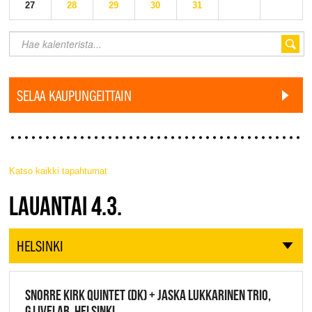
27
28
29
30
31
SELAA KAUPUNGEITTAIN
Katso kaikki tapahtumat
JAZZ FINLAND LIVE
LAUANTAI 4.3.
HELSINKI
SNORRE KIRK QUINTET (DK) + JASKA LUKKARINEN TRIO,
G LIVELAB, HELSINKI