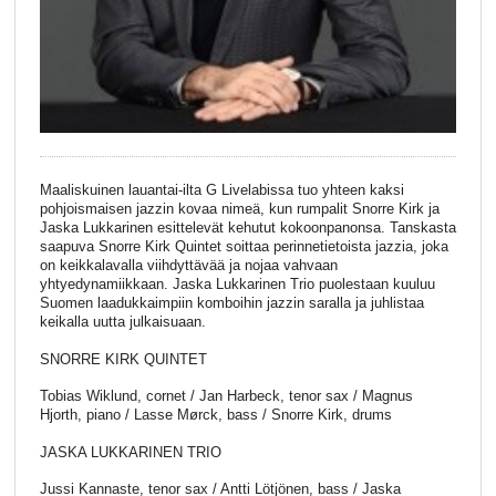
Maaliskuinen lauantai-ilta G Livelabissa tuo yhteen kaksi
pohjoismaisen jazzin kovaa nimeä, kun rumpalit Snorre Kirk ja
Jaska Lukkarinen esittelevät kehutut kokoonpanonsa. Tanskasta
saapuva Snorre Kirk Quintet soittaa perinnetietoista jazzia, joka
on keikkalavalla viihdyttävää ja nojaa vahvaan
yhtyedynamiikkaan. Jaska Lukkarinen Trio puolestaan kuuluu
Suomen laadukkaimpiin komboihin jazzin saralla ja juhlistaa
keikalla uutta julkaisuaan.
SNORRE KIRK QUINTET
Tobias Wiklund, cornet / Jan Harbeck, tenor sax / Magnus
Hjorth, piano / Lasse Mørck, bass / Snorre Kirk, drums
JASKA LUKKARINEN TRIO
Jussi Kannaste, tenor sax / Antti Lötjönen, bass / Jaska