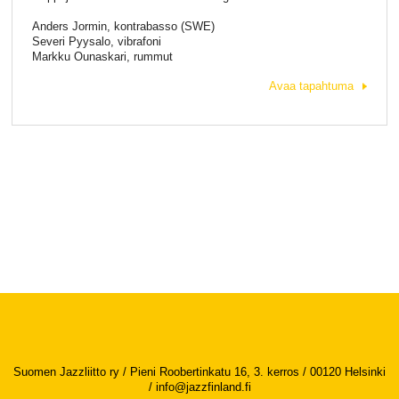
Anders Jormin, kontrabasso (SWE)
Severi Pyysalo, vibrafoni
Markku Ounaskari, rummut
Avaa tapahtuma
Suomen Jazzliitto ry / Pieni Roobertinkatu 16, 3. kerros / 00120 Helsinki
/
info@jazzfinland.fi