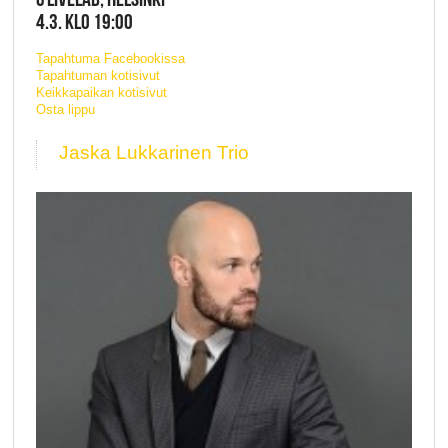
4.3. KLO 19:00
Tapahtuma Facebookissa
Tapahtuman kotisivut
Keikkapaikan kotisivut
Osta lippu
Jaska Lukkarinen Trio