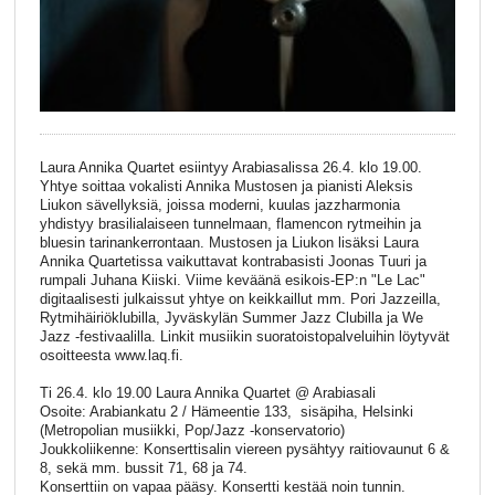
Laura Annika Quartet esiintyy Arabiasalissa 26.4. klo 19.00.
Yhtye soittaa vokalisti Annika Mustosen ja pianisti Aleksis
Liukon sävellyksiä, joissa moderni, kuulas jazzharmonia
yhdistyy brasilialaiseen tunnelmaan, flamencon rytmeihin ja
bluesin tarinankerrontaan. Mustosen ja Liukon lisäksi Laura
Annika Quartetissa vaikuttavat kontrabasisti Joonas Tuuri ja
rumpali Juhana Kiiski. Viime keväänä esikois-EP:n "Le Lac"
digitaalisesti julkaissut yhtye on keikkaillut mm. Pori Jazzeilla,
Rytmihäiriöklubilla, Jyväskylän Summer Jazz Clubilla ja We
Jazz -festivaalilla. Linkit musiikin suoratoistopalveluihin löytyvät
osoitteesta www.laq.fi.
Ti 26.4. klo 19.00 Laura Annika Quartet @ Arabiasali
Osoite: Arabiankatu 2 / Hämeentie 133, sisäpiha, Helsinki
(Metropolian musiikki, Pop/Jazz -konservatorio)
Joukkoliikenne: Konserttisalin viereen pysähtyy raitiovaunut 6 &
8, sekä mm. bussit 71, 68 ja 74.
Konserttiin on vapaa pääsy. Konsertti kestää noin tunnin.