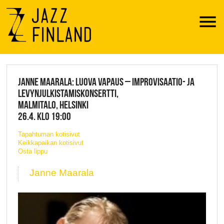
Menu
JAZZ FINLAND LIVE
JANNE MAARALA: LUOVA VAPAUS – IMPROVISAATIO- JA
LEVYNJULKISTAMISKONSERTTI,
MALMITALO, HELSINKI
26.4. KLO 19:00
Tapahtuman kotisivut
Keikkapaikan kotisivut
Osta lippu
Janne Maarala