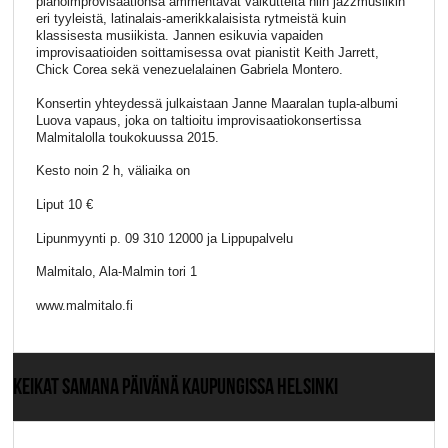
pianoimprovisaationsa ammentavat vaikutteita niin jazzmusiikin
eri tyyleistä, latinalais-amerikkalaisista rytmeistä kuin
klassisesta musiikista. Jannen esikuvia vapaiden
improvisaatioiden soittamisessa ovat pianistit Keith Jarrett,
Chick Corea sekä venezuelalainen Gabriela Montero.
Konsertin yhteydessä julkaistaan Janne Maaralan tupla-albumi
Luova vapaus, joka on taltioitu improvisaatiokonsertissa
Malmitalolla toukokuussa 2015.
Kesto noin 2 h, väliaika on
Liput 10 €
Lipunmyynti p. 09 310 12000 ja Lippupalvelu
Malmitalo, Ala-Malmin tori 1
www.malmitalo.fi
KEIKAT SAMANA PÄIVÄNÄ KAUPUNGISSA HELSINKI