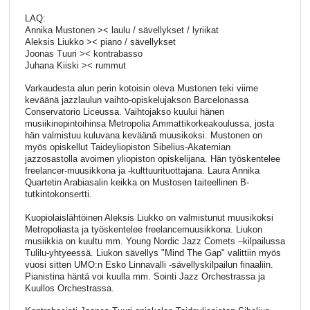
LAQ:
Annika Mustonen >< laulu / sävellykset / lyriikat
Aleksis Liukko >< piano / sävellykset
Joonas Tuuri >< kontrabasso
Juhana Kiiski >< rummut
Varkaudesta alun perin kotoisin oleva Mustonen teki viime
keväänä jazzlaulun vaihto-opiskelujakson Barcelonassa
Conservatorio Liceussa. Vaihtojakso kuului hänen
musiikinopintoihinsa Metropolia Ammattikorkeakoulussa, josta
hän valmistuu kuluvana keväänä muusikoksi. Mustonen on
myös opiskellut Taideyliopiston Sibelius-Akatemian
jazzosastolla avoimen yliopiston opiskelijana. Hän työskentelee
freelancer-muusikkona ja -kulttuurituottajana. Laura Annika
Quartetin Arabiasalin keikka on Mustosen taiteellinen B-
tutkintokonsertti.
Kuopiolaislähtöinen Aleksis Liukko on valmistunut muusikoksi
Metropoliasta ja työskentelee freelancemuusikkona. Liukon
musiikkia on kuultu mm. Young Nordic Jazz Comets –kilpailussa
Tulilu-yhtyeessä. Liukon sävellys "Mind The Gap" valittiin myös
vuosi sitten UMO:n Esko Linnavalli -sävellyskilpailun finaaliin.
Pianistina häntä voi kuulla mm. Sointi Jazz Orchestrassa ja
Kuullos Orchestrassa.