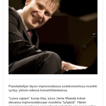
Pianotaiteilijan täysin improvisoidussa soolokonsertissa musiikki
syntyy yleisön edessä konserttitilanteessa.
"Luova vapaus" kuvaa tilaa, jossa Janne Maarala kokee
olevansa improvisoidessaan musiikkia "tyhjästä". Hänen