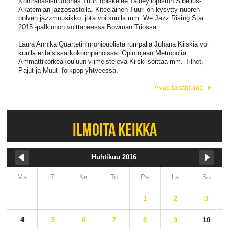
Kontrabasisti Joonas Tuuri opiskelee Taideyliopiston Sibelius-
Akatemian jazzosastolla. Kiteeläinen Tuuri on kysytty nuoren
polven jazzmuusikko, jota voi kuulla mm. We Jazz Rising Star
2015 -palkinnon voittaneessa Bowman Triossa.
Laura Annika Quartetin monipuolista rumpalia Juhana Kiiskiä voi
kuulla erilaisissa kokoonpanoissa. Opintojaan Metropolia
Ammattikorkeakouluun viimeistelevä Kiiski soittaa mm. Tilhet,
Pajut ja Muut -folkpop-yhtyeessä.
Avaa tapahtuma
ILMOITA KEIKKA
Huhtikuu 2016
Ma
Ti
Ke
To
Pe
La
Su
1
2
3
4
5
6
7
8
9
10