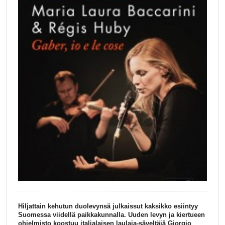
Hiljattain kehutun duolevynsä julkaissut kaksikko esiintyy
Suomessa viidellä paikkakunnalla. Uuden levyn ja kiertueen
ohjelmisto koostuu italialaisen laulaja-säveltäjä Giorgio