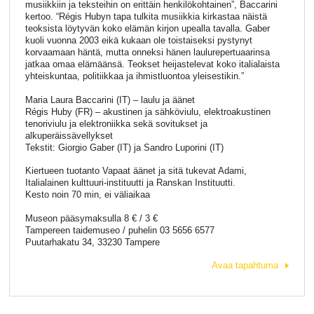
musiikkiin ja teksteihin on erittäin henkilökohtainen”, Baccarini
kertoo. “Régis Hubyn tapa tulkita musiikkia kirkastaa näistä
teoksista löytyvän koko elämän kirjon upealla tavalla. Gaber
kuoli vuonna 2003 eikä kukaan ole toistaiseksi pystynyt
korvaamaan häntä, mutta onneksi hänen laulurepertuaarinsa
jatkaa omaa elämäänsä. Teokset heijastelevat koko italialaista
yhteiskuntaa, politiikkaa ja ihmistluontoa yleisestikin.”
Maria Laura Baccarini (IT) – laulu ja äänet
Régis Huby (FR) – akustinen ja sähköviulu, elektroakustinen
tenoriviulu ja elektroniikka sekä sovitukset ja
alkuperäissävellykset
Tekstit: Giorgio Gaber (IT) ja Sandro Luporini (IT)
Kiertueen tuotanto Vapaat äänet ja sitä tukevat Adami,
Italialainen kulttuuri-instituutti ja Ranskan Instituutti.
Kesto noin 70 min, ei väliaikaa
Museon pääsymaksulla 8 € / 3 €
Tampereen taidemuseo / puhelin 03 5656 6577
Puutarhakatu 34, 33230 Tampere
Avaa tapahtuma