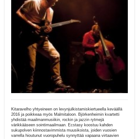
Kitaravelho yhtyeineen on levynjulkistamiskiertueella keväällä
2016 ja poikkeaa myös Malmitaloon. Björkenheimin kvartetti
yhdistää maailmanmusiikin, rockin ja jazzin rytmejä
värikkääseen sointimaailmaan. Ecstasy koostuu kahden
sukupolven kiinnostavimmista muusikoista, joiden vuosien
varrella hioutunut vuoropuhelu synnyttää vapaana virtaavien