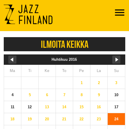
Menu
ILMOITA KEIKKA
Huhtikuu 2016
Ma
Ti
Ke
To
Pe
La
Su
1
2
3
4
5
6
7
8
9
10
11
12
13
14
15
16
17
18
19
20
21
22
23
24