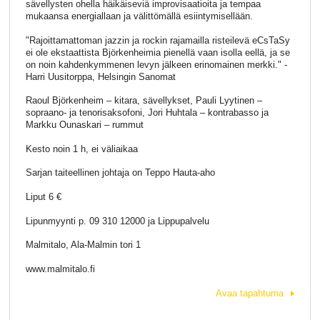
sävellysten ohella häikäiseviä improvisaatioita ja tempaa
mukaansa energiallaan ja välittömällä esiintymisellään.
"Rajoittamattoman jazzin ja rockin rajamailla risteilevä eCsTaSy
ei ole ekstaattista Björkenheimia pienellä vaan isolla eellä, ja se
on noin kahdenkymmenen levyn jälkeen erinomainen merkki." -
Harri Uusitorppa, Helsingin Sanomat
Raoul Björkenheim – kitara, sävellykset, Pauli Lyytinen –
sopraano- ja tenorisaksofoni, Jori Huhtala – kontrabasso ja
Markku Ounaskari – rummut
Kesto noin 1 h, ei väliaikaa
Sarjan taiteellinen johtaja on Teppo Hauta-aho
Liput 6 €
Lipunmyynti p. 09 310 12000 ja Lippupalvelu
Malmitalo, Ala-Malmin tori 1
www.malmitalo.fi
Avaa tapahtuma