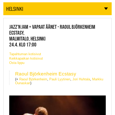
HELSINKI
JAZZ’N JAM + VAPAAT ÄÄNET - RAOUL BJÖRKENHEIM
ECSTASY,
MALMITALO, HELSINKI
24.4. KLO 17:00
Tapahtuman kotisivut
Keikkapaikan kotisivut
Osta lippu
Raoul Björkenheim Ecstasy
(+
Raoul Björkenheim
,
Pauli Lyytinen
,
Jori Huhtala
,
Markku
Ounaskari
)