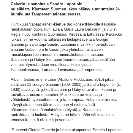
Gaberin ja sanoittaja Sandro Luporinin
musiikista. Kiertueen Suomen jakso päätyy sunnuntaina 24.
huhtikuuta Tampereen taidemuseossa.
Huhtikuun Vapaat äänet -kiertue tuo konserttilavoille italialais-
ranskalaisen duon, kun laulaja Maria Laura Baccarini ja viulisti
Régis Huby kiertävät Suomessa, Virossa ja Latviassa. Kaksikko
julkaisi viime vuonna italialaisen laulaja-säveltäjä Giorgio
Gaberin ja sanoittaja Sandro Luporinin musiikkiin perustuvan
albumin Gaber, io e le Cose, joka yhdistää italialaisen
musiikkiperinteen modernin minimalistiseen ilmaisuun.
Baccarinin ja Hubyn kiertueen Suomen-osuus pitää sisällään
viisi esiintymistä duon vieraillessa Helsingissä,
Hämeenlinnassa, Turussa, Loviisassa ja Tampereella.
Albumi Gaber, ie e le cose (Abalone Production, 2015) pitää
sisällään 13 Giorgio Gaberin (1939–2003) ja Sandro Luporinin (s.
1930) sävellystä, jotka Baccarini ja Huby ottavat omikseen ja
taivuttavat uusiin muotoihin. Musiikissa on voimaa ja
vähäeleistä hypnoottisuutta, joka kumpuaa Hubyn elektronisia
sävyjä akustiseen äänimaailmaan yhdistelevästä
näkemyksellisestä viulutyöskentelystä ja Baccarinin
tunteikkaasta laulusta. Hubyllä on käytössään sähköviulu ja
tenoriviulu, sekä efektejä ja sampleri.
“Suhteeni Giorgio Gaberin ja hänen aisaparinsa Sandro Luporinin