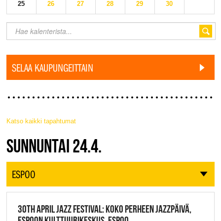
25
26
27
28
29
30
SELAA KAUPUNGEITTAIN
Katso kaikki tapahtumat
JAZZ FINLAND LIVE
SUNNUNTAI 24.4.
ESPOO
30TH APRIL JAZZ FESTIVAL: KOKO PERHEEN JAZZPÄIVÄ,
ESPOON KULTTUURIKESKUS, ESPOO