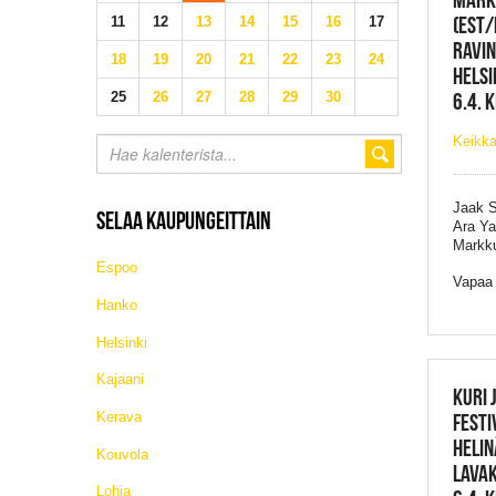
(EST/
11
12
13
14
15
16
17
RAVIN
18
19
20
21
22
23
24
HELSI
6.4. 
25
26
27
28
29
30
Keikka
Jaak S
SELAA KAUPUNGEITTAIN
Ara Ya
Markk
Espoo
Vapaa
Hanko
Helsinki
Kajaani
KURI 
Kerava
FESTI
HELIN
Kouvola
LAVAK
Lohja