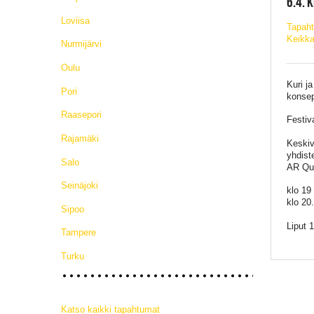
6.4. 
Loviisa
Tapaht
Keikka
Nurmijärvi
Oulu
Kuri ja
Pori
konsep
Raasepori
Festiv
Rajamäki
Keskiv
yhdist
Salo
AR Qua
Seinäjoki
klo 19
klo 20
Sipoo
Liput 
Tampere
Turku
Katso kaikki tapahtumat