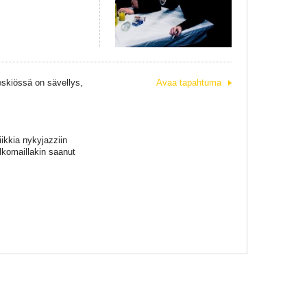
Keskiössä on sävellys,
Avaa tapahtuma
ikkia nykyjazziin
lkomaillakin saanut