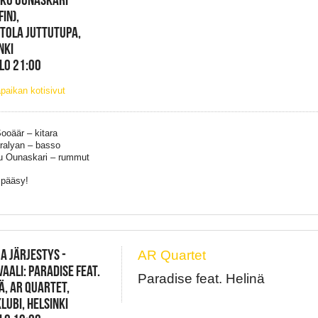
FIN),
TOLA JUTTUTUPA,
NKI
KLO 21:00
paikan kotisivut
ooäär – kitara
ralyan – basso
u Ounaskari – rummut
 pääsy!
JA JÄRJESTYS -
AR Quartet
VAALI: PARADISE FEAT.
Paradise feat. Helinä
Ä, AR QUARTET,
LUBI, HELSINKI