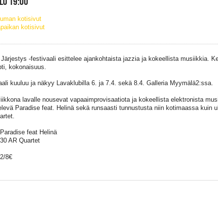
KLO 19:00
uman kotisivut
paikan kotisivut
 Järjestys -festivaali esittelee ajankohtaista jazzia ja kokeellista musiikkia. 
ti, kokonaisuus.
aali kuuluu ja näkyy Lavaklubilla 6. ja 7.4. sekä 8.4. Galleria Myymälä2:ssa.
iikkona lavalle nousevat vapaaimprovisaatiota ja kokeellista elektronista musi
elevä Paradise feat. Helinä sekä runsaasti tunnustusta niin kotimaassa kuin u
rtet.
 Paradise feat Helinä
.30 AR Quartet
12/8€