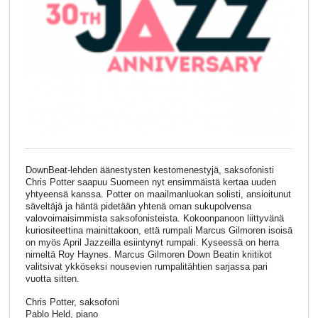
DownBeat-lehden äänestysten kestomenestyjä, saksofonisti
Chris Potter saapuu Suomeen nyt ensimmäistä kertaa uuden
yhtyeensä kanssa. Potter on maailmanluokan solisti, ansioitunut
säveltäjä ja häntä pidetään yhtenä oman sukupolvensa
valovoimaisimmista saksofonisteista. Kokoonpanoon liittyvänä
kuriositeettina mainittakoon, että rumpali Marcus Gilmoren isoisä
on myös April Jazzeilla esiintynyt rumpali. Kyseessä on herra
nimeltä Roy Haynes. Marcus Gilmoren Down Beatin kriitikot
valitsivat ykköseksi nousevien rumpalitähtien sarjassa pari
vuotta sitten.
Chris Potter, saksofoni
Pablo Held, piano