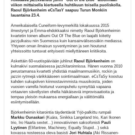
viikon mittaisella kiertueella huhtikuun toisella puoliskolla.
Raoul Björkenheim eCsTasY saapuu Turun Monkiin
lauantaina 23.4.
Amerikalaisella Cuneiform-levymerkillä lokakuussa 2015
ilmestynyt ja Emma-ehdokkaaksi nimetty Raoul Björkenheimin
kvartetin toinen albumi Out Of The Blue on laajalti kiitetty
jazzjulkaisu niin Suomessa kuin kansainvälisessäkin mediassa.
Yhtyeen oman ilmaisun syventyminen ja sen hioutunut
yhteissoitto tuntuvat erityisesti miellyttäneen kriitikoita.
Askettäin 60-vuotispäiviään juhlinut
Raoul Björkenheim
on
kulmakivi suomalaisessa jazzkitaroinnissa. Hänen vuonna 2010
perustamansa kvartetti yhdistää maailmanmusiikin, rockin ja
jazzin rytmejä värikkääseen sointimaailmaan. eCsTaSy koostuu
kahden sukupolven kiinnostavimmista muusikoista, joiden
vuosien varrella hioitunut vuoropuhelu synnyttää vapaana
virtaavien sävellysten ohella häikäiseviä improvisaatioita ja
tempaa yleisön mukaansa energiallaan ja välittömällä
esiintymisellään.
Björkenheimin kitarointia täydentävät Yrjö-palkittu rumpali
Markku Ounaskari
(Kuára, Sinikka Langeland trio, Kari Ikonen
trio, Iro Haarla sextet…) innovatiivinen saksofonisti
Pauli
Lyytinen
(Elifantree, Machinery, Equally Stupid…) sekä
kovassa nosteessa oleva basisti
Jori Huhtala
(Aki Rissanen-