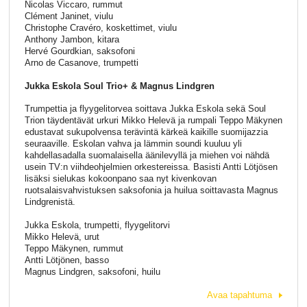
Nicolas Viccaro, rummut
Clément Janinet, viulu
Christophe Cravéro, koskettimet, viulu
Anthony Jambon, kitara
Hervé Gourdkian, saksofoni
Arno de Casanove, trumpetti
Jukka Eskola Soul Trio+ & Magnus Lindgren
Trumpettia ja flyygelitorvea soittava Jukka Eskola sekä Soul
Trion täydentävät urkuri Mikko Helevä ja rumpali Teppo Mäkynen
edustavat sukupolvensa terävintä kärkeä kaikille suomijazzia
seuraaville. Eskolan vahva ja lämmin soundi kuuluu yli
kahdellasadalla suomalaisella äänilevyllä ja miehen voi nähdä
usein TV:n viihdeohjelmien orkestereissa. Basisti Antti Lötjösen
lisäksi sielukas kokoonpano saa nyt kivenkovan
ruotsalaisvahvistuksen saksofonia ja huilua soittavasta Magnus
Lindgrenistä.
Jukka Eskola, trumpetti, flyygelitorvi
Mikko Helevä, urut
Teppo Mäkynen, rummut
Antti Lötjönen, basso
Magnus Lindgren, saksofoni, huilu
Avaa tapahtuma