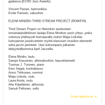
gaalassa (ECHO Jazz Awards).
Vincent Peirani, harmonikka
Emile Parisien, saksofoni
ELENA MINDRU THIRD STREAM PROJECT (ROM/FIN)
Third Stream Project on Helsinkiin asettuneen
romanialaislähtöisen laulaja Elena Mindrun uusin yhtye, jonka
soitossa yhdistyvät hurmaavalla viulisti Maija Linkolan
luotsaaman jousikvartetin myötä klassisen musiikin elementit
sekä jazzin perinteet. Uusi kokoonpano julkaisee
debyyttialbuminsa April Jazzeilla.
Elena Mindru, laulu
Sampo Kasurinen, alttosaksofoni, bassoklarinetti
Tuomas J. Turunen, piano
Eero Seppä, kontrabasso
Anssi Tirkkonen, rummut
Maija Linkola, viulu
Laura Airola, viulu
Atte Kilpeläinen, alttoviulu
Samuli Peltonen, sello
Avaa tapahtuma