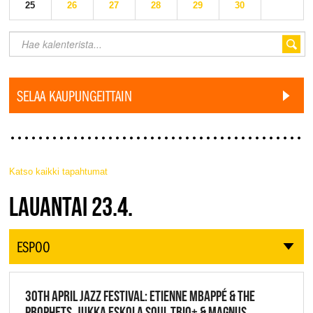
25
26
27
28
29
30
SELAA KAUPUNGEITTAIN
Katso kaikki tapahtumat
JAZZ FINLAND LIVE
LAUANTAI 23.4.
ESPOO
30TH APRIL JAZZ FESTIVAL: ETIENNE MBAPPÉ & THE
PROPHETS, JUKKA ESKOLA SOUL TRIO+ & MAGNUS