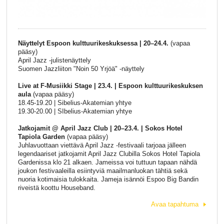
Näyttelyt Espoon kulttuurikeskuksessa | 20–24.4.
(vapaa
pääsy)
April Jazz -julistenäyttely
Suomen Jazzliiton "Noin 50 Yrjöä" -näyttely
Live at F-Musiikki Stage | 23.4. | Espoon kulttuurikeskuksen
aula
(vapaa pääsy)
18.45-19.20 | Sibelius-Akatemian yhtye
19.30-20.00 | SIbelius-Akatemian yhtye
Jatkojamit @ April Jazz Club | 20–23.4. | Sokos Hotel
Tapiola Garden
(vapaa pääsy)
Juhlavuottaan viettävä April Jazz -festivaali tarjoaa jälleen
legendaariset jatkojamit April Jazz Clubilla Sokos Hotel Tapiola
Gardenissa klo 21 alkaen. Jameissa voi tuttuun tapaan nähdä
joukon festivaaleilla esiintyviä maailmanluokan tähtiä sekä
nuoria kotimaisia tulokkaita. Jameja isännöi Espoo Big Bandin
riveistä koottu Houseband.
Avaa tapahtuma