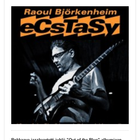
Rokkaava jazzkvartetti juhlii ”Out of the Blue” albumiaan