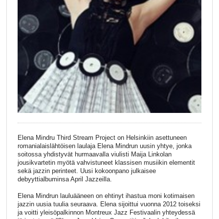
Elena Mindru Third Stream Project on Helsinkiin asettuneen
romanialaislähtöisen laulaja Elena Mindrun uusin yhtye, jonka
soitossa yhdistyvät hurmaavalla viulisti Maija Linkolan
jousikvartetin myötä vahvistuneet klassisen musiikin elementit
sekä jazzin perinteet. Uusi kokoonpano julkaisee
debyyttialbuminsa April Jazzeilla.
Elena Mindrun lauluääneen on ehtinyt ihastua moni kotimaisen
jazzin uusia tuulia seuraava. Elena sijoittui vuonna 2012 toiseksi
ja voitti yleisöpalkinnon Montreux Jazz Festivaalin yhteydessä