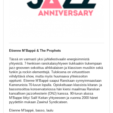
Etienne M’Bappé & The Prophets
Tässä on varmasti yksi juhlafestivaalin energisimmistä
yhtyeistä. 7-henkisen ranskalaisyhtyeen tiukkaakin tiukempaan
jazz-grooveen sekoittuu afrikkalaisen ja klassisen musiikin sekä
funkin ja rockin elementtejä. Tuloksena on virtuoottisen
viihdyttävä show, mutta myös huumaava yhteissoiton
oppitunti. Etienne M’Bappé saapui Ranskaan synnyinmaastaan
Kamerunista 70-luvun lopulla. Opiskeltuaan klassista kitaran- ja
bassonsoittoa konservatoriossa hän kiersi maailmaa Ranskan
kansallisen jazzorkesterin (ONJ) kanssa. 90-luvun alussa
M’Bappe liittyi Salif Keitan yhtyeeseen ja vuonna 2000 hänet
pyydettiin mukaan Zawinul Syndicateen.
Etienne M’bappé, basso, laulu