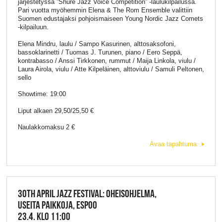
järjestetyssä ”Shure Jazz Voice Competition” -laulukilpailussa.
Pari vuotta myöhemmin Elena & The Rom Ensemble valittiin
Suomen edustajaksi pohjoismaiseen Young Nordic Jazz Comets
-kilpailuun.
Elena Mindru, laulu / Sampo Kasurinen, alttosaksofoni,
bassoklarinetti / Tuomas J. Turunen, piano / Eero Seppä,
kontrabasso / Anssi Tirkkonen, rummut / Maija Linkola, viulu /
Laura Airola, viulu / Atte Kilpeläinen, alttoviulu / Samuli Peltonen,
sello
Showtime: 19:00
Liput alkaen 29,50/25,50 €
Naulakkomaksu 2 €
Avaa tapahtuma
30TH APRIL JAZZ FESTIVAL: OHEISOHJELMA,
USEITA PAIKKOJA, ESPOO
23.4. KLO 11:00