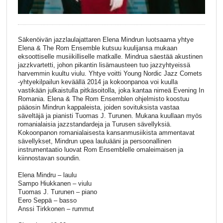
Säkenöivän jazzlaulajattaren Elena Mindrun luotsaama yhtye
Elena & The Rom Ensemble kutsuu kuulijansa mukaan
eksoottiselle musiikilliselle matkalle. Mindrua säestää akustinen
jazzkvartetti, johon pikantin lisämausteen tuo jazzyhtyeissä
harvemmin kuultu viulu. Yhtye voitti Young Nordic Jazz Comets
-yhtyekilpailun keväällä 2014 ja kokoonpanoa voi kuulla
vastikään julkaistulla pitkäsoitolla, joka kantaa nimeä Evening In
Romania. Elena & The Rom Ensemblen ohjelmisto koostuu
pääosin Mindrun kappaleista, joiden sovituksista vastaa
säveltäjä ja pianisti Tuomas J. Turunen. Mukana kuullaan myös
romanialaisia jazzstandardeja ja Turusen sävellyksiä.
Kokoonpanon romanialaisesta kansanmusiikista ammentavat
sävellykset, Mindrun upea lauluääni ja persoonallinen
instrumentaatio luovat Rom Ensemblelle omaleimaisen ja
kiinnostavan soundin.
Elena Mindru – laulu
Sampo Hiukkanen – viulu
Tuomas J. Turunen – piano
Eero Seppä – basso
Anssi Tirkkonen – rummut