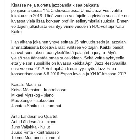
Kisassa neljä tuoretta jazzbändiä kisaa paikasta
pohjoismaisessa YNJC-showcasessa Umeå Jazz Festivalilla
lokakuussa 2016. Tänä vuonna voittajalle ja yleisön suosikille on
luvassa vielä lisää korkean profiilin esiintymistilaisuuksia. Ennen
voittajien julkistusta esiintyy viime vuoden YNJC-voittaja Katu
Kaiku.
Illan aikana jokainen yhtye soittaa 15 minuutin setin ja jazzalan
ammattilaisista koostuva raati valitsee voittajan. Kaikki bändit
saavat suorituksestaan yksilöllistä palautetta jurylta. Myös
yleisö saa äänestää omaa suosikkiaan. Sekä voittajayhtyeelle
että yleisön suosikille on luvassa keikka April Jazz -festivaalilla
ensi vuonna 2017! Voittajabändi esiintyy myös Jazz-Espa-
konserttisarjassa 3.8.2016 Espan lavalla ja YNJC-kisassa 2017.
Kaisa's Machine
Kaisa Mäensivu - kontrabasso
Mikael Myrskog - piano
Max Zenger - saksofoni
Jonatan Sarikoski - rummut
Antti Lähdesmäki Quartet
Antti Lähdesmäki - piano
Juho Valjakka - huilut
Juuso Rinta - kontrabasso
Teemu Mustonen - rummut