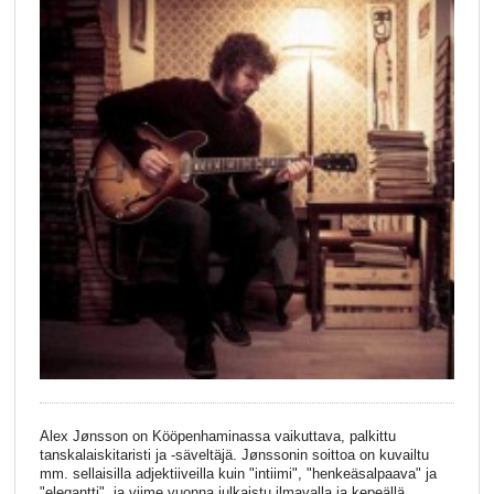
Alex Jønsson on Kööpenhaminassa vaikuttava, palkittu
tanskalaiskitaristi ja -säveltäjä. Jønssonin soittoa on kuvailtu
mm. sellaisilla adjektiiveilla kuin "intiimi", "henkeäsalpaava" ja
"elegantti", ja viime vuonna julkaistu ilmavalla ja kepeällä