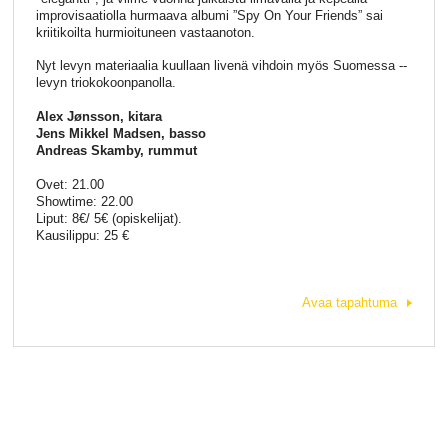
improvisaatiolla hurmaava albumi ”Spy On Your Friends” sai
kriitikoilta hurmioituneen vastaanoton.
Nyt levyn materiaalia kuullaan livenä vihdoin myös Suomessa --
levyn triokokoonpanolla.
Alex Jønsson, kitara
Jens Mikkel Madsen, basso
Andreas Skamby, rummut
Ovet: 21.00
Showtime: 22.00
Liput: 8€/ 5€ (opiskelijat).
Kausilippu: 25 €
Avaa tapahtuma