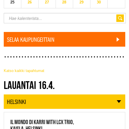
25
26
27
28
29
30
SELAA KAUPUNGEITTAIN
Katso kaikki tapahtumat
JAZZ FINLAND LIVE
LAUANTAI 16.4.
HELSINKI
IL MONDO DI KARRI WITH LCX TRIO,
KAISLA, HELSINKI