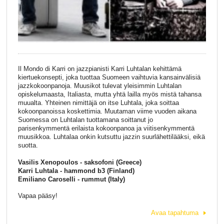
Il Mondo di Karri on jazzpianisti Karri Luhtalan kehittämä
kiertuekonsepti, joka tuottaa Suomeen vaihtuvia kansainvälisiä
jazzkokoonpanoja. Muusikot tulevat yleisimmin Luhtalan
opiskelumaasta, Italiasta, mutta yhtä lailla myös mistä tahansa
muualta. Yhteinen nimittäjä on itse Luhtala, joka soittaa
kokoonpanoissa koskettimia. Muutaman viime vuoden aikana
Suomessa on Luhtalan tuottamana soittanut jo
parisenkymmentä erilaista kokoonpanoa ja viitisenkymmentä
muusikkoa. Luhtalaa onkin kutsuttu jazzin suurlähettilääksi, eikä
suotta.
Vasilis Xenopoulos - saksofoni (Greece)
Karri Luhtala - hammond b3 (Finland)
Emiliano Caroselli - rummut (Italy)
Vapaa pääsy!
Avaa tapahtuma