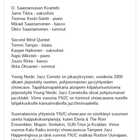
O. Saastamoisen Kvartetti
Jarno Tikka - saksofoni
Toomas Keski-Säntti - piano
Mikael Saastamoinen - basso
Okko Saastamoinen - rummut
Second Wind Quintet
Tommi Tampio - kitara
Kasper Haikonen - saksofoni
Aapo Wikstén - piano
Juuso Rinta - basso
Ilkka Oksanen - rummut
Young Nordic Jazz Comets on jokasyksyinen, vuodesta 2000
alkaen järjestetty nuorten, pohjoismaisten jazzyhtyeiden
showcase. Tapahtumapaikkana alunperin kilpailumuotoisena
järjestetyllä Young Nordic Jazz Cometsilla olivat pohjoismaiset
jazzklubit. Viime vuosina YNJC on toiminut showcasena nuorille
lahjakkuuksille kansainvälisillä jazzfestivaaleilla.
Suomalaisista yhtyeistä YNJC-showcase on siivittänyt suosioon
useita huippukokoonpanoja, kuten Elena & The Rom
Ensemblen, Mopon, Ilmiliekin, SUN Trion ja Kvaldan. Viime
vuonna Katu Kaiku esiintyi showcasessa Tampere Jazz
Happeningissa ja tänä vuonna YNJC matkaa Ruotsin Uumajaan,