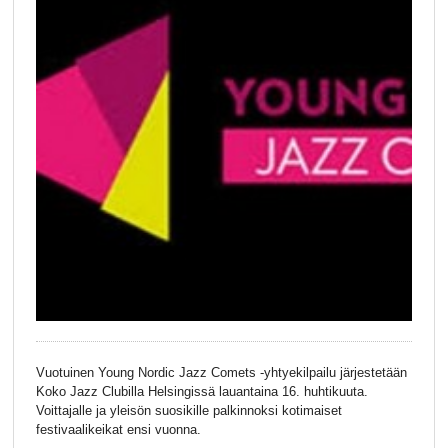
Vuotuinen Young Nordic Jazz Comets -yhtyekilpailu järjestetään
Koko Jazz Clubilla Helsingissä lauantaina 16. huhtikuuta.
Voittajalle ja yleisön suosikille palkinnoksi kotimaiset
festivaalikeikat ensi vuonna.