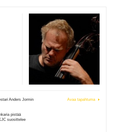
estari Anders Jormin
Avaa tapahtuma
karia pistää
KJC suosittelee