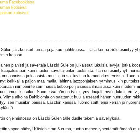
tuma Facebookissa
uman kotisivut
paikan kotisivut
 Sülen jazzkonserttien sarja jatkuu huhtikuussa. Tällä kertaa Süle esiintyy y
omin kanssa.
ainen pianisti ja säveltäjä László Süle on julkaissut lukuisia levyjä, jotka koo
 kappaleistaan kuin muiden säveltäjienkin teoksista. Hän on esiintynyt monis
koonpanoissa ja klassista musiikkia soittavissa kamariorkestereissa. Tuomo
inyt keikkailla paljon maailmalla, lähinnä jazzpohjaisen rytmimusiikin puittei
 kotonaan niin perinteisemmässä bebop-pohjaisessa ilmaisussa kuin moderni
uusiomusiikissakin. Suomessa hän on työllistynyt laajalti myös lukuisten tv-,
a. Viime aikoina Dahlblomia on saattanut kuulla useasti hänen nuoruuden rak
-tyylisen musiikin parissa. Lászlón kanssa Tuomo soitti ensi kerran jo nuore
ylässä.
tin ohjelmistossa on László Sülen tälle duolle tekemiä sävellyksiä.
ttiin vapaa pääsy! Käsiohjelma 5 euroa, tuotto menee lyhentämättömänä muus