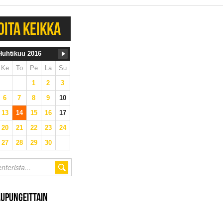
OITA KEIKKA
Huhtikuu 2016
Ke
To
Pe
La
Su
1
2
3
6
7
8
9
10
13
14
15
16
17
20
21
22
23
24
27
28
29
30
AUPUNGEITTAIN