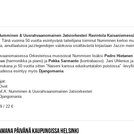
umminen & Uusrahvaanomainen Jatsiorkesteri Ravintola Kaisaniemessä t
. Tänä vuonna 50 vuotta esiintyvänä taiteilijana toiminut Numminen kertoo m
a, ainutlaatuisia jazzlegendojen valokuvia sisältävästä kirjastaan Jazzin mein
vaanomaisessa Orkesterissa musisoivat Nummisen lisäksi
Pedro
Hietanen
ius
(harmonikka ja piano) ja
Pekka
Sarmanto
(kontrabasso). Jani Uhlenius j
 mukana jo 50 vuotta sitten "Naiseni kanssa eduskuntatalon puistossa" -levyllä
uudessa esiintyy myös
Djangomania
.
jat:
Ovet
M.A. Numminen & Uusrahvaanomainen Jatsiorkesteri
Djangomania
9 / 22 €
AMANA PÄIVÄNÄ KAUPUNGISSA HELSINKI