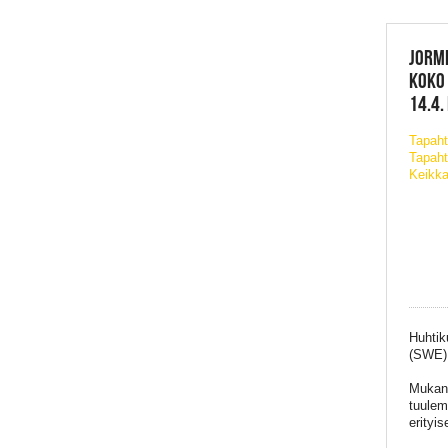
JORM
KOKO 
14.4.
Tapah
Tapaht
Keikka
Huhtik
(SWE) 
Mukana
tuulem
erityis