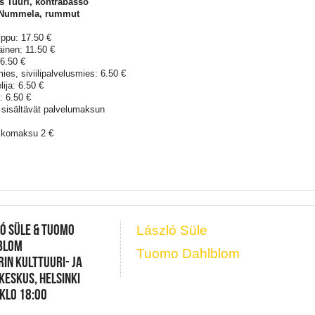
s Tuuri, kontrabasso
Nummela, rummut
ippu: 17.50 €
äinen: 11.50 €
 6.50 €
ies, siviilipalvelusmies: 6.50 €
lija: 6.50 €
: 6.50 €
 sisältävät palvelumaksun
kkomaksu 2 €
Ó SÜLE & TUOMO
László Süle
BLOM
Tuomo Dahlblom
IN KULTTUURI- JA
KESKUS, HELSINKI
 KLO 18:00