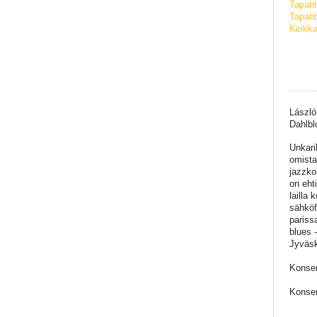
Tapah
Tapaht
Keikka
László
Dahlbl
Unkaril
omista
jazzko
on eht
lailla
sähköf
pariss
blues 
Jyväsk
Konser
Konser