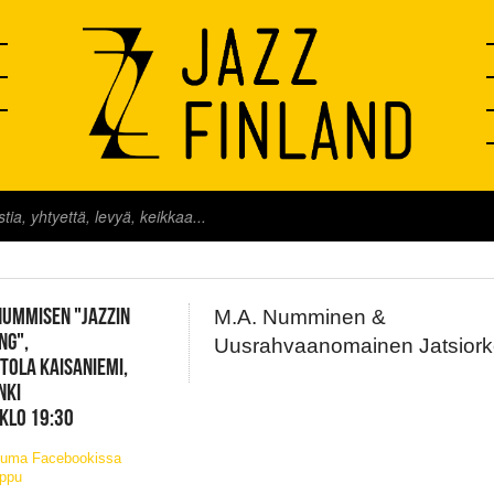
FINLAND LIVE
NUMMISEN "JAZZIN
M.A. Numminen &
NG",
Uusrahvaanomainen Jatsiorke
TOLA KAISANIEMI,
NKI
 KLO 19:30
tuma Facebookissa
ippu