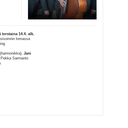
orstaina 14.4. alk.
usisoinnin lomassa
ing.
(harmonikka),
Jani
a Pekka Sarmanto
.