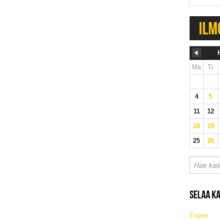
ILM
Ma
Ti
4
5
11
12
18
19
25
26
SELAA K
Espoo