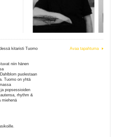
hdessä kitaristi Tuomo
Avaa tapahtuma
stuvat niin hänen
sa
 Dahlblom puolestaan
ssa. Tuomo on yhtä
mmassa
 ja popsessioiden
kautensa, rhythm &
na miehenä
ikoille.