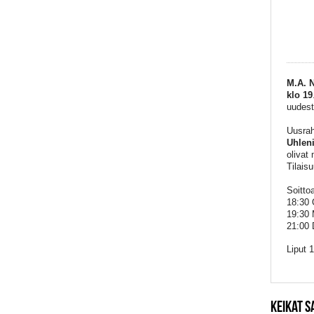
M.A. N
klo
19
uudest
Uusrah
Uhlen
olivat
Tilais
Soittoa
18:30 
19:30 
21:00 
Liput 1
KEIKAT S