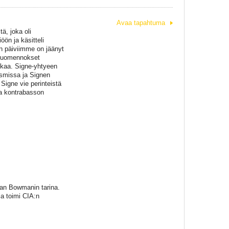
Avaa tapahtuma
ä, joka oli
ön ja käsitteli
n päiviimme on jäänyt
 suomennokset
atkaa. Signe-yhtyeen
ismissa ja Signen
Signe vie perinteistä
ja kontrabasson
han Bowmanin tarina.
a toimi CIA:n