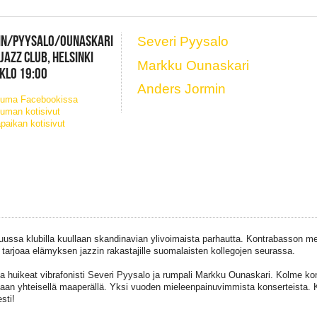
IN/PYYSALO/OUNASKARI
Severi Pyysalo
JAZZ CLUB, HELSINKI
Markku Ounaskari
 KLO 19:00
Anders Jormin
tuma Facebookissa
uman kotisivut
paikan kotisivut
uussa klubilla kuullaan skandinavian ylivoimaista parhautta. Kontrabasson m
tarjoaa elämyksen jazzin rakastajille suomalaisten kollegojen seurassa.
 huikeat vibrafonisti Severi Pyysalo ja rumpali Markku Ounaskari. Kolme kon
aan yhteisellä maaperällä. Yksi vuoden mieleenpainuvimmista konserteista. 
esti!