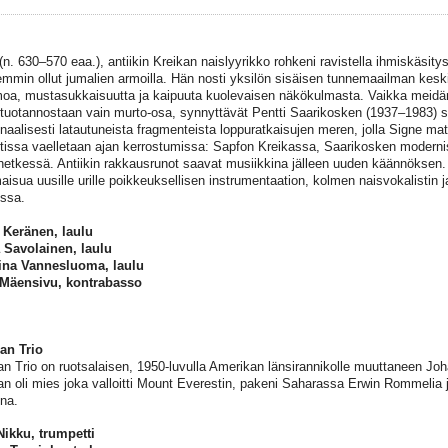
n. 630–570 eaa.), antiikin Kreikan naislyyrikko rohkeni ravistella ihmiskäsityst
emmin ollut jumalien armoilla. Hän nosti yksilön sisäisen tunnemaailman keskiö
moa, mustasukkaisuutta ja kaipuuta kuolevaisen näkökulmasta. Vaikka meidä
tuotannostaan vain murto-osa, synnyttävät Pentti Saarikosken (1937–1983)
naalisesti latautuneista fragmenteista loppuratkaisujen meren, jolla Signe m
tissa vaelletaan ajan kerrostumissa: Sapfon Kreikassa, Saarikosken modern
hetkessä. Antiikin rakkausrunot saavat musiikkina jälleen uuden käännöksen. 
maisua uusille urille poikkeuksellisen instrumentaation, kolmen naisvokalistin 
ssa.
 Keränen, laulu
 Savolainen, laulu
ina Vannesluoma, laulu
 Mäensivu, kontrabasso
n Trio
 Trio on ruotsalaisen, 1950-luvulla Amerikan länsirannikolle muuttaneen Jo
 oli mies joka valloitti Mount Everestin, pakeni Saharassa Erwin Rommelia j
ina.
ikku, trumpetti