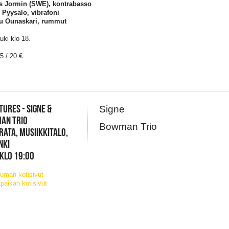
s Jormin (SWE), kontrabasso
 Pyysalo, vibrafoni
u Ounaskari, rummut
uki klo 18.
5 / 20 €
TURES - SIGNE &
Signe
AN TRIO
Bowman Trio
ATA, MUSIIKKITALO,
NKI
 KLO 19:00
uman kotisivut
paikan kotisivut