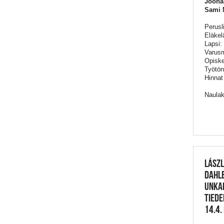
Joona
Sami 
Perusl
Eläkel
Lapsi:
Varusm
Opiske
Työtön
Hinnat
Naula
LÁSZL
DAHL
UNKAR
TIEDE
14.4.