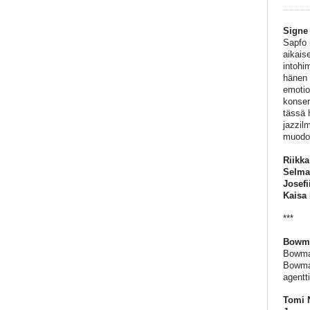
Signe
Sapfo (
aikais
intohi
hänen 
emotio
konser
tässä 
jazzil
muodo
Riikka
Selma
Josefi
Kaisa
***
Bowma
Bowman
Bowman
agentt
Tomi N