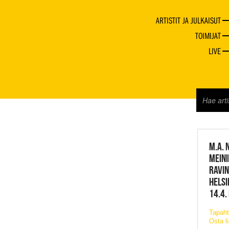
ARTISTIT JA JULKAISUT
TOIMIJAT
LIVE
JAZZ 
M.A. 
MEINI
RAVIN
HELSI
14.4.
Tapah
Osta l