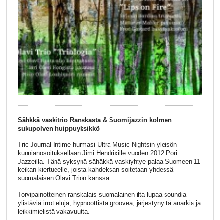
Sähkkä vaskitrio Ranskasta & Suomijazzin kolmen
sukupolven huippuyksikkö
Trio Journal Intime hurmasi Ultra Music Nightsin yleisön
kunnianosoituksellaan Jimi Hendrixille vuoden 2012 Pori
Jazzeilla. Tänä syksynä sähäkkä vaskiyhtye palaa Suomeen 11
keikan kiertueelle, joista kahdeksan soitetaan yhdessä
suomalaisen Olavi Trion kanssa.
Torvipainotteinen ranskalais-suomalainen ilta lupaa soundia
ylistäviä irrotteluja, hypnoottista groovea, järjestynyttä anarkia ja
leikkimielistä vakavuutta.