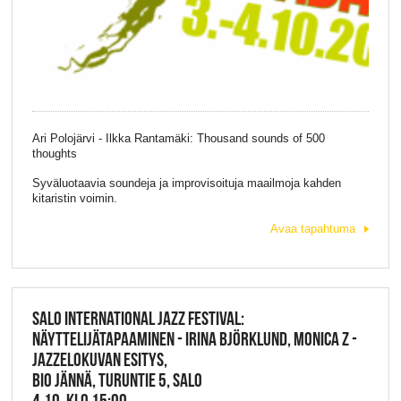
Ari Polojärvi - Ilkka Rantamäki: Thousand sounds of 500
thoughts
Syväluotaavia soundeja ja improvisoituja maailmoja kahden
kitaristin voimin.
Avaa tapahtuma
SALO INTERNATIONAL JAZZ FESTIVAL:
NÄYTTELIJÄTAPAAMINEN - IRINA BJÖRKLUND, MONICA Z -
JAZZELOKUVAN ESITYS,
BIO JÄNNÄ, TURUNTIE 5, SALO
4.10. KLO 15:00