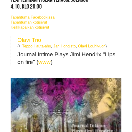
4.10. KLO 20:00
Tapahtuma Facebookissa
Tapahtuman kotisivut
Keikkapaikan kotisivut
Olavi Trio
(+
Teppo Hauta-aho
,
Jari Hongisto
,
Olavi Louhivuori
)
Journal Intime Plays Jimi Hendrix "Lips
on fire" (
www
)