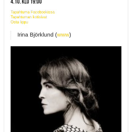
4.10. KLO 19:00
Tapahtuma Facebookissa
Tapahtuman kotisivut
Osta lippu
Irina Björklund (
www
)