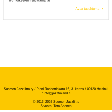
rytmiorkesterin siivittämänä!
Avaa tapahtuma
Suomen Jazzliitto ry / Pieni Roobertinkatu 16, 3. kerros / 00120 Helsinki
/
info@jazzfinland.fi
© 2013–2026 Suomen Jazzliitto
Sivusto
:
Tero Ahonen