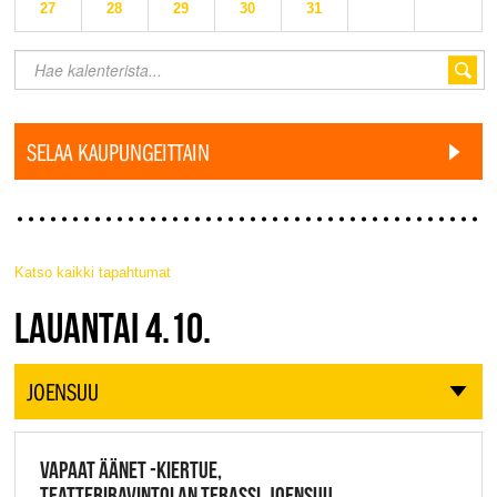
27
28
29
30
31
SELAA KAUPUNGEITTAIN
Katso kaikki tapahtumat
JAZZ FINLAND LIVE
LAUANTAI 4.10.
JOENSUU
VAPAAT ÄÄNET -KIERTUE,
TEATTERIRAVINTOLAN TERASSI, JOENSUU