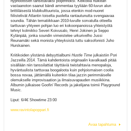
hypnoottisen tansittavaksi poljennoksi. Keikoilla huikean
vastaanoton saanut bändi ammentaa tyyliään 60-luvun alun
brittiläisestä klubikulttuurista, jossa etenkin mod-nuoret
fiilistelivät Atlantin toiselta puolelta rantautunutta svengaavaa
soundia. Tähän tematiikkaan 2010-luvulle sorvatulla otteella
tarttuvan yhtyeen pohjan luo eri kokoonpanoissa yhteistyötä
tehnyt kolmikko Severi Koivusalo, Henri Jokinen ja Seppo
Kylänpää, jonka soundin vimeistelee urkurivelho Jussi
Reunamäki sekä monista yhteyksistä tuttu saksofonisti Juho
Hurskainen.
Kriitikoiden ylistämä debyyttialbumi
Hustle Time
julkaistiin Pori
Jazzeilla 2014. Tämä kahdentoista originaalin kavalkaadi pitää
sisällään niin tanssilattiat täyttäviä twistahtavia menopaloja,
hyväntuulista tarttuvaa boogaloota kuin pohjoismaisen coolia
bossa novaa, jättämällä kuitenkin tilaa jazzin perimmäiselle
olemukselle improvisaation ja ilmaisuvapauden musiikkina.
Albumin julkaisee Goofin' Records ja jakelijana toimii Playground
Music.
Liput: 6/4€ Showtime 23:00
www.ravintolapoppari.fi
Avaa tapahtuma