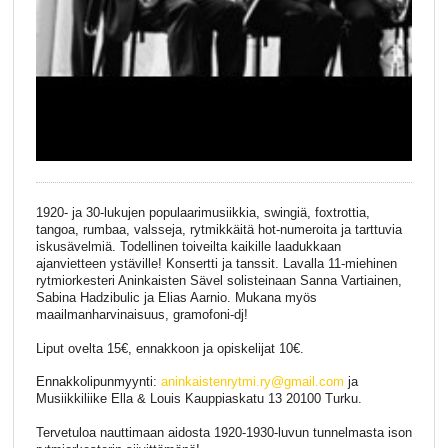
1920- ja 30-lukujen populaarimusiikkia, swingiä, foxtrottia,
tangoa, rumbaa, valsseja, rytmikkäitä hot-numeroita ja tarttuvia
iskusävelmiä. Todellinen toiveilta kaikille laadukkaan
ajanvietteen ystäville! Konsertti ja tanssit. Lavalla 11-miehinen
rytmiorkesteri Aninkaisten Sävel solisteinaan Sanna Vartiainen,
Sabina Hadzibulic ja Elias Aarnio. Mukana myös
maailmanharvinaisuus, gramofoni-dj!
Liput ovelta 15€, ennakkoon ja opiskelijat 10€.
Ennakkolipunmyynti:
aninkaistenrytmi.ry@gmail.com
ja
Musiikkiliike Ella & Louis Kauppiaskatu 13 20100 Turku.
Tervetuloa nauttimaan aidosta 1920-1930-luvun tunnelmasta ison