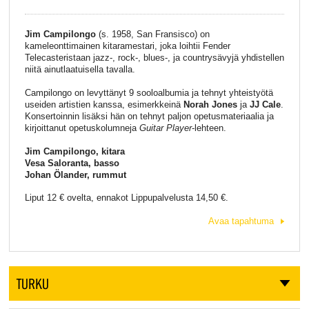
Jim Campilongo
(s. 1958, San Fransisco) on
kameleonttimainen kitaramestari, joka loihtii Fender
Telecasteristaan jazz-, rock-, blues-, ja countrysävyjä yhdistellen
niitä ainutlaatuisella tavalla.
Campilongo on levyttänyt 9 sooloalbumia ja tehnyt yhteistyötä
useiden artistien kanssa, esimerkkeinä
Norah Jones
ja
JJ Cale
.
Konsertoinnin lisäksi hän on tehnyt paljon opetusmateriaalia ja
kirjoittanut opetuskolumneja
Guitar Player
-lehteen.
Jim Campilongo, kitara
Vesa Saloranta, basso
Johan Ölander, rummut
Liput 12 € ovelta, ennakot Lippupalvelusta 14,50 €.
Avaa tapahtuma
TURKU