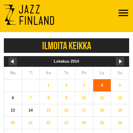
Menu
ILMOITA KEIKKA
Lokakuu 2014
Ma
Ti
Ke
To
Pe
La
Su
1
2
3
4
5
6
7
8
9
10
11
12
13
14
15
16
17
18
19
20
21
22
23
24
25
26