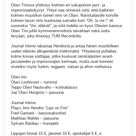
Olavi Triossa yhdistyy kolmen eri sukupolven jazz- ja
improvisaatiokyvyt. Yhtye saa nimensä siitä, että kaikkien
kolmen muusikon toinen nimi on Olavi. Ranskalaisille korville
kolmen tavun nimi kuulostaa samalta kuin ”Oh, la vie !” eli
suomeksi ”Voi, elämä!”, ja siitä todella on kyse Olavien kanssa.
Olavi Trio juhlii kymmenenvuotista taivaltaan sekä uutta
levyään, joka ilmestyy TUM Recordsilla.
Journal Intime rakastaa Hendrixiä ja antaa hänen musiikilleen
uuden elämän alkuperäistä matkimatta. Yhtyeessä puhaltaa
kolme kovaa soittajaa, jotka kuuluvat ranskalaisten avant-
jazzareiden ja improvisoijien kermaan, mutta ovat lionneet
mureiksi myös funkin, reggaen, salsan ja afron mehuissa.
Olavi trio
Olavi Louhivuori – rummut
Teppo Olavi Hauta-aho – kontrabasso
Jari Olavi Hongisto – pasuuna
Journal Intime
Plays Jimi Hendrix “Lips on Fire”
Fred Gastard – bassosaksofoni
Matthias Mahler – pasuuna
Sylvain Bardiau – trumpetti
Lippujen hinnat 15 €, jäsenet 10 €, opiskelijat 6 €, e