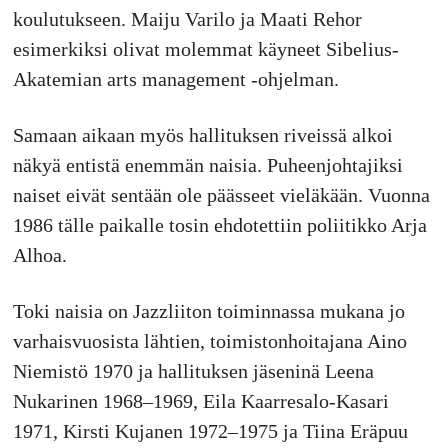
koulutukseen. Maiju Varilo ja Maati Rehor
esimerkiksi olivat molemmat käyneet Sibelius-
Akatemian arts management -ohjelman.
Samaan aikaan myös hallituksen riveissä alkoi
näkyä entistä enemmän naisia. Puheenjohtajiksi
naiset eivät sentään ole päässeet vieläkään. Vuonna
1986 tälle paikalle tosin ehdotettiin poliitikko Arja
Alhoa.
Toki naisia on Jazzliiton toiminnassa mukana jo
varhaisvuosista lähtien, toimistonhoitajana Aino
Niemistö 1970 ja hallituksen jäseninä Leena
Nukarinen 1968–1969, Eila Kaarresalo-Kasari
1971, Kirsti Kujanen 1972–1975 ja Tiina Eräpuu