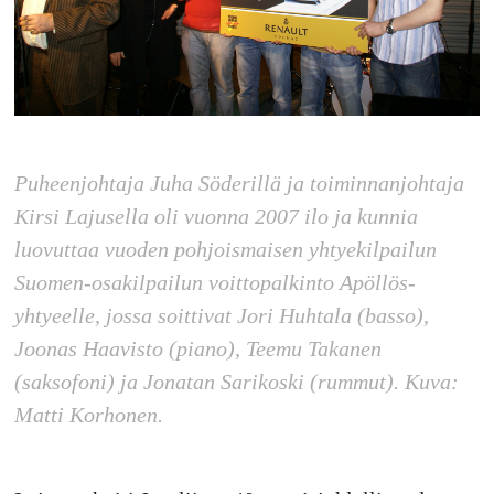
Puheenjohtaja Juha Söderillä ja toiminnanjohtaja
Kirsi Lajusella oli vuonna 2007 ilo ja kunnia
luovuttaa vuoden pohjoismaisen yhtyekilpailun
Suomen-osakilpailun voittopalkinto Apöllös-
yhtyeelle, jossa soittivat Jori Huhtala (basso),
Joonas Haavisto (piano), Teemu Takanen
(saksofoni) ja Jonatan Sarikoski (rummut). Kuva:
Matti Korhonen.