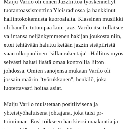
Maiju Varilo oli ennen Jazzliittoa työskennellyt
tuotantoassistenttina Yleisradiossa ja hankkinut
hallintokokemusta kuoroalalta. Klassinen musiikki
oli hänelle tutumpaa kuin jazz. Varilo itse tulkitsee
valintansa neljänkymmenen hakijan joukosta niin,
ettei tehtävään haluttu ketään jazzin sisäpiiristä
vaan ulkopuolinen "sillanrakentaja". Hallitus myös
selvästi halusi lisätä omaa kontrollia liiton
johdossa. Omien sanojensa mukaan Varilo oli
jossain määrin "työrukkanen", henkilö, joka
luotettavasti hoitaa asiat.
Maiju Varilo muistetaan positiivisena ja
yhteistyöhaluisena johtajana, joka taisi pr-
toiminnan. Ensi töikseen hän kiersi maakuntia ja