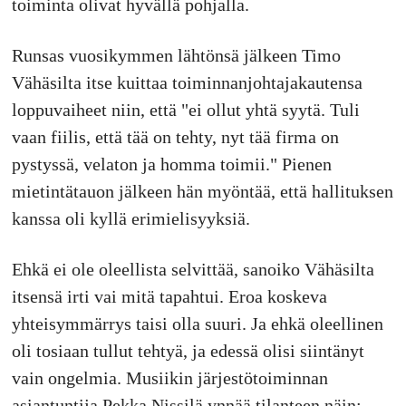
toiminta olivat hyvällä pohjalla.
Runsas vuosikymmen lähtönsä jälkeen Timo
Vähäsilta itse kuittaa toiminnanjohtajakautensa
loppuvaiheet niin, että "ei ollut yhtä syytä. Tuli
vaan fiilis, että tää on tehty, nyt tää firma on
pystyssä, velaton ja homma toimii." Pienen
mietintätauon jälkeen hän myöntää, että hallituksen
kanssa oli kyllä erimielisyyksiä.
Ehkä ei ole oleellista selvittää, sanoiko Vähäsilta
itsensä irti vai mitä tapahtui. Eroa koskeva
yhteisymmärrys taisi olla suuri. Ja ehkä oleellinen
oli tosiaan tullut tehtyä, ja edessä olisi siintänyt
vain ongelmia. Musiikin järjestötoiminnan
asiantuntija Pekka Nissilä ynnää tilanteen näin: