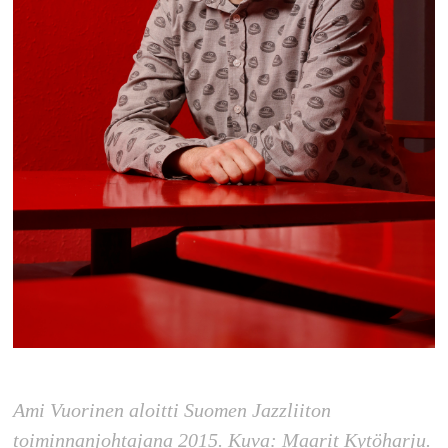
Ami Vuorinen aloitti Suomen Jazzliiton
toiminnanjohtajana 2015. Kuva: Maarit Kytöharju.