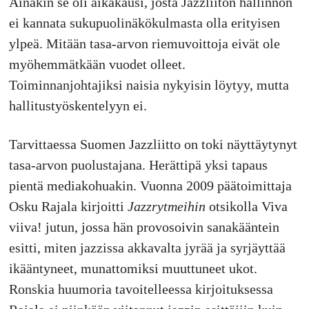
Ainakin se oli aikakausi, josta Jazzliiton hallinnon
ei kannata sukupuolinäkökulmasta olla erityisen
ylpeä. Mitään tasa-arvon riemuvoittoja eivät ole
myöhemmätkään vuodet olleet.
Toiminnanjohtajiksi naisia nykyisin löytyy, mutta
hallitustyöskentelyyn ei.
Tarvittaessa Suomen Jazzliitto on toki näyttäytynyt
tasa-arvon puolustajana. Herättipä yksi tapaus
pientä mediakohuakin. Vuonna 2009 päätoimittaja
Osku Rajala kirjoitti
Jazzrytmeihin
otsikolla Viva
viiva! jutun, jossa hän provosoivin sanakääntein
esitti, miten jazzissa akkavalta jyrää ja syrjäyttää
ikääntyneet, munattomiksi muuttuneet ukot.
Ronskia huumoria tavoitelleessa kirjoituksessa