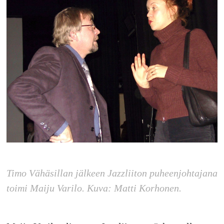
Timo Vähäsillan jälkeen Jazzliiton puheenjohtajana
toimi Maiju Varilo. Kuva: Matti Korhonen.