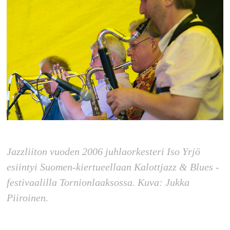
Jazzliiton vuoden 2006 juhlaorkesteri Iso Yrjö
esiintyi Suomen-kiertueellaan Kalottjazz & Blues -
festivaalilla Tornionlaaksossa. Kuva: Jukka
Piiroinen.