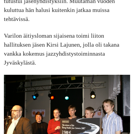
tutustui jäsenyhdistyksiin. Muutaman vuoden
kuluttua hän halusi kuitenkin jatkaa muissa
tehtävissä.
Varilon äitiysloman sijaisena toimi liiton
hallituksen jäsen Kirsi Lajunen, jolla oli takana
vankka kokemus jazzyhdistystoiminnasta
Jyväskylästä.