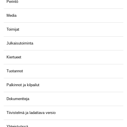
Perintö
Media
Toimijat
Julkaisutoiminta
Kiertueet
Tuotannot
Palkinnot ja kilpailut
Dokumentteja
Tiivistelmä ja ladattava versio
Yhteistyössä