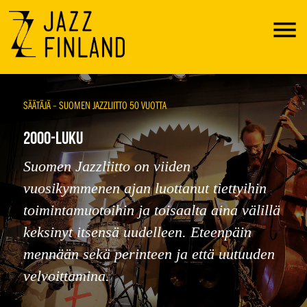
Menu
SÄÄTÄJÄ – SUOMEN JAZZLIITTO 50 VUOTTA
2000-LUKU
Suomen Jazzliitto on viiden
vuosikymmenen ajan luottanut tiettyihin
toimintamuotoihin ja toisaalta aina välillä
keksinyt itsensä uudelleen. Eteenpäin
mennään sekä perinteen ja että uutuuden
velvoittamina.