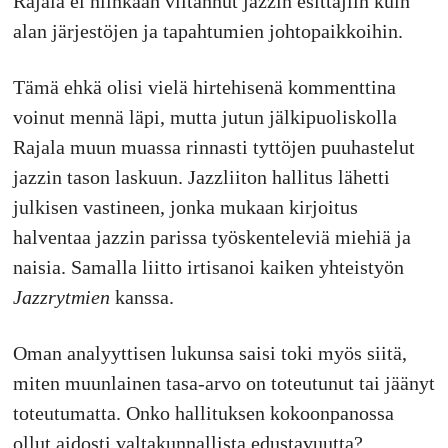
Rajala ei niinkään viitannut jazzin esittäjiin kuin
alan järjestöjen ja tapahtumien johtopaikkoihin.
Tämä ehkä olisi vielä hirtehisenä kommenttina
voinut mennä läpi, mutta jutun jälkipuoliskolla
Rajala muun muassa rinnasti tyttöjen puuhastelut
jazzin tason laskuun. Jazzliiton hallitus lähetti
julkisen vastineen, jonka mukaan kirjoitus
halventaa jazzin parissa työskenteleviä miehiä ja
naisia. Samalla liitto irtisanoi kaiken yhteistyön
Jazzrytmien
kanssa.
Oman analyyttisen lukunsa saisi toki myös siitä,
miten muunlainen tasa-arvo on toteutunut tai jäänyt
toteutumatta. Onko hallituksen kokoonpanossa
ollut aidosti valtakunnallista edustavuutta?