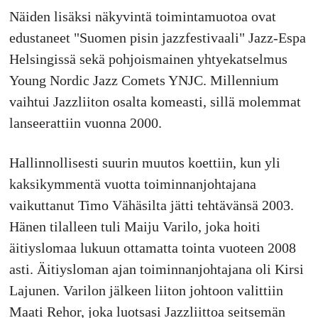
Näiden lisäksi näkyvintä toimintamuotoa ovat
edustaneet "Suomen pisin jazzfestivaali" Jazz-Espa
Helsingissä sekä pohjoismainen yhtyekatselmus
Young Nordic Jazz Comets YNJC. Millennium
vaihtui Jazzliiton osalta komeasti, sillä molemmat
lanseerattiin vuonna 2000.
Hallinnollisesti suurin muutos koettiin, kun yli
kaksikymmentä vuotta toiminnanjohtajana
vaikuttanut Timo Vähäsilta jätti tehtävänsä 2003.
Hänen tilalleen tuli Maiju Varilo, joka hoiti
äitiyslomaa lukuun ottamatta tointa vuoteen 2008
asti. Äitiysloman ajan toiminnanjohtajana oli Kirsi
Lajunen. Varilon jälkeen liiton johtoon valittiin
Maati Rehor, joka luotsasi Jazzliittoa seitsemän