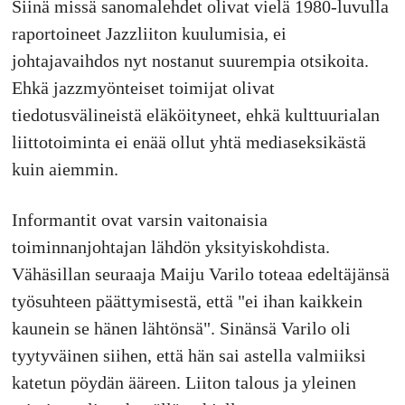
Siinä missä sanomalehdet olivat vielä 1980-luvulla
raportoineet Jazzliiton kuulumisia, ei
johtajavaihdos nyt nostanut suurempia otsikoita.
Ehkä jazzmyönteiset toimijat olivat
tiedotusvälineistä eläköityneet, ehkä kulttuurialan
liittotoiminta ei enää ollut yhtä mediaseksikästä
kuin aiemmin.
Informantit ovat varsin vaitonaisia
toiminnanjohtajan lähdön yksityiskohdista.
Vähäsillan seuraaja Maiju Varilo toteaa edeltäjänsä
työsuhteen päättymisestä, että "ei ihan kaikkein
kaunein se hänen lähtönsä". Sinänsä Varilo oli
tyytyväinen siihen, että hän sai astella valmiiksi
katetun pöydän ääreen. Liiton talous ja yleinen