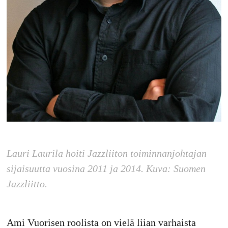
Lauri Laurila hoiti Jazzliiton toiminnanjohtajan
sijaisuutta vuosina 2011 ja 2014. Kuva: Suomen
Jazzliitto.
Ami Vuorisen roolista on vielä liian varhaista