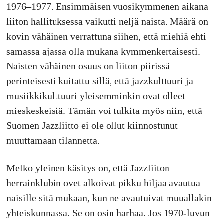
1976–1977. Ensimmäisen vuosikymmenen aikana
liiton hallituksessa vaikutti neljä naista. Määrä on
kovin vähäinen verrattuna siihen, että miehiä ehti
samassa ajassa olla mukana kymmenkertaisesti.
Naisten vähäinen osuus on liiton piirissä
perinteisesti kuitattu sillä, että jazzkulttuuri ja
musiikkikulttuuri yleisemminkin ovat olleet
mieskeskeisiä. Tämän voi tulkita myös niin, että
Suomen Jazzliitto ei ole ollut kiinnostunut
muuttamaan tilannetta.
Melko yleinen käsitys on, että Jazzliiton
herrainklubin ovet alkoivat pikku hiljaa avautua
naisille sitä mukaan, kun ne avautuivat muuallakin
yhteiskunnassa. Se on osin harhaa. Jos 1970-luvun