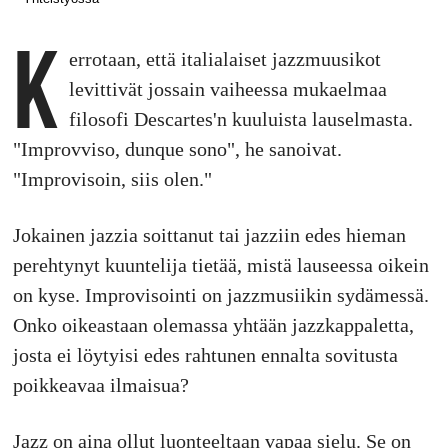
K
errotaan, että italialaiset jazzmuusikot
levittivät jossain vaiheessa mukaelmaa
filosofi Descartes'n kuuluista lauselmasta.
"Improvviso, dunque sono", he sanoivat.
"Improvisoin, siis olen."
Jokainen jazzia soittanut tai jazziin edes hieman
perehtynyt kuuntelija tietää, mistä lauseessa oikein
on kyse. Improvisointi on jazzmusiikin sydämessä.
Onko oikeastaan olemassa yhtään jazzkappaletta,
josta ei löytyisi edes rahtunen ennalta sovitusta
poikkeavaa ilmaisua?
Jazz on aina ollut luonteeltaan vapaa sielu. Se on