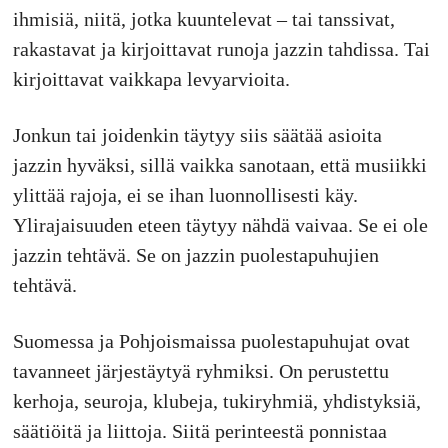
ihmisiä, niitä, jotka kuuntelevat – tai tanssivat,
rakastavat ja kirjoittavat runoja jazzin tahdissa. Tai
kirjoittavat vaikkapa levyarvioita.
Jonkun tai joidenkin täytyy siis säätää asioita
jazzin hyväksi, sillä vaikka sanotaan, että musiikki
ylittää rajoja, ei se ihan luonnollisesti käy.
Ylirajaisuuden eteen täytyy nähdä vaivaa. Se ei ole
jazzin tehtävä. Se on jazzin puolestapuhujien
tehtävä.
Suomessa ja Pohjoismaissa puolestapuhujat ovat
tavanneet järjestäytyä ryhmiksi. On perustettu
kerhoja, seuroja, klubeja, tukiryhmiä, yhdistyksiä,
säätiöitä ja liittoja. Siitä perinteestä ponnistaa