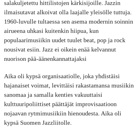
salakuljetettu hittilistojen kärkisijoille. Jazzin
ilmaisutavat alkoivat olla laajalle yleisölle tuttuja.
1960-luvulle tultaessa sen asema modernin soinnin
airueena uhkasi kuitenkin hiipua, kun
populaarimusiikin uudet tuulet beat, pop ja rock
nousivat esiin. Jazz ei oikein enää kelvannut
nuorison pää-äänenkannattajaksi
Aika oli kypsä organisaatiolle, joka yhdistäisi
hajanaiset voimat, levittäisi rakastamansa musiikin
sanomaa ja samalla kenties vakuuttaisi
kulttuuripoliittiset päättäjät improvisaatioon
nojaavan rytmimusiikiin hienoudesta. Aika oli
kypsä Suomen Jazzliitolle.