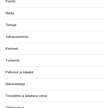
Perintö
Media
Toimijat
Julkaisutoiminta
Kiertueet
Tuotannot
Palkinnot ja kilpailut
Dokumentteja
Tiivistelmä ja ladattava versio
Yhteistyössä