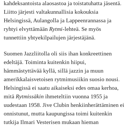
kahdeksantoista alaosastoa ja toistatuhatta jäsentä.
Liitto järjesti valtakunnallisia kokouksia
Helsingissä, Aulangolla ja Lappeenrannassa ja
ryhtyi elvyttämään
Rytmi
-lehteä. Se myös
tunnettiin yhtyekilpailujen järjestäjänä.
Suomen Jazzliitolla oli siis ihan konkreettinen
edeltäjä. Toiminta kuitenkin hiipui,
hämmästyttävää kyllä, sillä jazzin ja muun
amerikkalaisvetoisen rytmimusiikin suosio nousi.
Helsingissä ei saatu aikaiseksi edes omaa kerhoa,
mitä
Rytmissäkin
ihmeteltiin vuonna 1955 ja
uudestaan 1958. Jive Clubin henkiinherättäminen ei
onnistunut, mutta kaupungissa toimi kuitenkin
tutkija Ilmari Vesterisen mukaan hieman