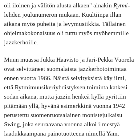
oli iloinen ja välitön alusta alkaen" ainakin
Rytmi
-
lehden joulunumeron mukaan. Kuultiinpa illan
aikana myös puheita ja levymusiikkia. Tällainen
ohjelmakokonaisuus oli tuttu myös myöhemmille
jazzkerhoille.
Muun muassa Jukka Haavisto ja Jari-Pekka Vuorela
ovat selvittäneet suomalaista jazzkerhotoimintaa
ennen vuotta 1966. Näistä selvityksistä käy ilmi,
että Rytmimuusikeriyhdistyksen toiminta katkesi
sodan aikana, mutta jazzin henkeä kyllä pyrittiin
pitämään yllä, hyvänä esimerkkinä vuonna 1942
perustettu suomenruotsalainen monistejulkaisu
Swing, joka seuraavana vuonna alkoi ilmestyä
laadukkaampana painotuotteena nimellä Yam.