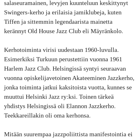
salaseuramainen, levyjen kuunteluun keskittynyt
Swingers-kerho ja erilaisia jamiklubeja, kuten
Tiffen ja sittemmin legendaarista mainetta
kerännyt Old House Jazz Club eli Mäyränkolo.
Kerhotoiminta virisi uudestaan 1960-luvulla.
Esimerkiksi Turkuun perustettiin vuonna 1961
Harlem Jazz Club. Helsingissä syntyi seuraavan
vuonna opiskelijavetoinen Akateeminen Jazzkerho,
jonka toiminta jatkui kaksitoista vuotta, kunnes se
muuttui Helsinki Jazz ry:ksi. Toinen tärkeä
yhdistys Helsingissä oli Elannon Jazzkerho.
Teekkareillakin oli oma kerhonsa.
Mitään suurempaa jazzpoliittista manifestointia ei