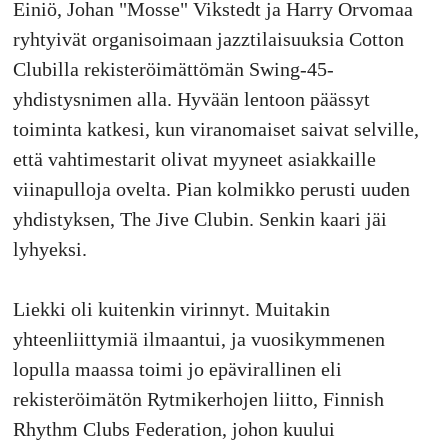
Einiö, Johan "Mosse" Vikstedt ja Harry Orvomaa
ryhtyivät organisoimaan jazztilaisuuksia Cotton
Clubilla rekisteröimättömän Swing-45-
yhdistysnimen alla. Hyvään lentoon päässyt
toiminta katkesi, kun viranomaiset saivat selville,
että vahtimestarit olivat myyneet asiakkaille
viinapulloja ovelta. Pian kolmikko perusti uuden
yhdistyksen, The Jive Clubin. Senkin kaari jäi
lyhyeksi.
Liekki oli kuitenkin virinnyt. Muitakin
yhteenliittymiä ilmaantui, ja vuosikymmenen
lopulla maassa toimi jo epävirallinen eli
rekisteröimätön Rytmikerhojen liitto, Finnish
Rhythm Clubs Federation, johon kuului