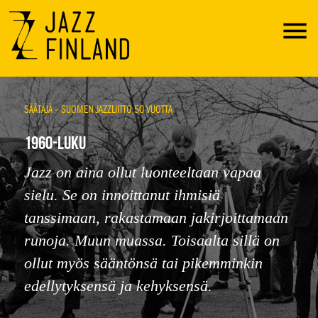
Menu
SÄÄTÄJÄ – SUOMEN JAZZLIITTO 50 VUOTTA
1960-LUKU
Jazz on aina ollut luonteeltaan vapaa
sielu. Se on innoittanut ihmisiä
tanssimaan, rakastamaan jakirjoittamaan
runoja. Muun muassa. Toisaalta sillä on
ollut myös sääntönsä tai pikemminkin
edellytyksensä ja kehyksensä.