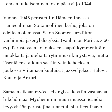
Lehden julkaiseminen tosin päättyi jo 1944.
Vuonna 1945 perustettiin Hämeenlinnassa
Hämeenlinnan Soitannollinen kerho, joka on
edelleen olemassa. Se on Suomen Jazzliiton
vanhimpia jäsenyhdistyksiä (vanhin on Pori Jazz 66
ry). Perustavaan kokoukseen saapui kymmenittäin
innokkaita ja uteliaita rytmimusiikin ystäviä, mutta
jäseniä ensi alkuun saatiin vain kahdeksan,
joukossa Viitamäen kuuluisat jazzveljekset Kalevi,
Kauko ja Artturi.
Samaan aikaan myös Helsingissä käytiin vastaavaa
liikehdintää. Myöhemmin muun muassa Scandia-
levy-yhtiön perustajina tunnetuiksi tulleet Paavo