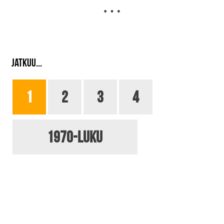
JATKUU...
1
2
3
4
1970-luku