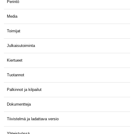
Perintö
Media
Toimijat
Julkaisutoiminta
Kiertueet
Tuotannot
Palkinnot ja kilpailut
Dokumentteja
Tiivistelmä ja ladattava versio
Yhteistyössä