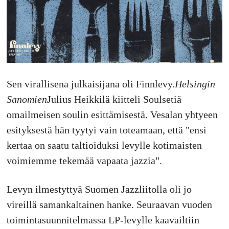
Sen virallisena julkaisijana oli Finnlevy.
Helsingin
Sanomien
Julius Heikkilä kiitteli Soulsetiä
omailmeisen soulin esittämisestä. Vesalan yhtyeen
esityksestä hän tyytyi vain toteamaan, että "ensi
kertaa on saatu taltioiduksi levylle kotimaisten
voimiemme tekemää vapaata jazzia".
Levyn ilmestyttyä Suomen Jazzliitolla oli jo
vireillä samankaltainen hanke. Seuraavan vuoden
toimintasuunnitelmassa LP-levylle kaavailtiin