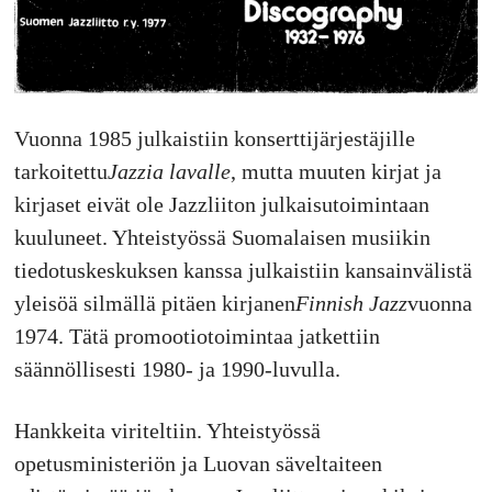
Vuonna 1985 julkaistiin konserttijärjestäjille
tarkoitettu
Jazzia lavalle
, mutta muuten kirjat ja
kirjaset eivät ole Jazzliiton julkaisutoimintaan
kuuluneet. Yhteistyössä Suomalaisen musiikin
tiedotuskeskuksen kanssa julkaistiin kansainvälistä
yleisöä silmällä pitäen kirjanen
Finnish Jazz
vuonna
1974. Tätä promootiotoimintaa jatkettiin
säännöllisesti 1980- ja 1990-luvulla.
Hankkeita viriteltiin. Yhteistyössä
opetusministeriön ja Luovan säveltaiteen