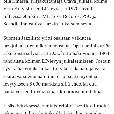
olla ilmassa. Kirjakustantaja Otava julkaisi kolme
Eero Koivistoisen LP-levyä, ja 1970-luvulle
tultaessa etenkin EMI, Love Records, PSO ja
Scandia innostuivat jazzin julkaisemisesta.
Suomen Jazzliitto yritti osaltaan vaikuttaa
jazzjulkaisujen määrän nousuun. Opetusministeriön
arkistoista selviää, että Jazzliitto haki vuonna 1968
rahoitusta kolmen LP-levyn julkaisemiseen. Jostain
syystä hakemuksen käsittely kesti kauan, ja vasta
seuraavana vuonna ministeriö päätti myöntää
levytykseen 6 000 markkaa sillä ehdolla, että
hankkeeseen liitetään markkinointisuunnitelma.
Lisäselvityksessään ministeriölle Jazzliitto ilmoitti
tekevänsä tällä rahoituksella kaksi levyä, joiden