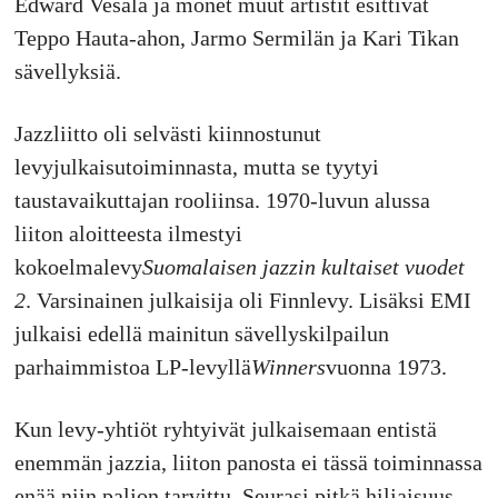
Edward Vesala ja monet muut artistit esittivät
Teppo Hauta-ahon, Jarmo Sermilän ja Kari Tikan
sävellyksiä.
Jazzliitto oli selvästi kiinnostunut
levyjulkaisutoiminnasta, mutta se tyytyi
taustavaikuttajan rooliinsa. 1970-luvun alussa
liiton aloitteesta ilmestyi
kokoelmalevy
Suomalaisen jazzin kultaiset vuodet
2
. Varsinainen julkaisija oli Finnlevy. Lisäksi EMI
julkaisi edellä mainitun sävellyskilpailun
parhaimmistoa LP-levyllä
Winners
vuonna 1973.
Kun levy-yhtiöt ryhtyivät julkaisemaan entistä
enemmän jazzia, liiton panosta ei tässä toiminnassa
enää niin paljon tarvittu. Seurasi pitkä hiljaisuus,