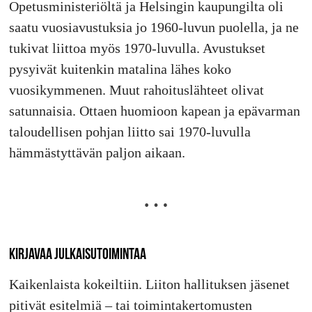
Opetusministeriöltä ja Helsingin kaupungilta oli
saatu vuosiavustuksia jo 1960-luvun puolella, ja ne
tukivat liittoa myös 1970-luvulla. Avustukset
pysyivät kuitenkin matalina lähes koko
vuosikymmenen. Muut rahoituslähteet olivat
satunnaisia. Ottaen huomioon kapean ja epävarman
taloudellisen pohjan liitto sai 1970-luvulla
hämmästyttävän paljon aikaan.
KIRJAVAA JULKAISUTOIMINTAA
Kaikenlaista kokeiltiin. Liiton hallituksen jäsenet
pitivät esitelmiä – tai toimintakertomusten