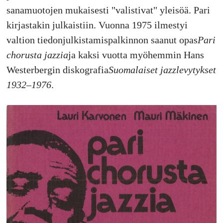
sanamuotojen mukaisesti "valistivat" yleisöä. Pari
kirjastakin julkaistiin. Vuonna 1975 ilmestyi
valtion tiedonjulkistamispalkinnon saanut opas
Pari
chorusta jazzia
ja kaksi vuotta myöhemmin Hans
Westerbergin diskografia
Suomalaiset jazzlevytykset
1932–1976
.