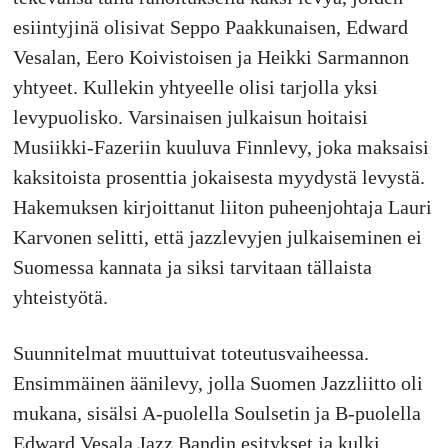
esiintyjinä olisivat Seppo Paakkunaisen, Edward
Vesalan, Eero Koivistoisen ja Heikki Sarmannon
yhtyeet. Kullekin yhtyeelle olisi tarjolla yksi
levypuolisko. Varsinaisen julkaisun hoitaisi
Musiikki-Fazeriin kuuluva Finnlevy, joka maksaisi
kaksitoista prosenttia jokaisesta myydystä levystä.
Hakemuksen kirjoittanut liiton puheenjohtaja Lauri
Karvonen selitti, että jazzlevyjen julkaiseminen ei
Suomessa kannata ja siksi tarvitaan tällaista
yhteistyötä.
Suunnitelmat muuttuivat toteutusvaiheessa.
Ensimmäinen äänilevy, jolla Suomen Jazzliitto oli
mukana, sisälsi A-puolella Soulsetin ja B-puolella
Edward Vesala Jazz Bandin esitykset ja kulki