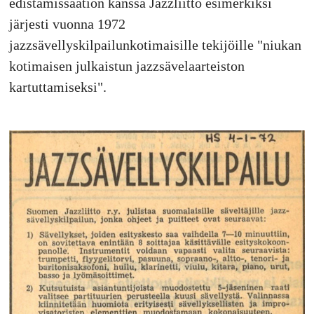
edistämissäätiön kanssa Jazzliitto esimerkiksi
järjesti vuonna 1972
jazzsävellyskilpailunkotimaisille tekijöille "niukan
kotimaisen julkaistun jazzsävelaarteiston
kartuttamiseksi".