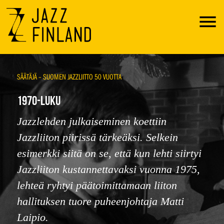
Menu
SÄÄTÄJÄ – SUOMEN JAZZLIITTO 50 VUOTTA
1970-LUKU
Jazzlehden julkaiseminen koettiin
Jazzliiton piirissä tärkeäksi. Selkein
esimerkki siitä on se, että kun lehti siirtyi
Jazzliiton kustannettavaksi vuonna 1975,
lehteä ryhtyi päätoimittamaan liiton
hallituksen tuore puheenjohtaja Matti
Laipio.