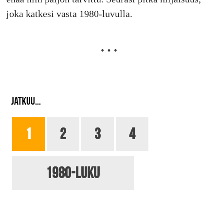
joka katkesi vasta 1980-luvulla.
JATKUU...
1
2
3
4
1980-luku