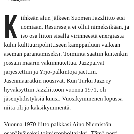
K
iihkeän alun jälkeen Suomen Jazzliitto etsi
uomiaan. Resursseja ei ollut nimeksikään, ja
iso osa liiton sisällä virinneestä energiasta
kului kulttuuripoliittiseen kamppailuun vaikean
aseman parantamiseksi. Toiminta saatiin kuitenkin
jossain määrin vakiinnutettua. Jazzpäivät
järjestettiin ja Yrjö-palkintoja jaettiin.
Jäsenmäärätkin nousivat. Kun Turku Jazz ry
hyväksyttiin Jazzliittoon vuonna 1971, oli
jäsenyhdistyksiä kuusi. Vuosikymmenen lopussa
niitä oli jo kaksikymmentä.
Vuonna 1970 liitto palkkasi Aino Niemistön
osapäiväiseksi toimistonhoitajaksi. Tämä pesti