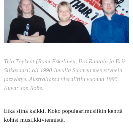
Trio Töykeät (Rami Eskelinen, Iiro Rantala ja Erik
Siikasaari) oli 1990-luvulla Suomen menestynein
jazzyhtye. Australiassa vierailtiin vuonna 1995.
Kuva: Jon Robe.
Eikä siinä kaikki. Koko populaarimusiikin kenttä
kohisi musiikkiviennistä.