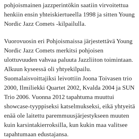
pohjoismainen jazzperintökin saatiin virvoitettua
henkiin ensin yhteiskiertueella 1998 ja sitten Young
Nordic Jazz Comets -kilpailulla.
Vuorovuosin eri Pohjoismaissa järjestettävä Young
Nordic Jazz Comets merkitsi pohjoisen
ulottuvuuden vahvaa paluuta Jazzliiton toimintaan.
Alkuun kyseessä oli yhtyekilpailu.
Suomalaisvoittajiksi leivottiin Joona Toivasen trio
2000, Ilmiliekki Quartet 2002, Kvalda 2004 ja SUN
Trio 2006. Vuonna 2012 tapahtuma muuttui
showcase-tyyppiseksi katselmukseksi, eikä yhtyeitä
enää ole laitettu paremmuusjärjestykseen muuten
kuin karsintakierroksilla, kun kukin maa valitsee
tapahtumaan edustajansa.