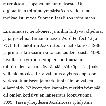
murroksesta, jopa vallankumouksesta. Uusi
digitaalinen toimintaympäristö on vaikuttanut
radikaalisti myös Suomen Jazzliiton toimintaan.
Ensimmäiset tietokoneet ja niihin liittyvät ohjelmat
ja järjestelmät (muun muassa Word Perfect 42 ja
PC File) hankittiin Jazzliittoon maaliskuussa 1988
ja printterikin saatiin siitä kuukauden päästä. 1990-
luvulla siirryttiin useimpien kulttuurialan
toimijoiden tapaan käyttämään sähköpostia, jonka
vallankumouksellista vaikutusta yhteydenpitoon,
verkostoitumiseen ja markkinointiin on vaikea
aliarvioida. Näkyvyyden kannalta merkittävämpää
oli omien kotisivujen lanseeraus loppuvuonna
1999. Tässä yhteydessä Jazzliitossa ryhdyttiin