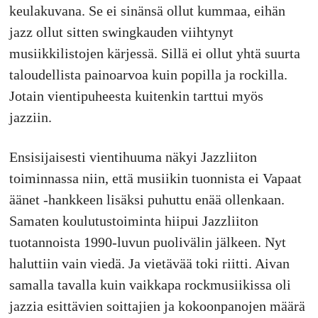
keulakuvana. Se ei sinänsä ollut kummaa, eihän
jazz ollut sitten swingkauden viihtynyt
musiikkilistojen kärjessä. Sillä ei ollut yhtä suurta
taloudellista painoarvoa kuin popilla ja rockilla.
Jotain vientipuheesta kuitenkin tarttui myös
jazziin.
Ensisijaisesti vientihuuma näkyi Jazzliiton
toiminnassa niin, että musiikin tuonnista ei Vapaat
äänet -hankkeen lisäksi puhuttu enää ollenkaan.
Samaten koulutustoiminta hiipui Jazzliiton
tuotannoista 1990-luvun puolivälin jälkeen. Nyt
haluttiin vain viedä. Ja vietävää toki riitti. Aivan
samalla tavalla kuin vaikkapa rockmusiikissa oli
jazzia esittävien soittajien ja kokoonpanojen määrä