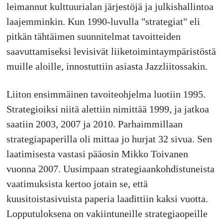
leimannut kulttuurialan järjestöjä ja julkishallintoa
laajemminkin. Kun 1990-luvulla "strategiat" eli
pitkän tähtäimen suunnitelmat tavoitteiden
saavuttamiseksi levisivät liiketoimintaympäristöstä
muille aloille, innostuttiin asiasta Jazzliitossakin.
Liiton ensimmäinen tavoiteohjelma luotiin 1995.
Strategioiksi niitä alettiin nimittää 1999, ja jatkoa
saatiin 2003, 2007 ja 2010. Parhaimmillaan
strategiapaperilla oli mittaa jo hurjat 32 sivua. Sen
laatimisesta vastasi pääosin Mikko Toivanen
vuonna 2007. Uusimpaan strategiaankohdistuneista
vaatimuksista kertoo jotain se, että
kuusitoistasivuista paperia laadittiin kaksi vuotta.
Lopputuloksena on vakiintuneille strategiaopeille