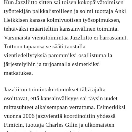
Kun Jazzliitto sitten sai toisen kokopäivätoimisen
työntekijän palkkalistoilleen ja solmi tuottaja Anki
Heikkisen kanssa kolmivuotisen työsopimuksen,
tehtäväksi määriteltiin kansainvälinen toiminta.
Varsinaista vientitoimintaa Jazzliitto ei harrastanut.
Tuttuun tapaansa se sääti taustalla
vientiedellytyksiä paremmiksi osallistumalla
järjestelyihin ja tarjoamalla esimerkiksi
matkatukea.
Jazzliiton toimintakertomukset tältä ajalta
osoittavat, että kansainvälisyys sai täysin uudet
mittasuhteet aikaisempaan verrattuna. Esimerkiksi
vuonna 2006 jazzvientiä koordinoitiin yhdessä
Fimicin, tuottaja Charles Gilin ja ulkomaisten