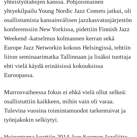
yhteistyötahojen kanssa. Pohjoismainen
yhtyekilpailu Young Nordic Jazz Comets jatkui, oli
osallistumista kansainvälisen jazzkasvatusjärjestön
konferenssiin New Yorkissa, pidettiin Finnish Jazz
Weekend -katselmus kolmannen kerran sekä
Europe Jazz Networkin kokous Helsingissä, tehtiin
liiton seminaarimatka Tallinnaan ja lisäksi tuottaja
ehti vielä käydä erinäisissä kokouksissa
Euroopassa.
Murrosvaiheessa fokus ei ehkä vielä ollut selkeä:
osallistuttiin kaikkeen, mihin vain oli varaa.
Tulevina vuosina toimintamuodot tarkentuivat ja
työnjakokin selkiytyi.
Huipentuma koettiin 2014, kun Suomen Jazzliitto