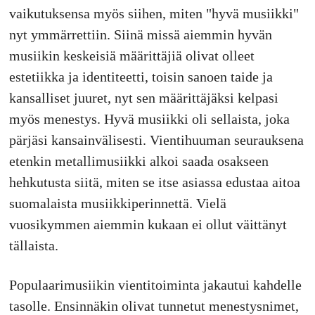
vaikutuksensa myös siihen, miten "hyvä musiikki"
nyt ymmärrettiin. Siinä missä aiemmin hyvän
musiikin keskeisiä määrittäjiä olivat olleet
estetiikka ja identiteetti, toisin sanoen taide ja
kansalliset juuret, nyt sen määrittäjäksi kelpasi
myös menestys. Hyvä musiikki oli sellaista, joka
pärjäsi kansainvälisesti. Vientihuuman seurauksena
etenkin metallimusiikki alkoi saada osakseen
hehkutusta siitä, miten se itse asiassa edustaa aitoa
suomalaista musiikkiperinnettä. Vielä
vuosikymmen aiemmin kukaan ei ollut väittänyt
tällaista.
Populaarimusiikin vientitoiminta jakautui kahdelle
tasolle. Ensinnäkin olivat tunnetut menestysnimet,