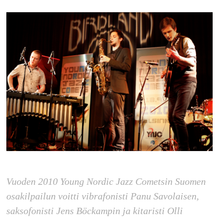
Vuoden 2010 Young Nordic Jazz Cometsin Suomen
osakilpailun voitti vibrafonisti Panu Savolaisen,
saksofonisti Jens Böckampin ja kitaristi Olli