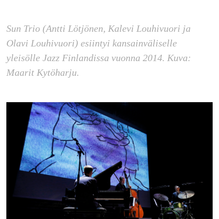
Sun Trio (Antti Lötjönen, Kalevi Louhivuori ja
Olavi Louhivuori) esiintyi kansainväliselle
yleisölle Jazz Finlandissa vuonna 2014. Kuva:
Maarit Kytöharju.