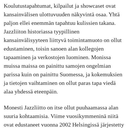
Koulutustapahtumat, kilpailut ja showcaset ovat
kansainvälisen ulottuvuuden näkyvintä osaa. Yhtä
paljon ellei enemmän tapahtuu kulissien takana.
Jazzliiton historiassa tyypillinen
kansainvälisyyteen liittyvä toimintamuoto on ollut
edustaminen, toisin sanoen alan kollegojen
tapaaminen ja verkostojen luominen. Monissa
muissa maissa on painittu samojen ongelmian
parissa kuin on painittu Suomessa, ja kokemuksien
ja tietojen vaihtaminen on ollut paras tapa viedä
alaa yhdessä eteenpäin.
Monesti Jazzliitto on itse ollut puuhaamassa alan
suuria kohtaamisia. Viime vuosikymmeninä niitä
ovat edustaneet vuonna 2002 Helsingissä järjestetty