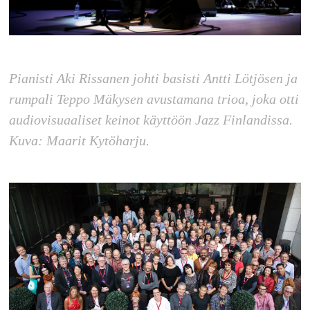
Pianisti Aki Rissanen johti basisti Antti Lötjösen ja
rumpali Teppo Mäkysen avustamana trioa, joka otti
audiovisuaaliset keinot käyttöön Jazz Finlandissa.
Kuva: Maarit Kytöharju.