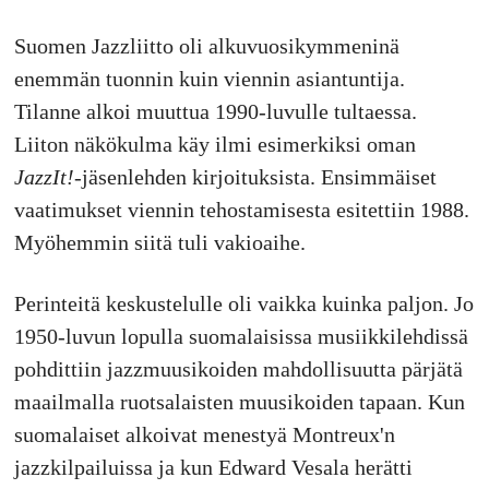
Suomen Jazzliitto oli alkuvuosikymmeninä
enemmän tuonnin kuin viennin asiantuntija.
Tilanne alkoi muuttua 1990-luvulle tultaessa.
Liiton näkökulma käy ilmi esimerkiksi oman
JazzIt!
-jäsenlehden kirjoituksista. Ensimmäiset
vaatimukset viennin tehostamisesta esitettiin 1988.
Myöhemmin siitä tuli vakioaihe.
Perinteitä keskustelulle oli vaikka kuinka paljon. Jo
1950-luvun lopulla suomalaisissa musiikkilehdissä
pohdittiin jazzmuusikoiden mahdollisuutta pärjätä
maailmalla ruotsalaisten muusikoiden tapaan. Kun
suomalaiset alkoivat menestyä Montreux'n
jazzkilpailuissa ja kun Edward Vesala herätti