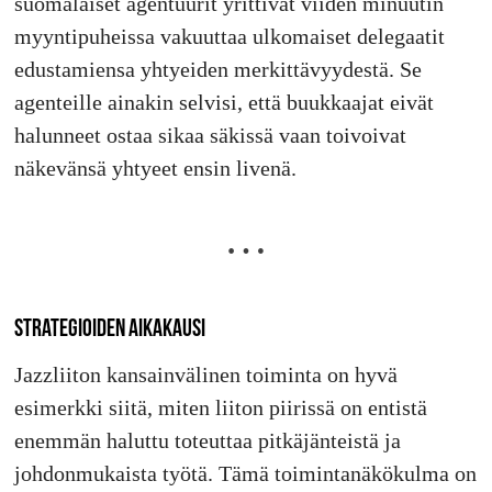
suomalaiset agentuurit yrittivät viiden minuutin
myyntipuheissa vakuuttaa ulkomaiset delegaatit
edustamiensa yhtyeiden merkittävyydestä. Se
agenteille ainakin selvisi, että buukkaajat eivät
halunneet ostaa sikaa säkissä vaan toivoivat
näkevänsä yhtyeet ensin livenä.
STRATEGIOIDEN AIKAKAUSI
Jazzliiton kansainvälinen toiminta on hyvä
esimerkki siitä, miten liiton piirissä on entistä
enemmän haluttu toteuttaa pitkäjänteistä ja
johdonmukaista työtä. Tämä toimintanäkökulma on