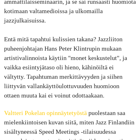
ammattilaisseminaarin, ja se sai runsaasti huomiota
kotimaan valtamedioissa ja ulkomailla
jazzjulkaisuissa.
Entä mitä tapahtui kulissien takana? Jazzliiton
puheenjohtajan Hans Peter Klintrupin mukaan
artistivalinnoista käytiin "monet keskustelut", ja
vaikka esiintyjätaso oli hieno, kähinöiltä ei
vältytty. Tapahtuman merkittävyyden ja siihen
liittyvän vallankäyttöulottuvuuden huomioon
ottaen muuta kai ei voinut odottaakaan.
Valtteri Pokelan opinnäytetyöstä
puolestaan saa
mielenkiintoisen kuvan siitä, miten Jazz Finlandiin
sisältyneessä Speed Meetings -tilaisuudessa