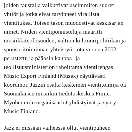
joiden taustalla vaikuttivat useimmiten suuret
yhtiöt ja jotka eivät tarvinneet virallista
vientitukea. Toisen tason muodostivat keskisarjan
nimet. Niiden vientiponnisteluja määritti
musiikkiteollisuuden, valtion kulttuuripolitiikan ja
sponsoritoiminnan yhteistyö, jota vuonna 2002
perustettu ja pääosin kauppa- ja
teollisuusministeriön rahoittama vientirengas
Music Export Finland (Musex) näyttävästi
koordinoi. Jazzin osalta keskeinen vientitoimija oli
Suomalaisen musiikin tiedotuskeskus Fimic.
Myöhemmin organisaatiot yhdistyivät ja syntyi
Music Finland.
Jazz ei missään vaiheessa ollut vientipuheen