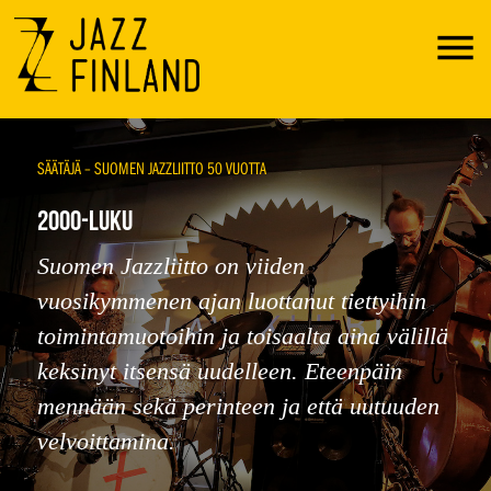
Menu
SÄÄTÄJÄ – SUOMEN JAZZLIITTO 50 VUOTTA
2000-LUKU
Suomen Jazzliitto on viiden
vuosikymmenen ajan luottanut tiettyihin
toimintamuotoihin ja toisaalta aina välillä
keksinyt itsensä uudelleen. Eteenpäin
mennään sekä perinteen ja että uutuuden
velvoittamina.