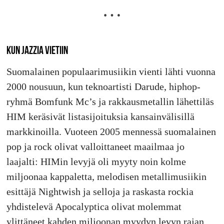
KUN JAZZIA VIETIIN
Suomalainen populaarimusiikin vienti lähti vuonna
2000 nousuun, kun teknoartisti Darude, hiphop-
ryhmä Bomfunk Mc’s ja rakkausmetallin lähettiläs
HIM keräsivät listasijoituksia kansainvälisillä
markkinoilla. Vuoteen 2005 mennessä suomalainen
pop ja rock olivat valloittaneet maailmaa jo
laajalti: HIMin levyjä oli myyty noin kolme
miljoonaa kappaletta, melodisen metallimusiikin
esittäjä Nightwish ja selloja ja raskasta rockia
yhdistelevä Apocalyptica olivat molemmat
ylittäneet kahden miljoonan myydyn levyn rajan.