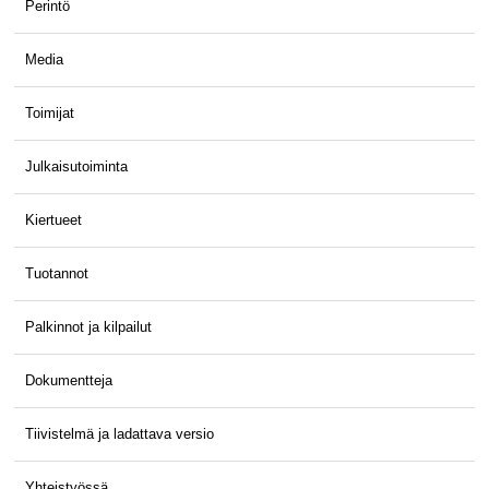
Perintö
Media
Toimijat
Julkaisutoiminta
Kiertueet
Tuotannot
Palkinnot ja kilpailut
Dokumentteja
Tiivistelmä ja ladattava versio
Yhteistyössä