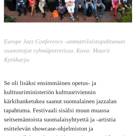
Europe Jazz Conference -ammattilaistapahtuman
osanottajat ryhmäpotretissa. Kuva: Maarit
Kytöharju.
Se oli lisäksi ensimmäinen opetus- ja
kulttuuriministeriön kulttuuriviennin
kärkihanketukea saanut suomalainen jazzalan
tapahtuma. Festivaali sisälsi muun muassa
seitsemäntoista suomalaisyhtyettä ja -artistia
esittelevän showcase-ohjelmiston ja