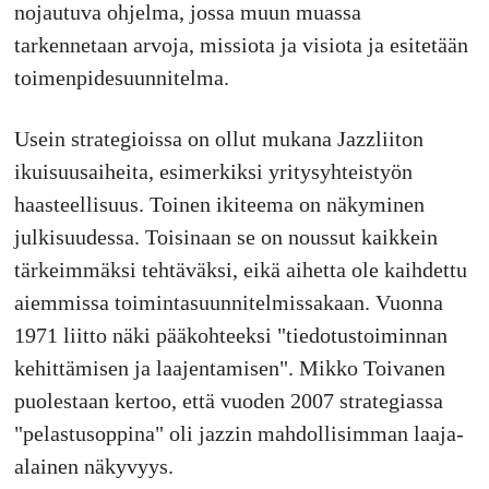
nojautuva ohjelma, jossa muun muassa
tarkennetaan arvoja, missiota ja visiota ja esitetään
toimenpidesuunnitelma.
Usein strategioissa on ollut mukana Jazzliiton
ikuisuusaiheita, esimerkiksi yritysyhteistyön
haasteellisuus. Toinen ikiteema on näkyminen
julkisuudessa. Toisinaan se on noussut kaikkein
tärkeimmäksi tehtäväksi, eikä aihetta ole kaihdettu
aiemmissa toimintasuunnitelmissakaan. Vuonna
1971 liitto näki pääkohteeksi "tiedotustoiminnan
kehittämisen ja laajentamisen". Mikko Toivanen
puolestaan kertoo, että vuoden 2007 strategiassa
"pelastusoppina" oli jazzin mahdollisimman laaja-
alainen näkyvyys.